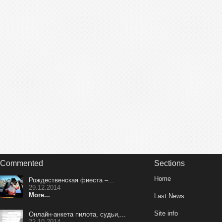
16
Shelyakina Natalia
6194
17
Nikolaieva Iryna
5048
18
Zmushko Aleksandr
3900
19
Yacenko Oleg
3082
20
Zhukova Yekaterina
0
Commented
Sections
Home
Рождественская фиеста –...
29.12.2014
More...
Last News
Site info
Онлайн-анкета пилота, судьи,...
22.10.2014