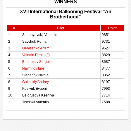
WINNERS
XVII International Ballooning Festival "Air
Brotherhood"
#
Pilot
Point
1
Shhenyavskij Valentin
9851
2
Savchuk Roman
9731
3
Denisenko Artem
9627
4
Volodin Denis (F)
8829
5
Belorusov Sergei
8687
6
Naymilov Igor
8477
7
Stepanov Nikolaj
8352
8
Galinskiy Andrey
8197
9
Kostyuk Evgenij
7993
10
Belorusova Kseniya
7714
11
Tiselskij Valentin
7588
12
Yaschurinskij Vladimir
7260
13
Moskalenko Dmitry
7218
14
Gardashnik Igor
7186
15
Demchuk Maksim
6374