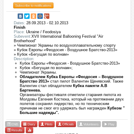
Subscribe to notifications
Dates:
28.09.2013 - 02.10.2013
Finish
Place:
Ukraine / Feodosiya
Subevent:
XVII International Ballooning Festival "Air
Brotherhood"
» Чемпионат Украины по воздухоплавательному спорту
» Кубок Европы «Феодосия - Воздушное Братство-2013»
» Кубок «Бегущая по волнам»
Description:
Кубок Европы «Феодосия - Воздушное Братство-2013»
Кубок «Бегущая по волнам»;
Чемпионат Украины.
Обладателем Кубка Европы «Феодосия – Воздушное
Братство 2013»
стал пилот Валентин Щенявски
й. Также
Валентин стал обладателем
Кубка памяти А.В
Бартенева.
Организаторы фестиваля отметили старания пилота из
Молдовы Евгения Костюка, который на протяжении двух
полетов сохранял лидерство, но по техническим
причинам не смог его удержать был награжден
Кубком "
Большие надежды".
ENB
Diary
Pilots
Officials
Volunteers
Play
Results