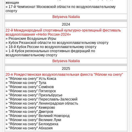
женщин
» 17-й Чемпионат Московской области по воздухоплавательному
спорту
Belyaeva Natalia
2024
22-й Международный спортивный культурно-зрелищный фестиваль
воздухоплавания «Небо России-2024»
» Рязанские Воздушные Игры
» Кубок Рязанской области по воздухоплавательному спорту
» 18-й Кубок России по воздухоплавательному спорту
» 1-й Кубок региональных спортивных федераций по
воздухоплавательному спорту
Belyaeva Natalia
2025
20-я Рождественская воздухоплавательная фиеста "Яблоки на снегу"
» "Яблоки на снегу" Усть Кокса
» "Яблоки на снегу" Тула
» "Яблоки на снегу" Семёнов
» "Яблоки на снегу" Пятигорск
» "Яблоки на снегу" Приэльбрусье
» "Яблоки на снегу" Переславль-Залесский
» "Яблоки на снегу" Ленинградская область
» "Яблоки на снегу" Кемерово
» "Яблоки на снегу" Дмитров
» "Яблоки на снегу" Великий Новгород
» "Яблоки на снегу" Великие Луки
» "Яблоки на снегу" Белокуриха
» "Яблоки на снегу" Абхазия