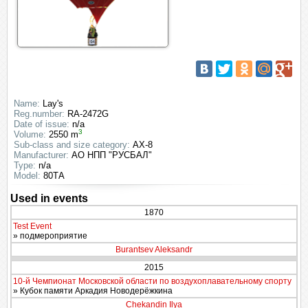
Name:
Lay's
Reg.number:
RA-2472G
Date of issue:
n/a
3
Volume:
2550 m
Sub-class and size category:
АХ-8
Manufacturer:
АО НПП "РУСБАЛ"
Type:
n/a
Model:
80ТА
Used in events
1870
Test Event
» подмероприятие
Burantsev Aleksandr
2015
10-й Чемпионат Московской области по воздухоплавательному спорту
» Кубок памяти Аркадия Новодерёжкина
Chekandin Ilya