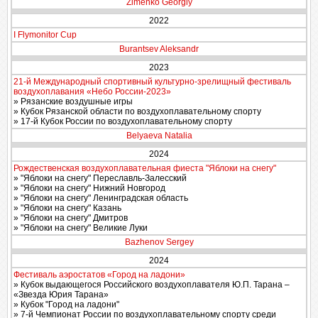
Zimenko Georgiy
2022
I Flymonitor Cup
Burantsev Aleksandr
2023
21-й Международный спортивный культурно-зрелищный фестиваль
воздухоплавания «Небо России-2023»
» Рязанские воздушные игры
» Кубок Рязанской области по воздухоплавательному спорту
» 17-й Кубок России по воздухоплавательному спорту
Belyaeva Natalia
2024
Рождественская воздухоплавательная фиеста "Яблоки на снегу"
» "Яблоки на снегу" Переславль-Залесский
» "Яблоки на снегу" Нижний Новгород
» "Яблоки на снегу" Ленинградская область
» "Яблоки на снегу" Казань
» "Яблоки на снегу" Дмитров
» "Яблоки на снегу" Великие Луки
Bazhenov Sergey
2024
Фестиваль аэростатов «Город на ладони»
» Кубок выдающегося Российского воздухоплавателя Ю.П. Тарана –
«Звезда Юрия Тарана»
» Кубок "Город на ладони"
» 7-й Чемпионат России по воздухоплавательному спорту среди