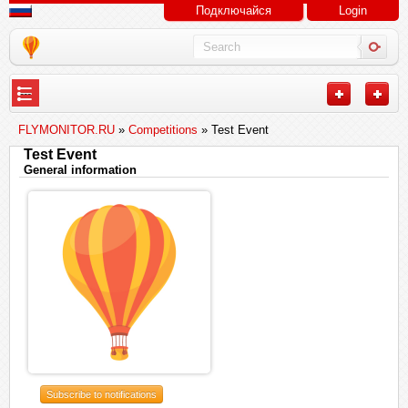
Подключайся
Login
---
FLYMONITOR.RU
»
Competitions
» Test Event
Test Event
General information
Subscribe to notifications