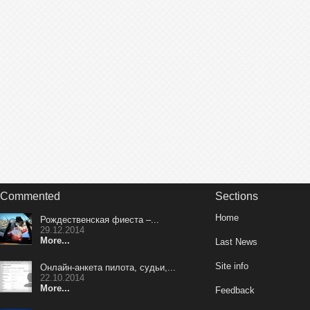
Commented
Sections
Home
Рождественская фиеста –...
29.12.2014
More...
Last News
Site info
Онлайн-анкета пилота, судьи,...
22.10.2014
More...
Feedback