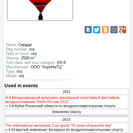
Name:
Сердце
Reg.number:
n/a
Date of issue:
n/a
3
Volume:
2550 m
Sub-class and size category:
AX-8
Manufacturer:
ООО "АэроНаТЦ"
Type:
n/a
Model:
n/a
Used in events
2011
9-й Международный культурно-зрелищный спортивный фестиваль
воздухоплавания "Небо России-2011"
» 3-й Кубок Рязанской области по воздухоплавательному спорту
Shkulenko Valeriy
2015
The international aeronautic Cup sports "70 years of peaceful sky"
» II Открытый чемпионат Беларуси по воздухоплавательному спорту