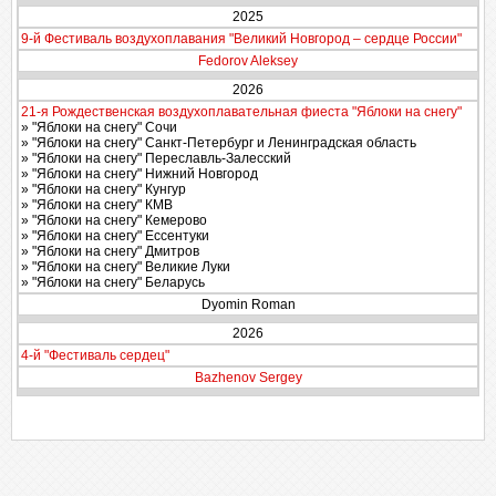
2025
9-й Фестиваль воздухоплавания "Великий Новгород – сердце России"
Fedorov Aleksey
2026
21-я Рождественская воздухоплавательная фиеста "Яблоки на снегу"
» "Яблоки на снегу" Сочи
» "Яблоки на снегу" Санкт-Петербург и Ленинградская область
» "Яблоки на снегу" Переславль-Залесский
» "Яблоки на снегу" Нижний Новгород
» "Яблоки на снегу" Кунгур
» "Яблоки на снегу" КМВ
» "Яблоки на снегу" Кемерово
» "Яблоки на снегу" Ессентуки
» "Яблоки на снегу" Дмитров
» "Яблоки на снегу" Великие Луки
» "Яблоки на снегу" Беларусь
Dyomin Roman
2026
4-й "Фестиваль сердец"
Bazhenov Sergey