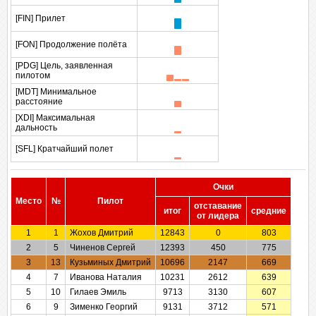
[FIN] Прилет
[FON] Продолжение полёта
[PDG] Цель, заявленная
пилотом
[MDT] Минимальное
расстояние
[XDI] Максимальная
дальность
[SFL] Кратчайший полет
Очки
Место
№
Пилот
отставание
итог
cредние
от лидера
1
1
Жохов Дмитрий
12843
0
803
2
5
Чиненов Сергей
12393
450
775
3
13
Кузьминых Дмитрий
10696
2147
669
4
7
Иванова Наталия
10231
2612
639
5
10
Гилаев Эмиль
9713
3130
607
6
9
Зименко Георгий
9131
3712
571