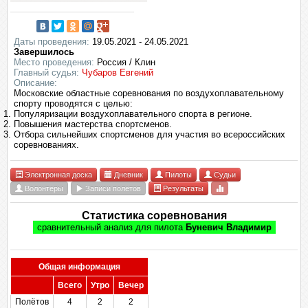
Даты проведения:
19.05.2021 - 24.05.2021
Завершилось
Место проведения:
Россия / Клин
Главный судья:
Чубаров Евгений
Описание:
Московские областные соревнования по воздухоплавательному
спорту проводятся с целью:
Популяризации воздухоплавательного спорта в регионе.
Повышения мастерства спортсменов.
Отбора сильнейших спортсменов для участия во всероссийских
соревнованиях.
Электронная доска
Дневник
Пилоты
Судьи
Волонтёры
Записи полётов
Результаты
Статистика соревнования
сравнительный анализ для пилота
Буневич Владимир
Общая информация
Всего
Утро
Вечер
Полётов
4
2
2