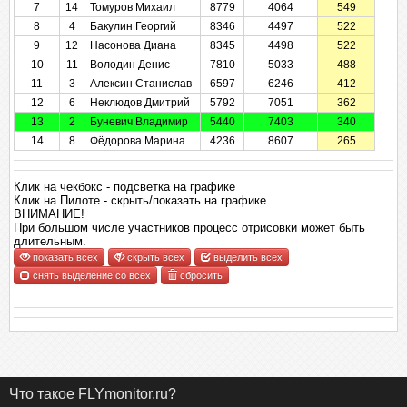
7
14
Томуров Михаил
8779
4064
549
8
4
Бакулин Георгий
8346
4497
522
9
12
Насонова Диана
8345
4498
522
10
11
Володин Денис
7810
5033
488
11
3
Алексин Станислав
6597
6246
412
12
6
Неклюдов Дмитрий
5792
7051
362
13
2
Буневич Владимир
5440
7403
340
14
8
Фёдорова Марина
4236
8607
265
Клик на чекбокс - подсветка на графике
Клик на Пилоте - скрыть/показать на графике
ВНИМАНИЕ!
При большом числе участников процесс отрисовки может быть
длительным.
показать всех
скрыть всех
выделить всех
снять выделение со всех
сбросить
Что такое FLYmonitor.ru?