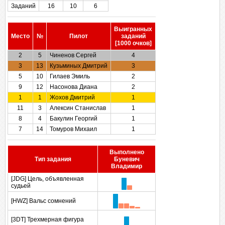
Заданий
16
10
6
Выигранных
Место
№
Пилот
заданий
[1000 очков]
2
5
Чиненов Сергей
4
3
13
Кузьминых Дмитрий
3
5
10
Гилаев Эмиль
2
9
12
Насонова Диана
2
1
1
Жохов Дмитрий
1
11
3
Алексин Станислав
1
8
4
Бакулин Георгий
1
7
14
Томуров Михаил
1
Выполнено
Тип задания
Буневич
Владимир
[JDG] Цель, объявленная
судьей
[HWZ] Вальс сомнений
[3DT] Трехмерная фигура