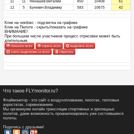
11
11
Ненашев Виталий
850
10408
61
12
5
Буневич Владимир
583
10675
42
Клик на чекбокс - подсветка на графике
Клик на Пилоте - скрыть/показать на графике
ВНИМАНИЕ!
При большом числе участников процесс отрисовки может быть
длительным.
показать всех
скрыть всех
выделить всех
снять выделение со всех
сбросить
Что такое FLYmonitor.ru?
Флаймонитор - это сайт о воздухоплавании, пилотах, тепловых
аэростатах, соревнованиях.
Мы организуем онлайн трансляции спортивных и зрелищных
полетов, даем возможность проанализировать уже состоявшиеся
полеты.
Поделись с друзьями!