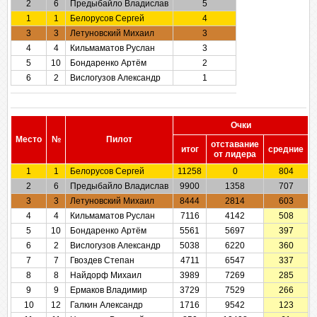
2
6
Предыбайло Владислав
5
1
1
Белорусов Сергей
4
3
3
Летуновский Михаил
3
4
4
Кильмаматов Руслан
3
5
10
Бондаренко Артём
2
6
2
Вислогузов Александр
1
Очки
Место
№
Пилот
отставание
итог
cредние
от лидера
1
1
Белорусов Сергей
11258
0
804
2
6
Предыбайло Владислав
9900
1358
707
3
3
Летуновский Михаил
8444
2814
603
4
4
Кильмаматов Руслан
7116
4142
508
5
10
Бондаренко Артём
5561
5697
397
6
2
Вислогузов Александр
5038
6220
360
7
7
Гвоздев Степан
4711
6547
337
8
8
Найдорф Михаил
3989
7269
285
9
9
Ермаков Владимир
3729
7529
266
10
12
Галкин Александр
1716
9542
123