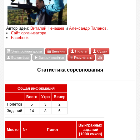
Автор идеи:
Виталий Ненашев
и
Александр Таланов
.
Сайт организатора
Facebook
Электронная доска
Дневник
Пилоты
Судьи
Волонтёры
Записи полётов
Результаты
Статистика соревнования
Общая информация
Всего
Утро
Вечер
Полётов
5
3
2
Заданий
14
8
6
Выигранных
Место
№
Пилот
заданий
[1000 очков]