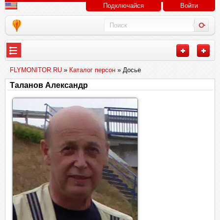
Подключайся
Войти
FLYMONITOR.RU
»
Каталог персон
» Досье
Таланов Александр