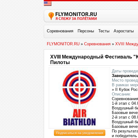
Соревнования
Персоны
Тесты
Аэростаты
FLYMONITOR.RU
»
Соревнования
»
ХVIII Межд
ХVIII Международный Фестиваль "
Пилоты
Даты проведе
Завершилос
Место провед
В рамках мер
» II Кубок Р
Описание:
Соревнования
1-й этап с 04.
Воздушный би
Базовые вече
2-й этап с 08.
Воздушный би
Базовые вече
По результат
Подписаться на уведомления
и победитель