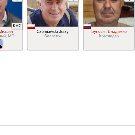
КМС
Михаил
Czerniawski Jerzy
Буневич Владимир
ный, МО
Белосток
Краснодар