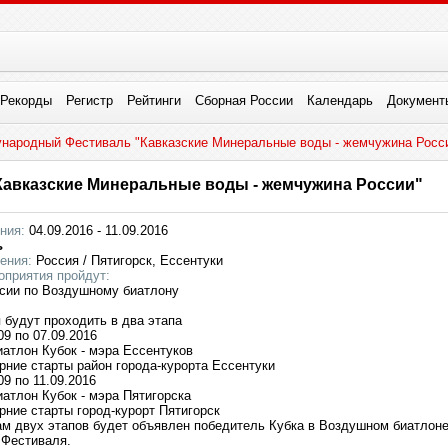
Рекорды
Регистр
Рейтинги
Сборная России
Календарь
Документ
ународный Фестиваль "Кавказские Минеральные воды - жемчужина Росс
Кавказские Минеральные воды - жемчужина России"
ния:
04.09.2016 - 11.09.2016
ь
ения:
Россия / Пятигорск, Ессентуки
оприятия пройдут:
оссии по Воздушному биатлону
 будут проходить в два этапа
09 по 07.09.2016
атлон Кубок - мэра Ессентуков
рние старты район города-курорта Ессентуки
09 по 11.09.2016
атлон Кубок - мэра Пятигорска
рние старты город-курорт Пятигорск
ам двух этапов будет объявлен победитель Кубка в Воздушном биатлон
 Фестиваля.