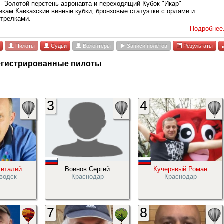
 - Золотой перстень аэронавта и переходящий Кубок "Икар"
икам Кавказские винные кубки, бронзовые статуэтки с орлами и
стрелками.
Подробнее.
Пилоты
Судьи
Волонтёры
Записи полётов
Результаты
егистрированные пилоты
3
4
италий
Воинов Сергей
Кучерявый Роман
водск
Краснодар
Краснодар
7
8