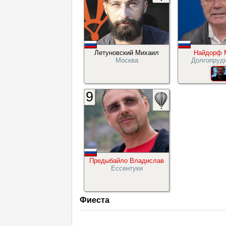
Летуновский Михаил
Найдорф 
Москва
Долгопруд
9
Предыбайло Владислав
Ессентуки
Фиеста