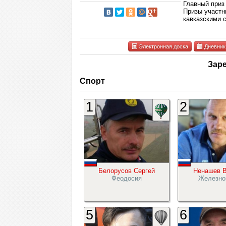
Главный приз
Призы участн
кавказскими 
Электронная доска
Дневник
Зар
Спорт
1
2
Белорусов Сергей
Ненашев В
Феодосия
Железно
5
6