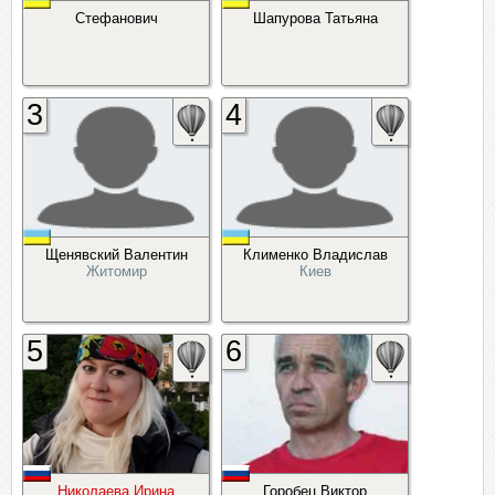
Стефанович
Шапурова Татьяна
3
4
Щенявский Валентин
Клименко Владислав
Житомир
Киев
5
6
Николаева Ирина
Горобец Виктор