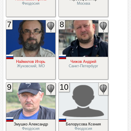
Феодосия
Москва
7
8
Наймилов Игорь
Чижов Андрей
Жуковский, МО
Санкт-Петербург
9
10
Змушко Александр
Белорусова Ксения
Феодосия
Феодосия