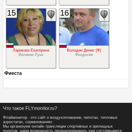
15
16
Ларикова Екатерина
Володин Денис (Ф)
Великие Луки
Феодосия
Фиеста
Что такое FLYmonitor.ru?
Флаймонитор - это сайт о воздухоплавании, пилотах, тепловых
аэростатах, соревнованиях.
Мы организуем онлайн трансляции спортивных и зрелищных
полетов, даем возможность проанализировать уже состоявшиеся