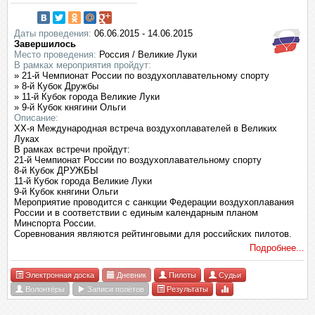
Даты проведения:
06.06.2015 - 14.06.2015
Завершилось
Место проведения:
Россия / Великие Луки
В рамках мероприятия пройдут:
» 21-й Чемпионат России по воздухоплавательному спорту
» 8-й Кубок Дружбы
» 11-й Кубок города Великие Луки
» 9-й Кубок княгини Ольги
Описание:
XX-я Международная встреча воздухоплавателей в Великих
Луках
В рамках встречи пройдут:
21-й Чемпионат России по воздухоплавательному спорту
8-й Кубок ДРУЖБЫ
11-й Кубок города Великие Луки
9-й Кубок княгини Ольги
Мероприятие проводится с санкции Федерации воздухоплавания
России и в соответствии с единым календарным планом
Минспорта России.
Соревнования являются рейтинговыми для российских пилотов.
Подробнее...
Электронная доска
Дневник
Пилоты
Судьи
Волонтёры
Записи полётов
Результаты