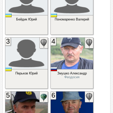
Бейдик Юрий
Пономаренко Валерий
3
4
Перьков Юрий
Змушко Александр
Феодосия
5
6