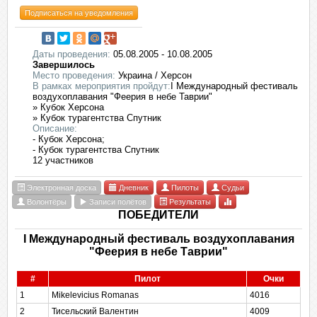
Подписаться на уведомления
Даты проведения:
05.08.2005 - 10.08.2005
Завершилось
Место проведения:
Украина / Херсон
В рамках мероприятия пройдут:
I Международный фестиваль
воздухоплавания "Феерия в небе Таврии"
» Кубок Херсона
» Кубок турагентства Спутник
Описание:
- Кубок Херсона;
- Кубок турагентства Спутник
12 участников
Электронная доска
Дневник
Пилоты
Судьи
Волонтёры
Записи полётов
Результаты
ПОБЕДИТЕЛИ
I Международный фестиваль воздухоплавания
"Феерия в небе Таврии"
#
Пилот
Очки
1
Mikelevicius Romanas
4016
2
Тисельский Валентин
4009