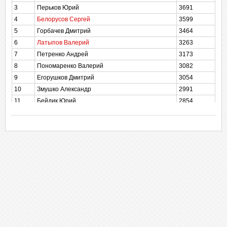
3
Перьков Юрий
3691
4
Белорусов Сергей
3599
5
Горбачев Дмитрий
3464
6
Латыпов Валерий
3263
7
Петренко Андрей
3173
8
Пономаренко Валерий
3082
9
Егорушков Дмитрий
3054
10
Змушко Александр
2991
11
Бейдик Юрий
2854