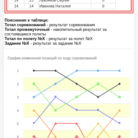
14
15
Лукоянов Сергей
0
14
14
Иванова Наталия
0
Пояснения к таблице:
Тотал соревнований
- результат соревнования
Тотал промежуточный
- накопительный результат за
состоявшиеся полеты
Тотал по полету №Х
- результат за полет №Х
Задание №Х
- результат за задание №Х
График изменения позиций по ходу соревнований
1
2
3
4
5
6