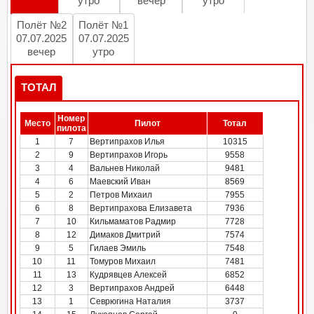
утро
вечер
утро
Полёт №2
Полёт №1
07.07.2025
07.07.2025
вечер
утро
ТОТАЛ
Номер
Место
Пилот
Тотал
пилота
1
7
Вертипрахов Илья
10315
2
9
Вертипрахов Игорь
9558
3
4
Вальнев Николай
9481
4
6
Маевский Иван
8569
5
2
Петров Михаил
7955
6
8
Вертипрахова Елизавета
7936
7
10
Кильмаматов Радмир
7728
8
12
Димаков Дмитрий
7574
9
5
Гилаев Эмиль
7548
10
11
Томуров Михаил
7481
11
13
Кудрявцев Алексей
6852
12
3
Вертипрахов Андрей
6448
13
1
Севрюгина Наталия
3737