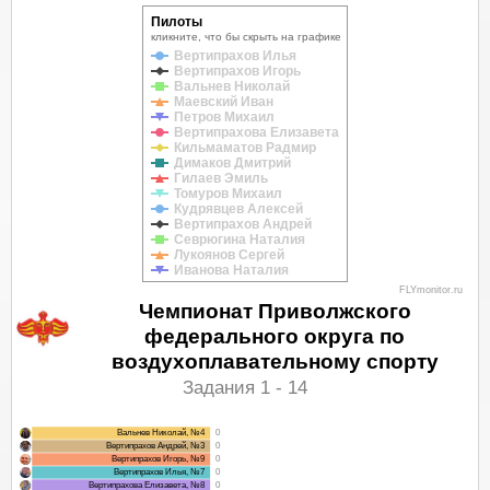
Пилоты
кликните, что бы скрыть на графике
Вертипрахов Илья
Вертипрахов Игорь
Вальнев Николай
Маевский Иван
Петров Михаил
Вертипрахова Елизавета
Кильмаматов Радмир
Димаков Дмитрий
Гилаев Эмиль
Томуров Михаил
Кудрявцев Алексей
Вертипрахов Андрей
Севрюгина Наталия
Лукоянов Сергей
Иванова Наталия
FLYmonitor.ru
Чемпионат Приволжского
федерального округа по
воздухоплавательному спорту
Задания 1 - 14
Вальнев Николай, №4
0
Вертипрахов Андрей, №3
0
Вертипрахов Игорь, №9
0
Вертипрахов Илья, №7
0
Вертипрахова Елизавета, №8
0