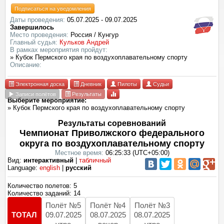
Подписаться на уведомления
Даты проведения:
05.07.2025 - 09.07.2025
Завершилось
Место проведения:
Россия / Кунгур
Главный судья:
Кульков Андрей
В рамках мероприятия пройдут:
» Кубок Пермского края по воздухоплавательному спорту
Описание:
Электронная доска
Дневник
Пилоты
Судьи
Записи полётов
Результаты
Выберите мероприятие:
» Кубок Пермского края по воздухоплавательному спорту
Результаты соревнований
Чемпионат Приволжского федерального
округа по воздухоплавательному спорту
Местное время:
06:25:33 (UTC+05:00)
Вид:
интерактивный
|
табличный
Language:
english
|
русский
Количество полетов: 5
Количество заданий: 14
Полёт №5
Полёт №4
Полёт №3
ТОТАЛ
09.07.2025
08.07.2025
08.07.2025