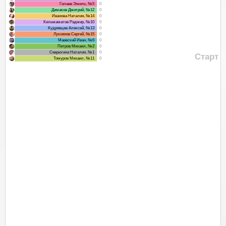
Гилаев Эмиль, №5
0
Димаков Дмитрий, №12
0
Иванова Наталия, №14
0
Кильмаматов Радмир, №10
0
Кудрявцев Алексей, №13
0
Лукоянов Сергей, №15
0
Маевский Иван, №6
0
Петров Михаил, №2
0
Севрюгина Наталия, №1
0
Старт
Томуров Михаил, №11
0