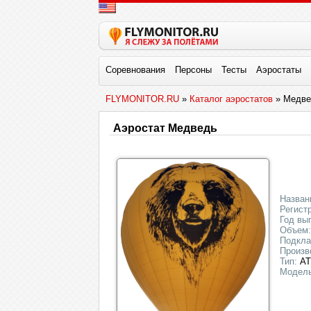
Соревнования
Персоны
Тесты
Аэростаты
FLYMONITOR.RU
»
Каталог аэростатов
» Медве
Аэростат Медведь
Назван
Регист
Год вы
Объем:
Подкла
Произв
Тип:
АТ
Модель