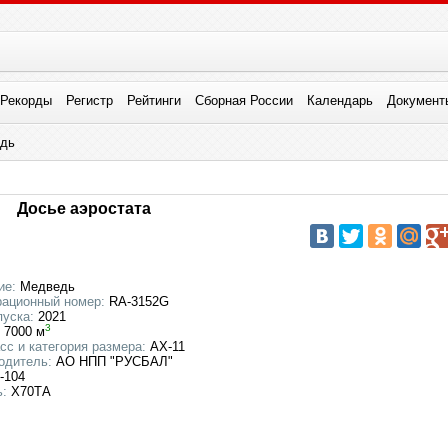
Рекорды
Регистр
Рейтинги
Сборная России
Календарь
Документ
дь
Досье аэростата
ие:
Медведь
рационный номер:
RA-3152G
пуска:
2021
3
7000 м
сс и категория размера:
AX-11
одитель:
АО НПП "РУСБАЛ"
-104
:
Х70ТА