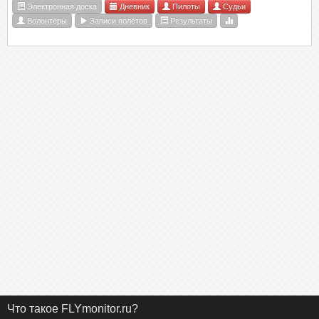
Электронная доска
Дневник
Пилоты
Судьи
Волонтёры
Записи полётов
Результаты
Что такое FLYmonitor.ru?