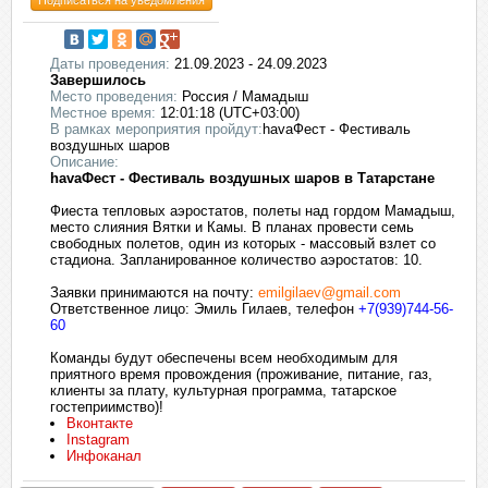
Подписаться на уведомления
Даты проведения:
21.09.2023 - 24.09.2023
Завершилось
Место проведения:
Россия / Мамадыш
Местное время:
12:01:18 (UTC+03:00)
В рамках мероприятия пройдут:
havaФест - Фестиваль
воздушных шаров
Описание:
havaФест - Фестиваль воздушных шаров в Татарстане
Фиеста тепловых аэростатов, полеты над гордом Мамадыш,
место слияния Вятки и Камы. В планах провести семь
свободных полетов, один из которых - массовый взлет со
стадиона. Запланированное количество аэростатов: 10.
Заявки принимаются на почту:
emilgilaev@gmail.com
Ответственное лицо: Эмиль Гилаев, телефон
+7(939)744-56-
60
Команды будут обеспечены всем необходимым для
приятного время провождения (проживание, питание, газ,
клиенты за плату, культурная программа, татарское
гостеприимство)!
Вконтакте
Instagram
Инфоканал