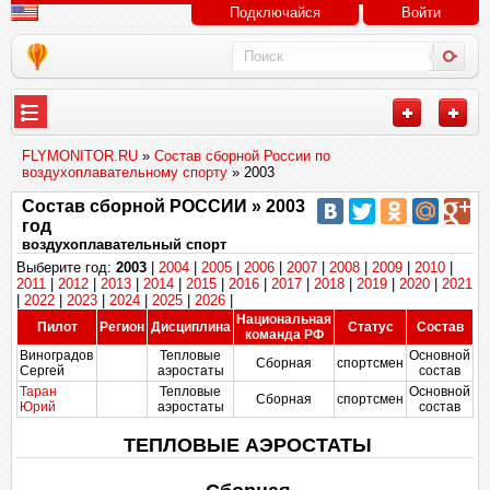
Подключайся
Войти
FLYMONITOR.RU
»
Состав сборной России по
воздухоплавательному спорту
» 2003
Состав сборной РОССИИ » 2003
год
воздухоплавательный спорт
Выберите год:
2003
|
2004
|
2005
|
2006
|
2007
|
2008
|
2009
|
2010
|
2011
|
2012
|
2013
|
2014
|
2015
|
2016
|
2017
|
2018
|
2019
|
2020
|
2021
|
2022
|
2023
|
2024
|
2025
|
2026
|
Национальная
Пилот
Регион
Дисциплина
Статус
Состав
команда РФ
Виноградов
Тепловые
Основной
Сборная
спортсмен
Сергей
аэростаты
состав
Таран
Тепловые
Основной
Сборная
спортсмен
Юрий
аэростаты
состав
ТЕПЛОВЫЕ АЭРОСТАТЫ