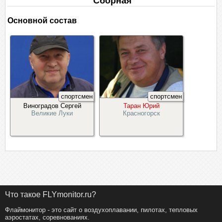
Сборная
Основной состав
спортсмен
спортсмен
Виноградов Сергей
Таран Юрий
Великие Луки
Красногорск
Что такое FLYmonitor.ru?
Флаймонитор - это сайт о воздухоплавании, пилотах, тепловых
аэростатах, соревнованиях.