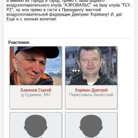
а именно из города в город, прямо с базы родного
воздухоплавательного клуба "АЭРОВАЛЬС" на базу клуба "FLY-
PZ", ну или прямо в гости к Президенту местной
воздухоплавательной федерации Дмитрию Корякину! И, да!
Ещё и с ночным взлетом!
Участники:
Баженов Сергей
Корякин Дмитрий
д.Сурмино, МО
Переславль-Залесский