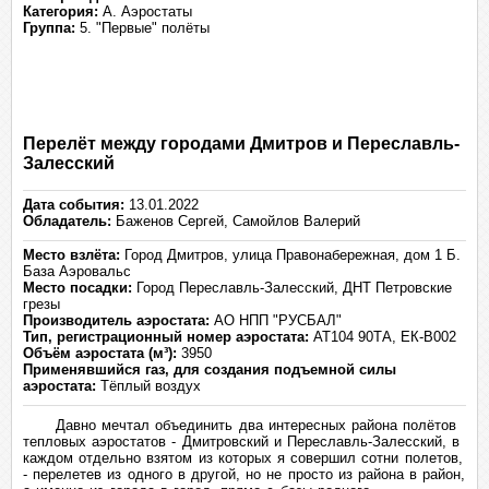
Категория:
A. Аэростаты
Группа:
5. "Первые" полёты
Перелёт между городами Дмитров и Переславль-
Залесский
Дата события:
13.01.2022
Обладатель:
Баженов Сергей, Самойлов Валерий
Место взлёта:
Город Дмитров, улица Правонабережная, дом 1 Б.
База Аэровальс
Место посадки:
Город Переславль-Залесский, ДНТ Петровские
грезы
Производитель аэростата:
АО НПП "РУСБАЛ"
Тип, регистрационный номер аэростата:
АТ104 90ТА, ЕК-В002
Объём аэростата (м³):
3950
Применявшийся газ, для создания подъемной силы
аэростата:
Тёплый воздух
Давно мечтал объединить два интересных района полётов
тепловых аэростатов - Дмитровский и Переславль-Залесский, в
каждом отдельно взятом из которых я совершил сотни полетов,
- перелетев из одного в другой, но не просто из района в район,