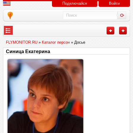
Подключайся
Войти
FLYMONITOR.RU
»
Каталог персон
» Досье
Синица Екатерина