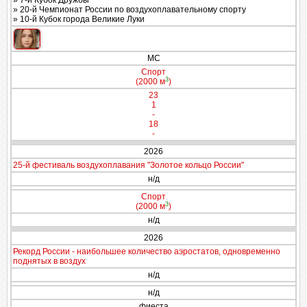
» 7-й Кубок Дружбы
» 20-й Чемпионат России по воздухоплавательному спорту
» 10-й Кубок города Великие Луки
МС
Спорт
3
(2000 м
)
23
1
-
18
-
2026
25-й фестиваль воздухоплавания "Золотое кольцо России"
н/д
Спорт
3
(2000 м
)
н/д
2026
Рекорд России - наибольшее количество аэростатов, одновременно
поднятых в воздух
н/д
н/д
фиеста