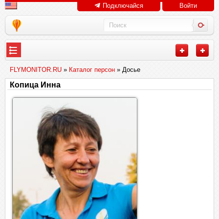
Подключайся
Войти
FLYMONITOR.RU
»
Каталог персон
» Досье
Копица Инна