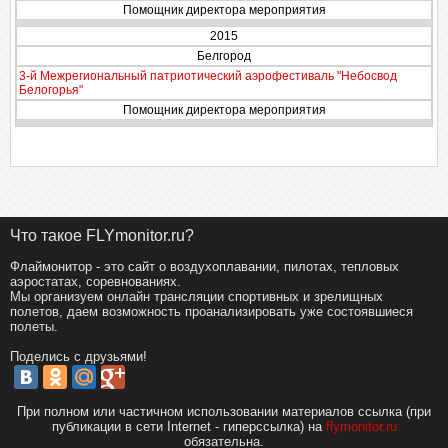
Помощник директора мероприятия
2015
Белгород
3-й Межрегиональный патриотический аэрофестиваль "Небосвод
Белогорья"
Помощник директора мероприятия
Что такое FLYmonitor.ru?
Флаймонитор - это сайт о воздухоплавании, пилотах, тепловых
аэростатах, соревнованиях.
Мы организуем онлайн трансляции спортивных и зрелищных
полетов, даем возможность проанализировать уже состоявшиеся
полеты.
Поделись с друзьями!
При полном или частичном использовании материалов ссылка (при
публикации в сети Internet - гиперссылка) на
flymonitor.ru
обязательна.