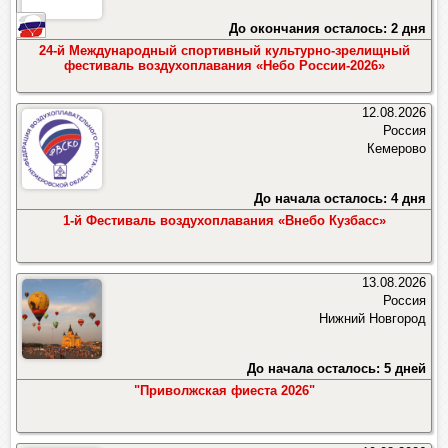
воздухом, успешно взлетела к потолку.
Атлантический океан, подзаправился в
До окончания осталось: 2 дня
Модель представляла собой тонкую
Friedrichshafen, пролетел Восточную Европу,
24-й Международный спортивный культурно-зрелищный
фестиваль воздухоплавания «Небо России-2026»
яйцеобразную оболочку с подвешенной под ней
СССР и припарковался на пять дней на
маленькой жаровней. Король щедро
восточном побережье Японии. Прибытие в Лос-
12.08.2026
вознаградил изобретателя, он был удостоен
Анджелес, на западное побережье США, Hugo
Россия
Кемерово
профессорского звания. (Википедия)
Eckener запланировал на закате, для пущего
эстетического эффекта. Из Лос-Анджелеса
До начала осталось: 4 дня
часть экипажа и багажа была отправлена в
1-й Фестиваль воздухоплавания «Внебо Кузбасс»
Lakehurst наземным транспортом, чтобы
облегчить взлёт дирижабля в непростых
13.08.2026
погодных условиях. Cпустя три недели Graf
Россия
Zeppelin вернулся в точку старта. Он пролетел
Нижний Новгород
расстояние в 33 234 км и находился в воздухе
До начала осталось: 5 дней
почти 300 часов.
"Приволжская фиеста 2026"