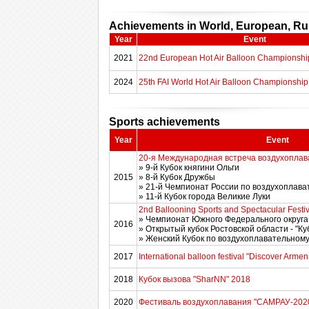
Achievements in World, European, R
Year
Event
2021
22nd European Hot Air Balloon Championshi
2024
25th FAI World Hot Air Balloon Championship
Sports achievements
Year
Event
20-я Международная встреча воздухоплав
» 9-й Кубок княгини Ольги
2015
» 8-й Кубок Дружбы
» 21-й Чемпионат России по воздухоплава
» 11-й Кубок города Великие Луки
2nd Ballooning Sports and Spectacular Festi
» Чемпионат Южного Федерального округа
2016
» Открытый кубок Ростовской области - "К
» Женский Кубок по воздухоплавательному
2017
International balloon festival "Discover Arme
2018
Кубок вызова "SharNN" 2018
2020
Фестиваль воздухоплавания "САМРАУ-202