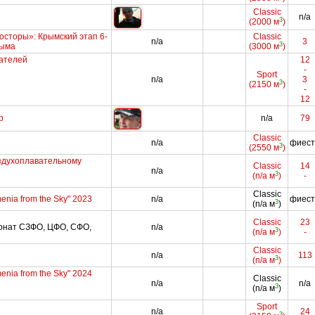
Classic
n/a
3
(2000 м
)
осторы»: Крымский этап 6-
Classic
n/a
3
3
рыма
(3000 м
)
ателей
12
-
Sport
n/a
3
3
(2150 м
)
-
12
p
n/a
79
Classic
n/a
фиест
3
(2550 м
)
здухоплавательному
Classic
14
n/a
3
(n/a м
)
-
Classic
rmenia from the Sky" 2023
n/a
фиест
3
(n/a м
)
Classic
23
онат СЗФО, ЦФО, СФО,
n/a
3
(n/a м
)
-
Classic
n/a
113
3
(n/a м
)
rmenia from the Sky" 2024
Classic
n/a
n/a
3
(n/a м
)
Sport
n/a
24
3