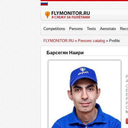
Competitions
Persons
Tests
Aerostats
Reco
FLYMONITOR.RU
»
Persons catalog
» Profile
Барсегян Наири
P
A
C
E
E
P
P
C
h