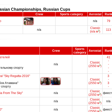
ussian Championships, Russian Cups
Crew
Sports category
Aerostat
Ran
p
n/a
79
Classic
n/a
113
3
(n/a м
)
Sports
Crew
Aerostat
Ran
category
ателей
41
-
Classic
n/a
-
3
(2550 м
)
тельному спорту
-
-
val "Sky Regatta-2016"
3
Classic
-
3
убок Атамана"
(2550 м
)
3
 спорту
-
Classic
nia From The Sky"
n/a
фиест
3
(2550 м
)
Classic
n/a
n/a
3
(2550 м
)
Classic
0"
n/a
фиест
3
(2550 м
)