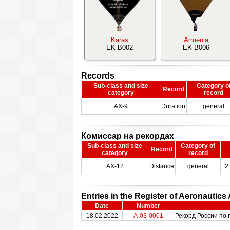
Karas
Armenia
EK-B002
EK-B006
Records
Sub-class and size
Category o
Record
category
record
AX-9
Duration
general
Комиссар на рекордах
Sub-class and size
Category of
Record
category
record
AX-12
Distance
general
2
Entries in the Register of Aeronautic
Date
Number
18.02.2022
A-03-0001
Рекорд России по 