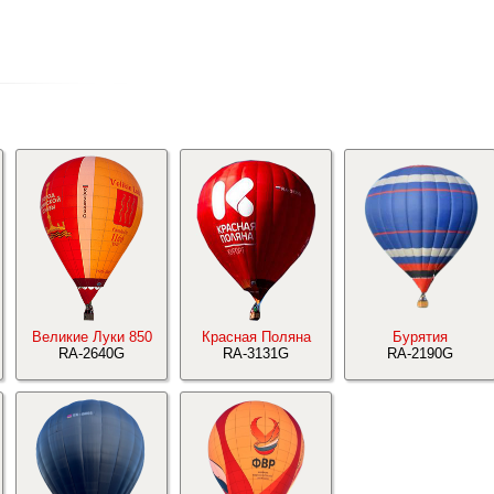
Великие Луки 850
Красная Поляна
Бурятия
RA-2640G
RA-3131G
RA-2190G