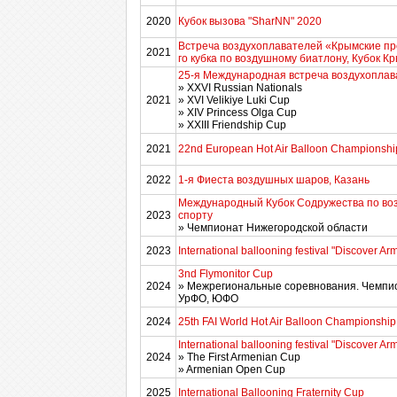
2020
Кубок вызова "SharNN" 2020
Встреча воздухоплавателей «Крымские пр
2021
го кубка по воздушному биатлону, Кубок К
25-я Международная встреча воздухоплав
» XXVI Russian Nationals
2021
» XVI Velikiye Luki Cup
» XIV Princess Olga Cup
» XXIII Friendship Cup
2021
22nd European Hot Air Balloon Championshi
2022
1-я Фиеста воздушных шаров, Казань
Международный Кубок Содружества по во
2023
спорту
» Чемпионат Нижегородской области
2023
International ballooning festival "Discover A
3nd Flymonitor Cup
2024
» Межрегиональные соревнования. Чемпи
УрФО, ЮФО
2024
25th FAI World Hot Air Balloon Championship
International ballooning festival "Discover A
2024
» The First Armenian Cup
» Armenian Open Cup
2025
International Ballooning Fraternity Cup