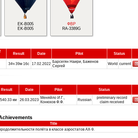
EK-B005
ФВР
EK-B005
RA-3389G
f
Result
Date
Pilot
Status
Барсегян Наири, Баженов
34ч 39м 16с
17.02.2022
World
current
Сергей
Result
Date
Pilot
Status
Меняйло И.Г.,
preliminary record
 540.33 км
26.03.2023
Russian
Конюхов Ф.Ф.
claim received
s Achievements
Title
продолжительности полёта в классе аэростатов AX-9.