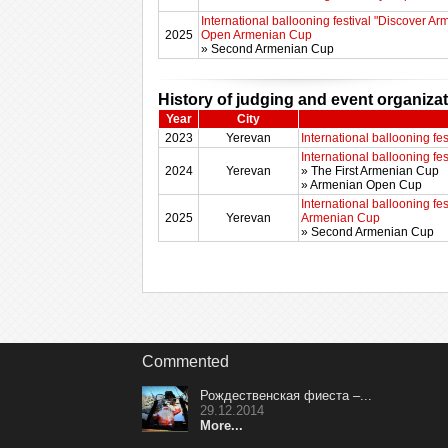
International ballooning festival "Discover Ar
2025
Open Armenian Cup
» Second Armenian Cup
History of judging and event organiza
Year
City
2023
Yerevan
International ballooning fe
International ballooning fe
2024
Yerevan
» The First Armenian Cup
» Armenian Open Cup
International ballooning f
2025
Yerevan
Armenian Cup
» Second Armenian Cup
Commented
Рождественская фиеста –...
29.12.2014
More...