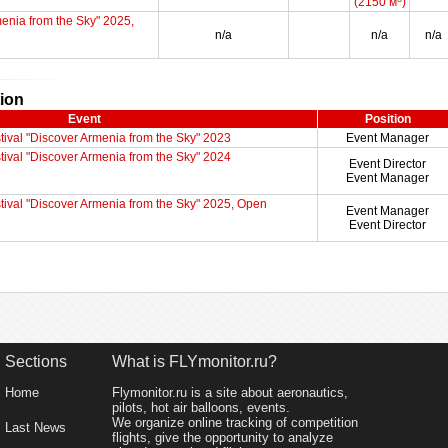
(2150 м
)
menia from the Sky" 2025,
n/a
n/a
n/a
tion
Event
Position
stival "Discover Armenia from the Sky" 2023
Event Manager
stival "Discover Armenia from the Sky" 2024
Event Director
Event Manager
estival "Discover Armenia from the Sky" 2025, Open
Event Manager
Event Director
Sections
What is FLYmonitor.ru?
Home
Flymonitor.ru is a site about aeronautics,
pilots, hot air balloons, events.
We organize online tracking of competition
Last News
flights, give the opportunity to analyze