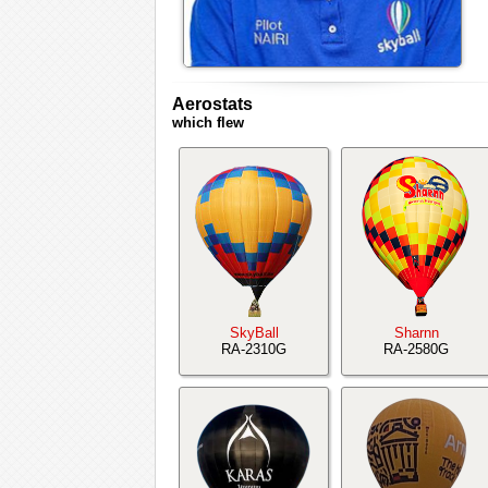
Aerostats
which flew
SkyBall
Sharnn
RA-2310G
RA-2580G