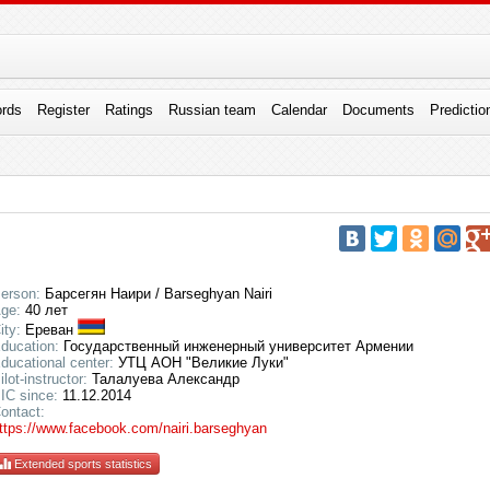
rds
Register
Ratings
Russian team
Calendar
Documents
Predictio
erson:
Барсегян Наири / Barseghyan Nairi
ge:
40 лет
ity:
Ереван
ducation:
Государственный инженерный университет Армении
ducational center:
УТЦ АОН "Великие Луки"
ilot-instructor:
Талалуева Александр
IC since:
11.12.2014
ontact:
ttps://www.facebook.com/nairi.barseghyan
Extended sports statistics