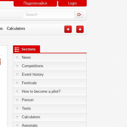
Подключайся
Login
ns
Calculators
Sections
News
Competitions
Event history
Festivals
How to become a pilot?
Person
Tests
Calculators
Aerostats