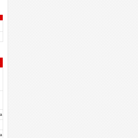
k
k
а
а