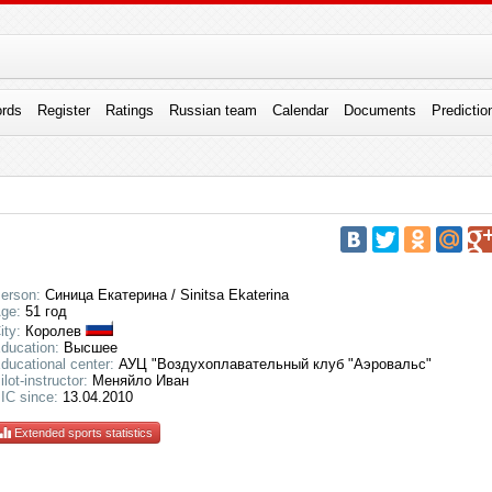
rds
Register
Ratings
Russian team
Calendar
Documents
Predictio
erson:
Синица Екатерина / Sinitsa Ekaterina
ge:
51 год
ity:
Королев
ducation:
Высшее
ducational center:
АУЦ "Воздухоплавательный клуб "Аэровальс"
ilot-instructor:
Меняйло Иван
IC since:
13.04.2010
Extended sports statistics