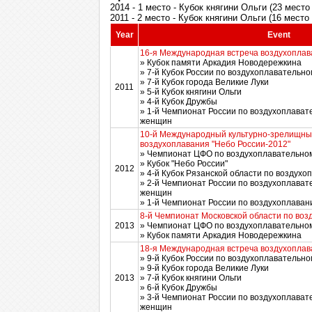
2014 - 1 место - Кубок княгини Ольги (23 мест
2011 - 2 место - Кубок княгини Ольги (16 место
Year
Event
16-я Международная встреча воздухоплав
» Кубок памяти Аркадия Новодережкина
» 7-й Кубок России по воздухоплавательно
» 7-й Кубок города Великие Луки
2011
» 5-й Кубок княгини Ольги
» 4-й Кубок Дружбы
» 1-й Чемпионат России по воздухоплават
женщин
10-й Международный культурно-зрелищны
воздухоплавания "Небо России-2012"
» Чемпионат ЦФО по воздухоплавательном
» Кубок "Небо России"
2012
» 4-й Кубок Рязанской области по воздухо
» 2-й Чемпионат России по воздухоплават
женщин
» 1-й Чемпионат России по воздухоплава
8-й Чемпионат Московской области по воз
2013
» Чемпионат ЦФО по воздухоплавательном
» Кубок памяти Аркадия Новодережкина
18-я Международная встреча воздухоплав
» 9-й Кубок России по воздухоплавательно
» 9-й Кубок города Великие Луки
2013
» 7-й Кубок княгини Ольги
» 6-й Кубок Дружбы
» 3-й Чемпионат России по воздухоплават
женщин