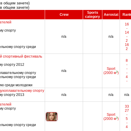
о в общем зачете)
 в общем зачете)
Sports
Crew
Aerostat
Ran
category
ателей
16
-
му спорту
14
n/a
n/a
-
2
16
ельному спорту среди
2
й спортивный фестиваль
8
у спорту 2012
-
Sport
-
n/a
3
плавательному спорту
(2000 м
)
-
ельному спорту среди
4
-
нию среди молодежи
духоплавательному спорту
у спорту 2013
n/a
n/a
n/a
ателей
33
му спорту
27
Sport
-
3
(2000 м
)
5
-
ельному спорту среди
4