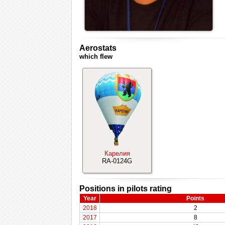
Aerostats
which flew
Карелия
RA-0124G
Positions in pilots rating
Year
Points
2018
2
2017
8