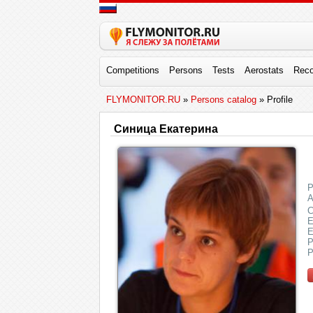
Competitions
Persons
Tests
Aerostats
Reco
FLYMONITOR.RU
»
Persons catalog
» Profile
Синица Екатерина
P
A
C
E
E
P
P