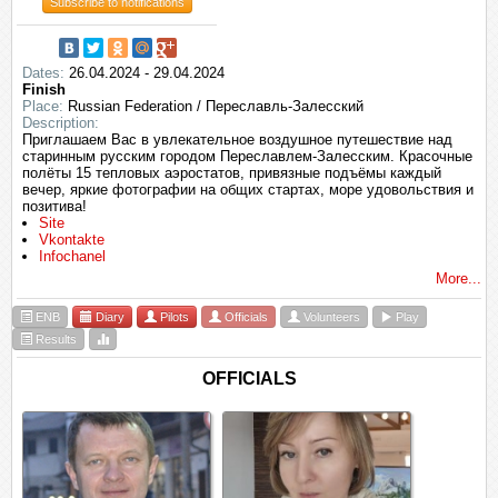
Subscribe to notifications
Dates:
26.04.2024 - 29.04.2024
Finish
Place:
Russian Federation / Переславль-Залесский
Description:
Приглашаем Вас в увлекательное воздушное путешествие над
старинным русским городом Переславлем-Залесским. Красочные
полёты 15 тепловых аэростатов, привязные подъёмы каждый
вечер, яркие фотографии на общих стартах, море удовольствия и
позитива!
Site
Vkontakte
Infochanel
More...
ENB
Diary
Pilots
Officials
Volunteers
Play
Results
OFFICIALS