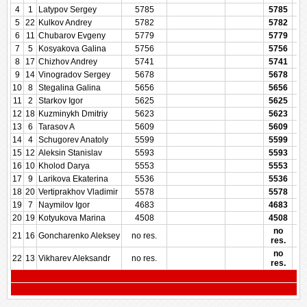
4
1
Latypov Sergey
5785
5785
5
22
Kulkov Andrey
5782
5782
6
11
Chubarov Evgeny
5779
5779
7
5
Kosyakova Galina
5756
5756
8
17
Chizhov Andrey
5741
5741
9
14
Vinogradov Sergey
5678
5678
10
8
Stegalina Galina
5656
5656
11
2
Starkov Igor
5625
5625
12
18
Kuzminykh Dmitriy
5623
5623
13
6
Tarasov A
5609
5609
14
4
Schugorev Anatoly
5599
5599
15
12
Aleksin Stanislav
5593
5593
16
10
Kholod Darya
5553
5553
17
9
Larikova Ekaterina
5536
5536
18
20
Vertiprakhov Vladimir
5578
5578
19
7
Naymilov Igor
4683
4683
20
19
Kotyukova Marina
4508
4508
no
21
16
Goncharenko Aleksey
no res.
res.
no
22
13
Vikharev Aleksandr
no res.
res.