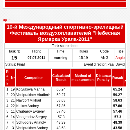
up ↑
10-й Международный спортивно-зрелищный
Фестиваль воздухоплавателей "Небесная
Ярмарка Урала-2011"
Task score sheet
Task №
Flight
Time
Rules
Code
Title
15
07.07.2011
morning
15.19
ANG
Angle
Status:
Final
Event director: Paal David
R
S
a
Calculated
Method of
Distance
№
Competitor
Result
b
n
Result
measurement
Penalty
Pen
k
1
19
Kotyukova Marina
65.24
65.24
2
20
Vertiprakhov Vladimir
59.27
59.27
3
21
Naydorf Mikhail
58.63
58.63
4
22
Kulkov Andrey
57.86
57.86
5
11
Chubarov Evgeny
57.46
57.46
6
14
Vinogradov Sergey
57.3
57.3
7
4
Schugorev Anatoly
48.39
48.39
8
3
Vertiprakhov Andrey
43.58
43.58