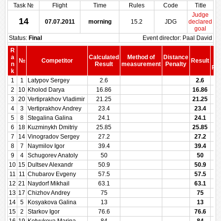
Task №
Flight
Time
Rules
Code
Title
Judge
14
07.07.2011
morning
15.2
JDG
declared
goal
Status:
Final
Event director: Paal David
R
S
a
Calculated
Method of
Distance
№
Competitor
Result
b
n
Result
measurement
Penalty
Pen
k
1
1
Latypov Sergey
2.6
2.6
2
10
Kholod Darya
16.86
16.86
3
20
Vertiprakhov Vladimir
21.25
21.25
4
3
Vertiprakhov Andrey
23.4
23.4
5
8
Stegalina Galina
24.1
24.1
6
18
Kuzminykh Dmitriy
25.85
25.85
7
14
Vinogradov Sergey
27.2
27.2
8
7
Naymilov Igor
39.4
39.4
9
4
Schugorev Anatoly
50
50
10
15
Dultsev Alexandr
50.9
50.9
11
11
Chubarov Evgeny
57.5
57.5
12
21
Naydorf Mikhail
63.1
63.1
13
17
Chizhov Andrey
75
75
14
5
Kosyakova Galina
13
13
15
2
Starkov Igor
76.6
76.6