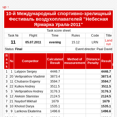
up ↑
10-й Международный спортивно-зрелищный
Фестиваль воздухоплавателей "Небесная
Ярмарка Урала-2011"
Task score sheet
Task №
Flight
Time
Rules
Code
Title
Land
11
05.07.2011
evening
15.12
LRN
run
Status:
Final
Event director: Paal David
R
S
a
Calculated
Method of
Distance
№
Competitor
Result
b
n
Result
measurement
Penalty
Pen
k
1
1
Latypov Sergey
4446.7
4446.7
2
20
Vertiprakhov Vladimir
3873.4
3873.4
3
11
Chubarov Evgeny
3594.7
3594.7
4
22
Kulkov Andrey
3511.5
3511.5
5
3
Vertiprakhov Andrey
3176.3
3176.3
6
12
Aleksin Stanislav
2124.5
2124.5
7
21
Naydorf Mikhail
1679
1679
8
10
Kholod Darya
1535.1
1535.1
9
9
Larikova Ekaterina
1496.6
1496.6