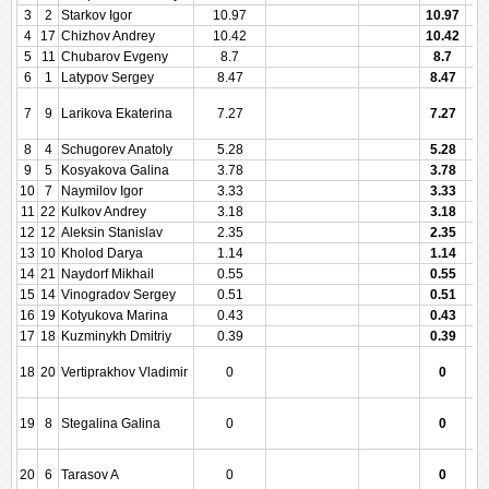
3
2
Starkov Igor
10.97
10.97
4
17
Chizhov Andrey
10.42
10.42
5
11
Chubarov Evgeny
8.7
8.7
6
1
Latypov Sergey
8.47
8.47
7
9
Larikova Ekaterina
7.27
7.27
8
4
Schugorev Anatoly
5.28
5.28
9
5
Kosyakova Galina
3.78
3.78
10
7
Naymilov Igor
3.33
3.33
11
22
Kulkov Andrey
3.18
3.18
12
12
Aleksin Stanislav
2.35
2.35
13
10
Kholod Darya
1.14
1.14
14
21
Naydorf Mikhail
0.55
0.55
15
14
Vinogradov Sergey
0.51
0.51
16
19
Kotyukova Marina
0.43
0.43
17
18
Kuzminykh Dmitriy
0.39
0.39
18
20
Vertiprakhov Vladimir
0
0
19
8
Stegalina Galina
0
0
20
6
Tarasov A
0
0