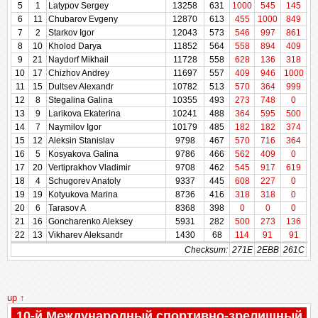
5
5
1
1
Latypov Sergey
Latypov Sergey
13258
13258
631
631
1000
545
145
9
e
6
6
11
11
Chubarov Evgeny
Chubarov Evgeny
12870
12870
613
613
455
1000
849
8
7
7
2
2
Starkov Igor
Starkov Igor
12043
12043
573
573
546
997
861
8
8
8
10
10
Kholod Darya
Kholod Darya
11852
11852
564
564
558
894
409
5
9
9
21
21
Naydorf Mikhail
Naydorf Mikhail
11728
11728
558
558
628
136
318
1
10
10
17
17
Chizhov Andrey
Chizhov Andrey
11697
11697
557
557
409
946
1000
1
11
11
15
15
Dultsev Alexandr
Dultsev Alexandr
10782
10782
513
513
570
364
999
8
12
12
8
8
Stegalina Galina
Stegalina Galina
10355
10355
493
493
273
748
0
4
13
13
9
9
Larikova Ekaterina
Larikova Ekaterina
10241
10241
488
488
364
595
500
1
14
14
7
7
Naymilov Igor
Naymilov Igor
10179
10179
485
485
182
182
374
9
15
15
12
12
Aleksin Stanislav
Aleksin Stanislav
9798
9798
467
467
570
716
364
3
16
16
5
5
Kosyakova Galina
Kosyakova Galina
9786
9786
466
466
562
409
0
2
17
17
20
20
Vertiprakhov Vladimir
Vertiprakhov Vladimir
9708
9708
462
462
545
917
619
3
18
18
4
4
Schugorev Anatoly
Schugorev Anatoly
9337
9337
445
445
608
227
0
2
19
19
19
19
Kotyukova Marina
Kotyukova Marina
8736
8736
416
416
318
318
0
1
20
20
6
6
Tarasov A
Tarasov A
8368
8368
398
398
0
0
0
6
21
21
16
16
Goncharenko Aleksey
Goncharenko Aleksey
5931
5931
282
282
500
273
136
4
22
22
13
13
Vikharev Aleksandr
Vikharev Aleksandr
1430
1430
68
68
114
91
91
Checksum:
Checksum:
271E
2EBB
261C
2
up ↑
10-й Международный спортивно-зрелищный