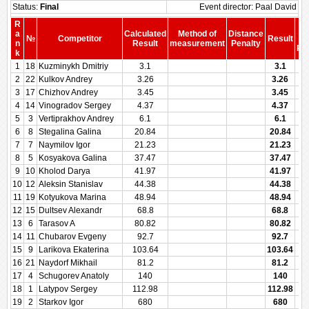
Status:
Final
Event director: Paal David
R
S
a
Calculated
Method of
Distance
№
Competitor
Result
b
n
Result
measurement
Penalty
Pen
k
1
18
Kuzminykh Dmitriy
3.1
3.1
2
22
Kulkov Andrey
3.26
3.26
3
17
Chizhov Andrey
3.45
3.45
4
14
Vinogradov Sergey
4.37
4.37
5
3
Vertiprakhov Andrey
6.1
6.1
6
8
Stegalina Galina
20.84
20.84
7
7
Naymilov Igor
21.23
21.23
8
5
Kosyakova Galina
37.47
37.47
9
10
Kholod Darya
41.97
41.97
10
12
Aleksin Stanislav
44.38
44.38
11
19
Kotyukova Marina
48.94
48.94
12
15
Dultsev Alexandr
68.8
68.8
13
6
Tarasov A
80.82
80.82
14
11
Chubarov Evgeny
92.7
92.7
15
9
Larikova Ekaterina
103.64
103.64
16
21
Naydorf Mikhail
81.2
81.2
17
4
Schugorev Anatoly
140
140
18
1
Latypov Sergey
112.98
112.98
19
2
Starkov Igor
680
680