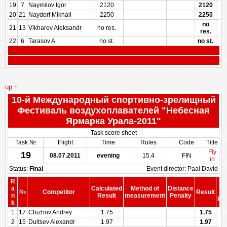
19
7
Naymilov Igor
2120
2120
20
21
Naydorf Mikhail
2250
2250
no
21
13
Vikharev Aleksandr
no res.
res.
22
6
Tarasov A
no st.
no st.
up ↑
10-й Международный спортивно-зрелищный
Фестиваль воздухоплавателей "Небесная
Ярмарка Урала-2011"
Task score sheet
Task №
Flight
Time
Rules
Code
Title
Fly
19
08.07.2011
evening
15.4
FIN
in
Status:
Final
Event director: Paal David
R
S
a
Calculated
Method of
Distance
№
Competitor
Result
b
n
Result
measurement
Penalty
Pen
k
1
17
Chizhov Andrey
1.75
1.75
2
15
Dultsev Alexandr
1.97
1.97