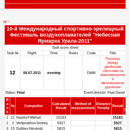
up ↑
10-й Международный спортивно-зрелищный
Фестиваль воздухоплавателей "Небесная
Ярмарка Урала-2011"
Task score sheet
Task №
Flight
Time
Rules
Code
Title
Разница
между
двойными
сбросами на
12
06.07.2011
evening
DMM
максимальном
и
минимальном
удалении
Status:
Final
Event director: Paal David
R
S
a
Calculated
Method of
Distance
№
Competitor
Result
b
n
Result
measurement
Penalty
Pen
k
1
21
Naydorf Mikhail
15183
15183
2
3
Vertiprakhov Andrey
5927
5927
3
15
Dultsev Alexandr
5815
5815