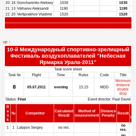
20
16
Goncharenko Aleksey
1030
1030
21
13
Vikharev Aleksandr
1190
1190
22
20
Vertiprakhov Vladimir
1520
1520
up ↑
10-й Международный спортивно-зрелищный
Фестиваль воздухоплавателей "Небесная
Ярмарка Урала-2011"
Task score sheet
Task №
Flight
Time
Rules
Code
Title
Minimum
distance
8
05.07.2011
evening
15.15
MDD
double
drop
Status:
Final
Event director: Paal David
R
S
a
Calculated
Method of
Distance
№
Competitor
Result
b
n
Result
measurement
Penalty
Pen
k
no
1
1
Latypov Sergey
no res.
res.
no