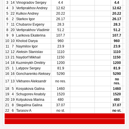
3
14
Vinogradov Sergey
4.4
4.4
4
3
Vertiprakhov Andrey
12.62
12.62
5
22
Kulkov Andrey
20.22
20.22
6
2
Starkov Igor
26.17
26.17
7
11
Chubarov Evgeny
28.3
28.3
8
20
Vertiprakhov Vladimir
51.2
51.2
9
9
Larikova Ekaterina
107.7
107.7
10
10
Kholod Darya
960
960
11
7
Naymilov Igor
23.9
23.9
12
12
Aleksin Stanislav
1110
1110
13
21
Naydorf Mikhail
1150
1150
14
18
Kuzminykh Dmitriy
1200
1200
15
1
Latypov Sergey
81.9
81.9
16
16
Goncharenko Aleksey
5290
5290
no
17
13
Vikharev Aleksandr
no res.
res.
18
5
Kosyakova Galina
1460
1460
19
4
Schugorev Anatoly
1520
1520
20
19
Kotyukova Marina
480
480
21
8
Stegalina Galina
37.07
37.07
22
6
Tarasov A
no st.
no st.