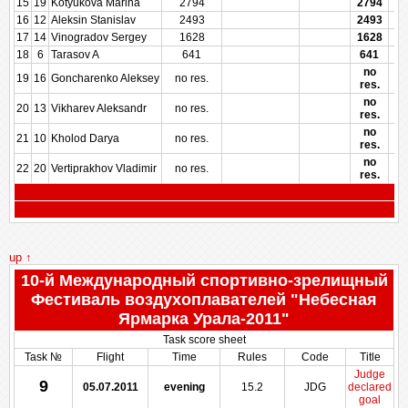
15
19
Kotyukova Marina
2794
2794
16
12
Aleksin Stanislav
2493
2493
17
14
Vinogradov Sergey
1628
1628
18
6
Tarasov A
641
641
no
19
16
Goncharenko Aleksey
no res.
res.
no
20
13
Vikharev Aleksandr
no res.
res.
no
21
10
Kholod Darya
no res.
res.
no
22
20
Vertiprakhov Vladimir
no res.
res.
up ↑
10-й Международный спортивно-зрелищный
Фестиваль воздухоплавателей "Небесная
Ярмарка Урала-2011"
Task score sheet
Task №
Flight
Time
Rules
Code
Title
Judge
9
05.07.2011
evening
15.2
JDG
declared
goal