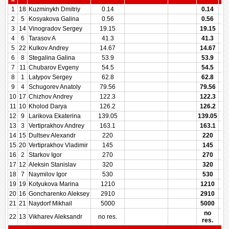
1
18
Kuzminykh Dmitriy
0.14
0.14
2
5
Kosyakova Galina
0.56
0.56
3
14
Vinogradov Sergey
19.15
19.15
4
6
Tarasov A
41.3
41.3
5
22
Kulkov Andrey
14.67
14.67
6
8
Stegalina Galina
53.9
53.9
7
11
Chubarov Evgeny
54.5
54.5
8
1
Latypov Sergey
62.8
62.8
9
4
Schugorev Anatoly
79.56
79.56
10
17
Chizhov Andrey
122.3
122.3
11
10
Kholod Darya
126.2
126.2
12
9
Larikova Ekaterina
139.05
139.05
13
3
Vertiprakhov Andrey
163.1
163.1
14
15
Dultsev Alexandr
220
220
15
20
Vertiprakhov Vladimir
145
145
16
2
Starkov Igor
270
270
17
12
Aleksin Stanislav
320
320
18
7
Naymilov Igor
530
530
19
19
Kotyukova Marina
1210
1210
20
16
Goncharenko Aleksey
2910
2910
21
21
Naydorf Mikhail
5000
5000
no
22
13
Vikharev Aleksandr
no res.
res.