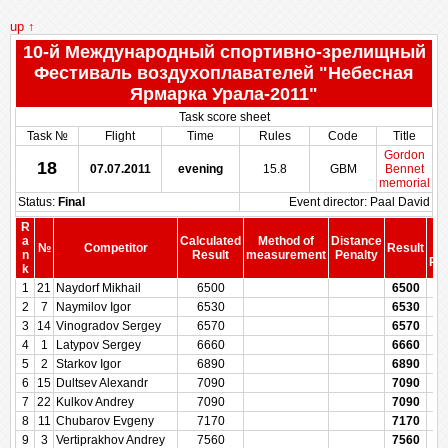
up ↑
10-й Международный спортивно-зрелищный
Фестиваль воздухоплавателей "Небесная
Ярмарка Урала-2011"
Task score sheet
Task №
Flight
Time
Rules
Code
Title
Gordon
18
07.07.2011
evening
15.8
GBM
Bennet
memorial
Status:
Final
Event director: Paal David
R
S
a
Calculated
Method of
Distance
№
Competitor
Result
b
n
Result
measurement
Penalty
Pen
k
1
21
Naydorf Mikhail
6500
6500
2
7
Naymilov Igor
6530
6530
3
14
Vinogradov Sergey
6570
6570
4
1
Latypov Sergey
6660
6660
5
2
Starkov Igor
6890
6890
6
15
Dultsev Alexandr
7090
7090
7
22
Kulkov Andrey
7090
7090
8
11
Chubarov Evgeny
7170
7170
9
3
Vertiprakhov Andrey
7560
7560