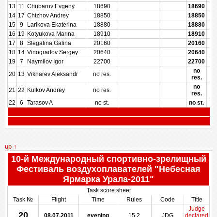
13
11
Chubarov Evgeny
18690
18690
14
17
Chizhov Andrey
18850
18850
15
9
Larikova Ekaterina
18880
18880
16
19
Kotyukova Marina
18910
18910
17
8
Stegalina Galina
20160
20160
18
14
Vinogradov Sergey
20640
20640
19
7
Naymilov Igor
22700
22700
no
20
13
Vikharev Aleksandr
no res.
res.
no
21
22
Kulkov Andrey
no res.
res.
22
6
Tarasov A
no st.
no st.
up ↑
10-й Международный спортивно-зрелищный
Фестиваль воздухоплавателей "Небесная
Ярмарка Урала-2011"
Task score sheet
Task №
Flight
Time
Rules
Code
Title
Judge
20
08.07.2011
evening
15.2
JDG
declared