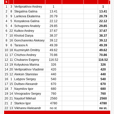
Pen
k
1
3
Vertiprakhov Andrey
1
1
2
8
Stegalina Galina
13.41
13.41
3
9
Larikova Ekaterina
20.79
20.79
4
5
Kosyakova Galina
22.12
22.12
5
4
Schugorev Anatoly
29.85
29.85
6
22
Kulkov Andrey
37.67
37.67
7
10
Kholod Darya
38.37
38.37
8
16
Goncharenko Aleksey
39.12
39.12
9
6
Tarasov A
49.39
49.39
10
18
Kuzminykh Dmitriy
49.62
49.62
11
17
Chizhov Andrey
70.86
70.86
12
11
Chubarov Evgeny
116.52
116.52
13
19
Kotyukova Marina
326
326
14
20
Vertiprakhov Vladimir
420
420
15
12
Aleksin Stanislav
440
440
16
1
Latypov Sergey
540
540
17
15
Dultsev Alexandr
670
670
18
7
Naymilov Igor
680
680
19
14
Vinogradov Sergey
760
760
20
21
Naydorf Mikhail
2560
2560
21
2
Starkov Igor
4780
4780
22
13
Vikharev Aleksandr
no st.
no st.