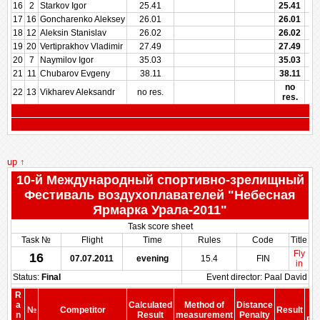
16
2
Starkov Igor
25.41
25.41
17
16
Goncharenko Aleksey
26.01
26.01
18
12
Aleksin Stanislav
26.02
26.02
19
20
Vertiprakhov Vladimir
27.49
27.49
20
7
Naymilov Igor
35.03
35.03
21
11
Chubarov Evgeny
38.11
38.11
no
22
13
Vikharev Aleksandr
no res.
res.
up ↑
10-й Международный спортивно-зрелищный
Фестиваль воздухоплавателей "Небесная
Ярмарка Урала-2011"
Task score sheet
Task №
Flight
Time
Rules
Code
Title
Fly
16
07.07.2011
evening
15.4
FIN
in
Status:
Final
Event director: Paal David
R
S
a
Calculated
Method of
Distance
№
Competitor
Result
b
n
Result
measurement
Penalty