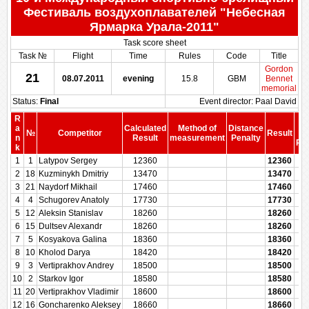
Фестиваль воздухоплавателей "Небесная
Ярмарка Урала-2011"
Task score sheet
Task №
Flight
Time
Rules
Code
Title
Gordon
21
08.07.2011
evening
15.8
GBM
Bennet
memorial
Status:
Final
Event director: Paal David
R
S
a
Calculated
Method of
Distance
№
Competitor
Result
b
n
Result
measurement
Penalty
Pen
k
1
1
Latypov Sergey
12360
12360
2
18
Kuzminykh Dmitriy
13470
13470
3
21
Naydorf Mikhail
17460
17460
4
4
Schugorev Anatoly
17730
17730
5
12
Aleksin Stanislav
18260
18260
6
15
Dultsev Alexandr
18260
18260
7
5
Kosyakova Galina
18360
18360
8
10
Kholod Darya
18420
18420
9
3
Vertiprakhov Andrey
18500
18500
10
2
Starkov Igor
18580
18580
11
20
Vertiprakhov Vladimir
18600
18600
12
16
Goncharenko Aleksey
18660
18660