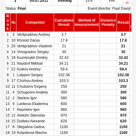
7
05.07.2011
evening
15.4
FIN
in
Status:
Final
Event director: Paal David
R
S
a
Calculated
Method of
Distance
№
Competitor
Result
b
n
Result
measurement
Penalty
Pen
k
1
3
Vertiprakhov Andrey
3.7
3.7
2
10
Kholod Darya
17.8
17.8
3
20
Vertiprakhov Vladimir
21
21
4
14
Vinogradov Sergey
30
30
5
18
Kuzminykh Dmitriy
32.42
32.42
6
21
Naydorf Mikhail
34.21
34.21
7
22
Kulkov Andrey
59.4
59.4
8
1
Latypov Sergey
102.38
102.38
9
17
Chizhov Andrey
103.3
103.3
10
11
Chubarov Evgeny
250
250
11
4
Schugorev Anatoly
300
300
12
2
Starkov Igor
580
580
13
9
Larikova Ekaterina
600
600
14
7
Naymilov Igor
960
960
15
12
Aleksin Stanislav
970
970
16
15
Dultsev Alexandr
620
620
17
8
Stegalina Galina
1100
1100
18
19
Kotyukova Marina
1160
1160