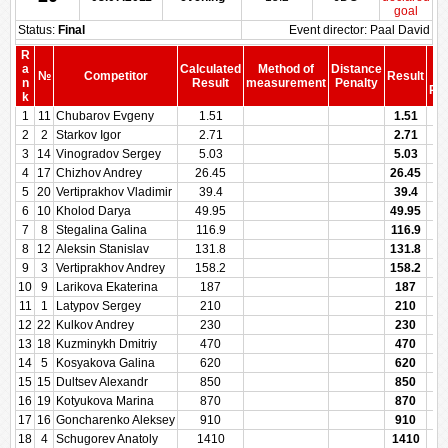
goal
Status:
Final
Event director: Paal David
R
S
a
Calculated
Method of
Distance
№
Competitor
Result
b
n
Result
measurement
Penalty
Pen
k
1
11
Chubarov Evgeny
1.51
1.51
2
2
Starkov Igor
2.71
2.71
3
14
Vinogradov Sergey
5.03
5.03
4
17
Chizhov Andrey
26.45
26.45
5
20
Vertiprakhov Vladimir
39.4
39.4
6
10
Kholod Darya
49.95
49.95
7
8
Stegalina Galina
116.9
116.9
8
12
Aleksin Stanislav
131.8
131.8
9
3
Vertiprakhov Andrey
158.2
158.2
10
9
Larikova Ekaterina
187
187
11
1
Latypov Sergey
210
210
12
22
Kulkov Andrey
230
230
13
18
Kuzminykh Dmitriy
470
470
14
5
Kosyakova Galina
620
620
15
15
Dultsev Alexandr
850
850
16
19
Kotyukova Marina
870
870
17
16
Goncharenko Aleksey
910
910
18
4
Schugorev Anatoly
1410
1410