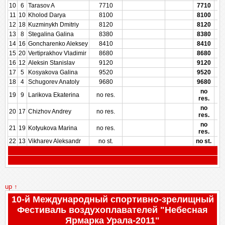
10
6
Tarasov A
7710
7710
11
10
Kholod Darya
8100
8100
12
18
Kuzminykh Dmitriy
8120
8120
13
8
Stegalina Galina
8380
8380
14
16
Goncharenko Aleksey
8410
8410
15
20
Vertiprakhov Vladimir
8680
8680
16
12
Aleksin Stanislav
9120
9120
17
5
Kosyakova Galina
9520
9520
18
4
Schugorev Anatoly
9680
9680
no
19
9
Larikova Ekaterina
no res.
res.
no
20
17
Chizhov Andrey
no res.
res.
no
21
19
Kotyukova Marina
no res.
res.
22
13
Vikharev Aleksandr
no st.
no st.
up ↑
10-й Международный спортивно-зрелищный
Фестиваль воздухоплавателей "Небесная
Ярмарка Урала-2011"