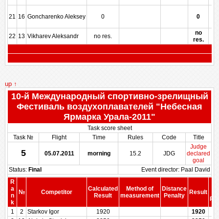
21
16
Goncharenko Aleksey
0
0
no
22
13
Vikharev Aleksandr
no res.
res.
up ↑
10-й Международный спортивно-зрелищный
Фестиваль воздухоплавателей "Небесная
Ярмарка Урала-2011"
Task score sheet
Task №
Flight
Time
Rules
Code
Title
Judge
5
05.07.2011
morning
15.2
JDG
declared
goal
Status:
Final
Event director: Paal David
R
S
a
Calculated
Method of
Distance
№
Competitor
Result
b
n
Result
measurement
Penalty
Pen
k
1
2
Starkov Igor
1920
1920