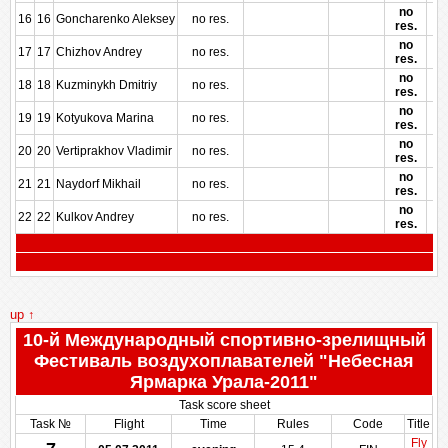
no
16
16
Goncharenko Aleksey
no res.
res.
no
17
17
Chizhov Andrey
no res.
res.
no
18
18
Kuzminykh Dmitriy
no res.
res.
no
19
19
Kotyukova Marina
no res.
res.
no
20
20
Vertiprakhov Vladimir
no res.
res.
no
21
21
Naydorf Mikhail
no res.
res.
no
22
22
Kulkov Andrey
no res.
res.
up ↑
10-й Международный спортивно-зрелищный
Фестиваль воздухоплавателей "Небесная
Ярмарка Урала-2011"
Task score sheet
Task №
Flight
Time
Rules
Code
Title
Fly