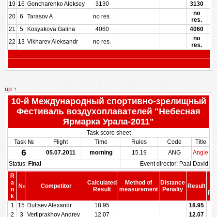
19
16
Goncharenko Aleksey
3130
3130
no
20
6
Tarasov A
no res.
res.
21
5
Kosyakova Galina
4060
4060
no
22
13
Vikharev Aleksandr
no res.
res.
up ↑
10-й Международный спортивно-зрелищный
Фестиваль воздухоплавателей "Небесная
Ярмарка Урала-2011"
Task score sheet
Task №
Flight
Time
Rules
Code
Title
6
05.07.2011
morning
15.19
ANG
Angle
Status:
Final
Event director: Paal David
R
S
a
Calculated
Method of
Distance
№
Competitor
Result
b
n
Result
measurement
Penalty
Pen
k
1
15
Dultsev Alexandr
18.95
18.95
2
3
Vertiprakhov Andrey
12.07
12.07