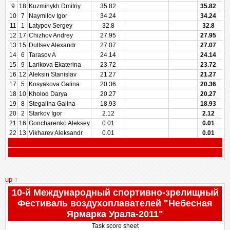
9
18
Kuzminykh Dmitriy
35.82
35.82
10
7
Naymilov Igor
34.24
34.24
11
1
Latypov Sergey
32.8
32.8
12
17
Chizhov Andrey
27.95
27.95
13
15
Dultsev Alexandr
27.07
27.07
14
6
Tarasov A
24.14
24.14
15
9
Larikova Ekaterina
23.72
23.72
16
12
Aleksin Stanislav
21.27
21.27
17
5
Kosyakova Galina
20.36
20.36
18
10
Kholod Darya
20.27
20.27
19
8
Stegalina Galina
18.93
18.93
20
2
Starkov Igor
2.12
2.12
21
16
Goncharenko Aleksey
0.01
0.01
22
13
Vikharev Aleksandr
0.01
0.01
up ↑
10-й Международный спортивно-зрелищный
Фестиваль воздухоплавателей "Небесная
Ярмарка Урала-2011"
Task score sheet