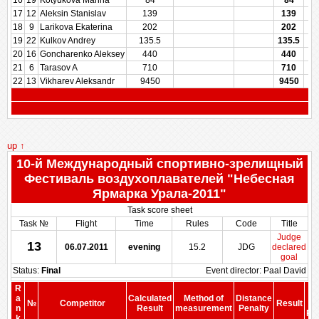
16
19
Kotyukova Marina
84
84
17
12
Aleksin Stanislav
139
139
18
9
Larikova Ekaterina
202
202
19
22
Kulkov Andrey
135.5
135.5
20
16
Goncharenko Aleksey
440
440
21
6
Tarasov A
710
710
22
13
Vikharev Aleksandr
9450
9450
up ↑
10-й Международный спортивно-зрелищный
Фестиваль воздухоплавателей "Небесная
Ярмарка Урала-2011"
Task score sheet
Task №
Flight
Time
Rules
Code
Title
Judge
13
06.07.2011
evening
15.2
JDG
declared
goal
Status:
Final
Event director: Paal David
R
S
a
Calculated
Method of
Distance
№
Competitor
Result
b
n
Result
measurement
Penalty
Pen
k