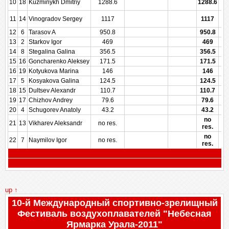
10
18
Kuzminykh Dmitriy
1288.6
1288.6
11
14
Vinogradov Sergey
1117
1117
12
6
Tarasov A
950.8
950.8
13
2
Starkov Igor
469
469
14
8
Stegalina Galina
356.5
356.5
15
16
Goncharenko Aleksey
171.5
171.5
16
19
Kotyukova Marina
146
146
17
5
Kosyakova Galina
124.5
124.5
18
15
Dultsev Alexandr
110.7
110.7
19
17
Chizhov Andrey
79.6
79.6
20
4
Schugorev Anatoly
43.2
43.2
no
21
13
Vikharev Aleksandr
no res.
res.
no
22
7
Naymilov Igor
no res.
res.
up ↑
10-й Международный спортивно-зрелищный
Фестиваль воздухоплавателей "Небесная
Ярмарка Урала-2011"