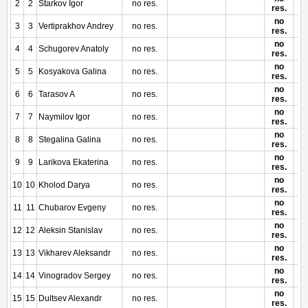
2
2
Starkov Igor
no res.
res.
no
3
3
Vertiprakhov Andrey
no res.
res.
no
4
4
Schugorev Anatoly
no res.
res.
no
5
5
Kosyakova Galina
no res.
res.
no
6
6
Tarasov A
no res.
res.
no
7
7
Naymilov Igor
no res.
res.
no
8
8
Stegalina Galina
no res.
res.
no
9
9
Larikova Ekaterina
no res.
res.
no
10
10
Kholod Darya
no res.
res.
no
11
11
Chubarov Evgeny
no res.
res.
no
12
12
Aleksin Stanislav
no res.
res.
no
13
13
Vikharev Aleksandr
no res.
res.
no
14
14
Vinogradov Sergey
no res.
res.
no
15
15
Dultsev Alexandr
no res.
res.