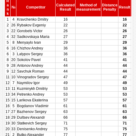
R
a
Calculated
Method of
Distance
№
Competitor
Result
n
Result
measurement
Penalty
Pe
k
1
4
Kravchenko Dmitry
16
16
2
26
Rybakov Evgeniy
22
22
3
22
Gorobets Victor
26
26
4
32
Sadkovskaya Maria
27
27
5
8
Menyaylo Ivan
29
29
6
16
Chizhov Andrey
36
36
6
3
Latypov Sergey
36
36
8
20
Sokolov Pavel
41
41
9
28
Antonov Andrey
44
44
9
12
Savchuk Roman
44
44
11
10
Vinogradov Sergey
47
47
12
7
Naymilov Igor
49
49
13
11
Kuzminykh Dmitriy
53
53
13
34
Petrenko Andrey
53
53
15
15
Larikova Ekaterina
57
57
16
5
Bogdanov Vladimir
61
61
17
27
Bazhenov Sergey
63
63
18
29
Dultsev Alexandr
66
66
19
30
Statkevich Sergey
71
71
20
33
Denisenko Andrey
75
75
21
2
Butko Alexander
77
77