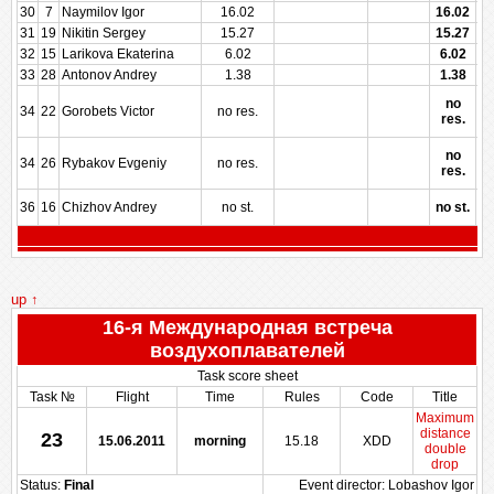
30
7
Naymilov Igor
16.02
16.02
31
19
Nikitin Sergey
15.27
15.27
32
15
Larikova Ekaterina
6.02
6.02
33
28
Antonov Andrey
1.38
1.38
no
34
22
Gorobets Victor
no res.
res.
no
34
26
Rybakov Evgeniy
no res.
res.
36
16
Chizhov Andrey
no st.
no st.
up ↑
16-я Международная встреча
воздухоплавателей
Task score sheet
Task №
Flight
Time
Rules
Code
Title
Maximum
distance
23
15.06.2011
morning
15.18
XDD
double
drop
Status:
Final
Event director: Lobashov Igor