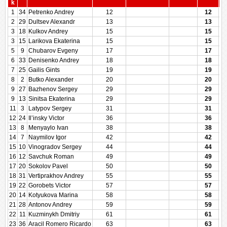
k
1
34
Petrenko Andrey
12
12
2
29
Dultsev Alexandr
13
13
3
18
Kulkov Andrey
15
15
3
15
Larikova Ekaterina
15
15
5
9
Chubarov Evgeny
17
17
6
33
Denisenko Andrey
18
18
7
25
Gailis Gints
19
19
8
2
Butko Alexander
20
20
9
27
Bazhenov Sergey
29
29
9
13
Sinitsa Ekaterina
29
29
11
3
Latypov Sergey
31
31
12
24
Il’insky Victor
36
36
13
8
Menyaylo Ivan
38
38
14
7
Naymilov Igor
42
42
15
10
Vinogradov Sergey
44
44
16
12
Savchuk Roman
49
49
17
20
Sokolov Pavel
50
50
18
31
Vertiprakhov Andrey
55
55
19
22
Gorobets Victor
57
57
20
14
Kotyukova Marina
58
58
21
28
Antonov Andrey
59
59
22
11
Kuzminykh Dmitriy
61
61
23
36
Aracil Romero Ricardo
63
63