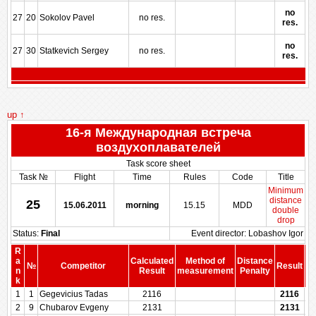
no
27
20
Sokolov Pavel
no res.
res.
no
27
30
Statkevich Sergey
no res.
res.
up ↑
16-я Международная встреча
воздухоплавателей
Task score sheet
Task №
Flight
Time
Rules
Code
Title
Minimum
distance
25
15.06.2011
morning
15.15
MDD
double
drop
Status:
Final
Event director: Lobashov Igor
R
a
Calculated
Method of
Distance
№
Competitor
Result
n
Result
measurement
Penalty
Pe
k
1
1
Gegevicius Tadas
2116
2116
2
9
Chubarov Evgeny
2131
2131