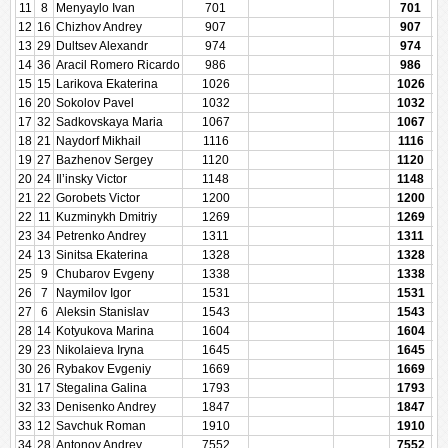
11
8
Menyaylo Ivan
701
701
12
16
Chizhov Andrey
907
907
13
29
Dultsev Alexandr
974
974
14
36
Aracil Romero Ricardo
986
986
15
15
Larikova Ekaterina
1026
1026
16
20
Sokolov Pavel
1032
1032
17
32
Sadkovskaya Maria
1067
1067
18
21
Naydorf Mikhail
1116
1116
19
27
Bazhenov Sergey
1120
1120
20
24
Il’insky Victor
1148
1148
21
22
Gorobets Victor
1200
1200
22
11
Kuzminykh Dmitriy
1269
1269
23
34
Petrenko Andrey
1311
1311
24
13
Sinitsa Ekaterina
1328
1328
25
9
Chubarov Evgeny
1338
1338
26
7
Naymilov Igor
1531
1531
27
6
Aleksin Stanislav
1543
1543
28
14
Kotyukova Marina
1604
1604
29
23
Nikolaieva Iryna
1645
1645
30
26
Rybakov Evgeniy
1669
1669
31
17
Stegalina Galina
1793
1793
32
33
Denisenko Andrey
1847
1847
33
12
Savchuk Roman
1910
1910
34
28
Antonov Andrey
7552
7552