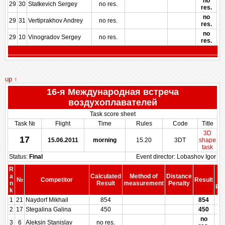
no
29
30
Statkevich Sergey
no res.
res.
no
29
31
Vertiprakhov Andrey
no res.
res.
no
29
10
Vinogradov Sergey
no res.
res.
up ↑
16-я Международная встреча
воздухоплавателей
Task score sheet
Task №
Flight
Time
Rules
Code
Title
3D
17
15.06.2011
morning
15.20
3DT
shape
task
Status:
Final
Event director: Lobashov Igor
R
S
a
Calculated
Method of
Distance
№
Competitor
Result
b
n
Result
measurement
Penalty
Pen
k
1
21
Naydorf Mikhail
854
854
2
17
Stegalina Galina
450
450
no
3
6
Aleksin Stanislav
no res.