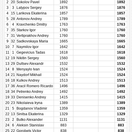
2
20
Sokolov Pavel
1892
1892
3
3
Latypov Sergey
1876
1876
4
15
Larikova Ekaterina
1857
1857
5
28
Antonov Andrey
1789
1789
6
4
Kravchenko Dmitry
1763
1763
7
35
Starkov Igor
1760
1760
7
31
Vertiprakhov Andrey
1760
1760
9
32
Sadkovskaya Maria
1665
1665
10
7
Naymilov Igor
1642
1642
11
1
Gegevicius Tadas
1618
1618
12
19
Nikitin Sergey
1560
1560
13
29
Dultsev Alexandr
1532
1532
14
8
Menyaylo Ivan
1524
1524
14
21
Naydorf Mikhail
1524
1524
16
18
Kulkov Andrey
1513
1513
17
36
Aracil Romero Ricardo
1496
1496
18
34
Petrenko Andrey
1492
1492
19
33
Denisenko Andrey
1415
1415
20
23
Nikolaieva Iryna
1389
1389
21
5
Bogdanov Vladimir
1359
1359
22
13
Sinitsa Ekaterina
1329
1329
23
2
Butko Alexander
1131
1131
24
6
Aleksin Stanislav
883
883
25
22
Gorobets Victor
838
838