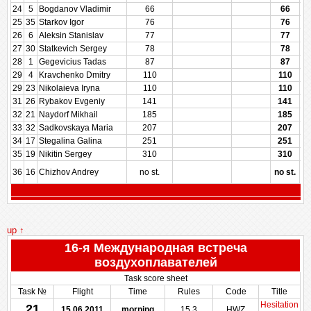
24
5
Bogdanov Vladimir
66
66
25
35
Starkov Igor
76
76
26
6
Aleksin Stanislav
77
77
27
30
Statkevich Sergey
78
78
28
1
Gegevicius Tadas
87
87
29
4
Kravchenko Dmitry
110
110
29
23
Nikolaieva Iryna
110
110
31
26
Rybakov Evgeniy
141
141
32
21
Naydorf Mikhail
185
185
33
32
Sadkovskaya Maria
207
207
34
17
Stegalina Galina
251
251
35
19
Nikitin Sergey
310
310
36
16
Chizhov Andrey
no st.
no st.
up ↑
16-я Международная встреча
воздухоплавателей
Task score sheet
Task №
Flight
Time
Rules
Code
Title
Hesitation
21
15.06.2011
morning
15.3
HWZ