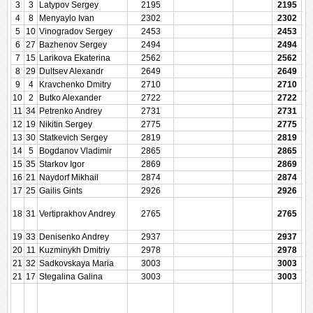
3
3
Latypov Sergey
2195
2195
4
8
Menyaylo Ivan
2302
2302
5
10
Vinogradov Sergey
2453
2453
6
27
Bazhenov Sergey
2494
2494
7
15
Larikova Ekaterina
2562
2562
8
29
Dultsev Alexandr
2649
2649
9
4
Kravchenko Dmitry
2710
2710
10
2
Butko Alexander
2722
2722
11
34
Petrenko Andrey
2731
2731
12
19
Nikitin Sergey
2775
2775
13
30
Statkevich Sergey
2819
2819
14
5
Bogdanov Vladimir
2865
2865
15
35
Starkov Igor
2869
2869
16
21
Naydorf Mikhail
2874
2874
17
25
Gailis Gints
2926
2926
18
31
Vertiprakhov Andrey
2765
2765
19
33
Denisenko Andrey
2937
2937
20
11
Kuzminykh Dmitriy
2978
2978
21
32
Sadkovskaya Maria
3003
3003
21
17
Stegalina Galina
3003
3003