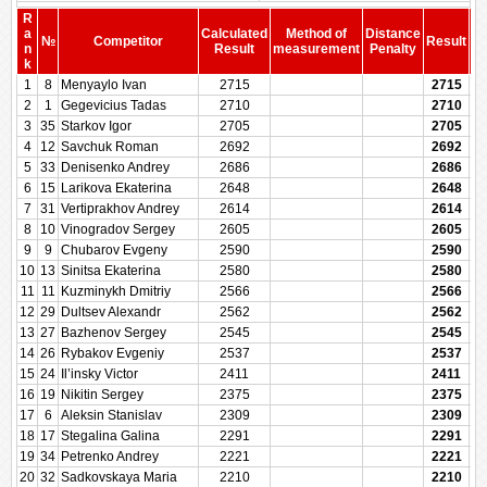
R
a
Calculated
Method of
Distance
№
Competitor
Result
n
Result
measurement
Penalty
Pe
k
1
8
Menyaylo Ivan
2715
2715
2
1
Gegevicius Tadas
2710
2710
3
35
Starkov Igor
2705
2705
4
12
Savchuk Roman
2692
2692
5
33
Denisenko Andrey
2686
2686
6
15
Larikova Ekaterina
2648
2648
7
31
Vertiprakhov Andrey
2614
2614
8
10
Vinogradov Sergey
2605
2605
9
9
Chubarov Evgeny
2590
2590
10
13
Sinitsa Ekaterina
2580
2580
11
11
Kuzminykh Dmitriy
2566
2566
12
29
Dultsev Alexandr
2562
2562
13
27
Bazhenov Sergey
2545
2545
14
26
Rybakov Evgeniy
2537
2537
15
24
Il’insky Victor
2411
2411
16
19
Nikitin Sergey
2375
2375
17
6
Aleksin Stanislav
2309
2309
18
17
Stegalina Galina
2291
2291
19
34
Petrenko Andrey
2221
2221
20
32
Sadkovskaya Maria
2210
2210