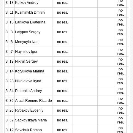
no
3
18
Kulkov Andrey
no res.
res.
no
3
11
Kuzminykh Dmitriy
no res.
res.
no
3
15
Larikova Ekaterina
no res.
res.
no
3
3
Latypov Sergey
no res.
res.
no
3
8
Menyaylo Ivan
no res.
res.
no
3
7
Naymilov Igor
no res.
res.
no
3
19
Nikitin Sergey
no res.
res.
no
3
14
Kotyukova Marina
no res.
res.
no
3
23
Nikolaieva Iryna
no res.
res.
no
3
34
Petrenko Andrey
no res.
res.
no
3
36
Aracil Romero Ricardo
no res.
res.
no
3
26
Rybakov Evgeniy
no res.
res.
no
3
32
Sadkovskaya Maria
no res.
res.
no
3
12
Savchuk Roman
no res.
res.