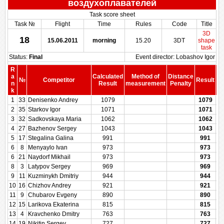
воздухоплавателей
Task score sheet
Task №
Flight
Time
Rules
Code
Title
3D
18
15.06.2011
morning
15.20
3DT
shape
task
Status:
Final
Event director: Lobashov Igor
R
a
Calculated
Method of
Distance
№
Competitor
Result
n
Result
measurement
Penalty
Pe
k
1
33
Denisenko Andrey
1079
1079
2
35
Starkov Igor
1071
1071
3
32
Sadkovskaya Maria
1062
1062
4
27
Bazhenov Sergey
1043
1043
5
17
Stegalina Galina
991
991
6
8
Menyaylo Ivan
973
973
6
21
Naydorf Mikhail
973
973
8
3
Latypov Sergey
969
969
9
11
Kuzminykh Dmitriy
944
944
10
16
Chizhov Andrey
921
921
11
9
Chubarov Evgeny
890
890
12
15
Larikova Ekaterina
815
815
13
4
Kravchenko Dmitry
763
763
14
19
Nikitin Sergey
727
727