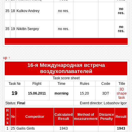
no
35
18
Kulkov Andrey
no res.
res.
no
35
19
Nikitin Sergey
no res.
res.
up ↑
16-я Международная встреча
воздухоплавателей
Task score sheet
Task №
Flight
Time
Rules
Code
Title
3D
19
15.06.2011
morning
15.20
3DT
shape
task
Status:
Final
Event director: Lobashov Igor
R
a
Calculated
Method of
Distance
№
Competitor
Result
n
Result
measurement
Penalty
Pe
k
1
25
Gailis Gints
1943
1943