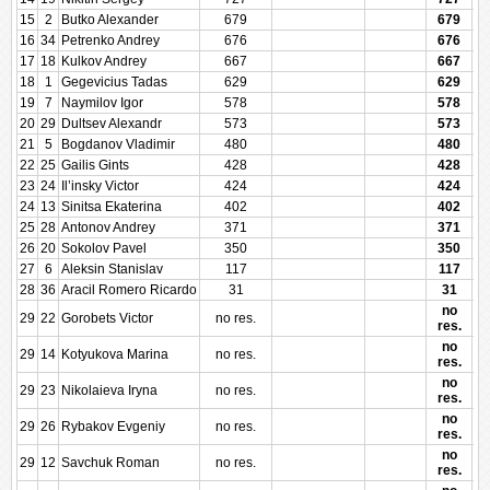
15
2
Butko Alexander
679
679
16
34
Petrenko Andrey
676
676
17
18
Kulkov Andrey
667
667
18
1
Gegevicius Tadas
629
629
19
7
Naymilov Igor
578
578
20
29
Dultsev Alexandr
573
573
21
5
Bogdanov Vladimir
480
480
22
25
Gailis Gints
428
428
23
24
Il’insky Victor
424
424
24
13
Sinitsa Ekaterina
402
402
25
28
Antonov Andrey
371
371
26
20
Sokolov Pavel
350
350
27
6
Aleksin Stanislav
117
117
28
36
Aracil Romero Ricardo
31
31
no
29
22
Gorobets Victor
no res.
res.
no
29
14
Kotyukova Marina
no res.
res.
no
29
23
Nikolaieva Iryna
no res.
res.
no
29
26
Rybakov Evgeniy
no res.
res.
no
29
12
Savchuk Roman
no res.
res.