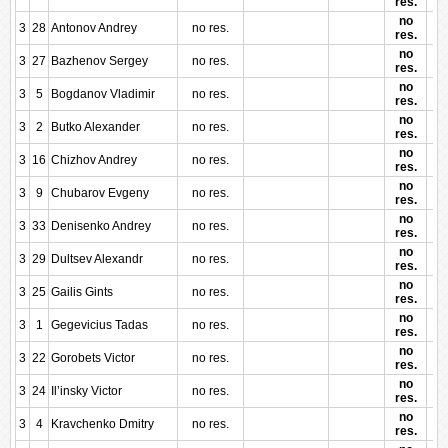
res.
no
3
28
Antonov Andrey
no res.
res.
no
3
27
Bazhenov Sergey
no res.
res.
no
3
5
Bogdanov Vladimir
no res.
res.
no
3
2
Butko Alexander
no res.
res.
no
3
16
Chizhov Andrey
no res.
res.
no
3
9
Chubarov Evgeny
no res.
res.
no
3
33
Denisenko Andrey
no res.
res.
no
3
29
Dultsev Alexandr
no res.
res.
no
3
25
Gailis Gints
no res.
res.
no
3
1
Gegevicius Tadas
no res.
res.
no
3
22
Gorobets Victor
no res.
res.
no
3
24
Il’insky Victor
no res.
res.
no
3
4
Kravchenko Dmitry
no res.
res.