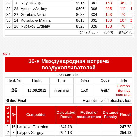
32
32
7
7
Naymilov Igor
Naymilov Igor
9915
9915
381
381
153
361
194
33
33
28
28
Antonov Andrey
Antonov Andrey
9505
9505
366
366
895
111
111
34
34
22
22
Gorobets Victor
Gorobets Victor
8688
8688
334
334
153
70
70
35
35
14
14
Kotyukova Marina
Kotyukova Marina
8618
8618
331
331
153
167
278
36
36
26
26
Rybakov Evgeniy
Rybakov Evgeniy
8528
8528
328
328
153
70
70
Checksum:
Checksum:
0228
0168
697
up ↑
16-я Международная встреча
воздухоплавателей
Task score sheet
Task №
Flight
Time
Rules
Code
Title
Gordon
26
17.06.2011
morning
15.8
GBM
Bennet
memorial
Status:
Final
Event director: Lobashov Igor
R
a
Calculated
Method of
Distance
№
Competitor
Result
n
Result
measurement
Penalty
Pe
k
1
15
Larikova Ekaterina
247.78
247.78
2
3
Latypov Sergey
254.13
254.13