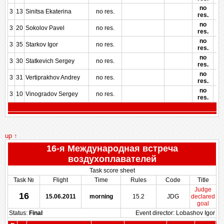
no
3
13
Sinitsa Ekaterina
no res.
res.
no
3
20
Sokolov Pavel
no res.
res.
no
3
35
Starkov Igor
no res.
res.
no
3
30
Statkevich Sergey
no res.
res.
no
3
31
Vertiprakhov Andrey
no res.
res.
no
3
10
Vinogradov Sergey
no res.
res.
up ↑
16-я Международная встреча
воздухоплавателей
Task score sheet
Task №
Flight
Time
Rules
Code
Title
Judge
16
15.06.2011
morning
15.2
JDG
declared
goal
Status:
Final
Event director: Lobashov Igor