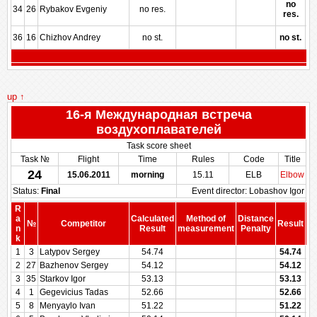
no
34
26
Rybakov Evgeniy
no res.
res.
36
16
Chizhov Andrey
no st.
no st.
up ↑
16-я Международная встреча
воздухоплавателей
Task score sheet
Task №
Flight
Time
Rules
Code
Title
24
15.06.2011
morning
15.11
ELB
Elbow
Status:
Final
Event director: Lobashov Igor
R
a
Calculated
Method of
Distance
№
Competitor
Result
n
Result
measurement
Penalty
Pe
k
1
3
Latypov Sergey
54.74
54.74
2
27
Bazhenov Sergey
54.12
54.12
3
35
Starkov Igor
53.13
53.13
4
1
Gegevicius Tadas
52.66
52.66
5
8
Menyaylo Ivan
51.22
51.22