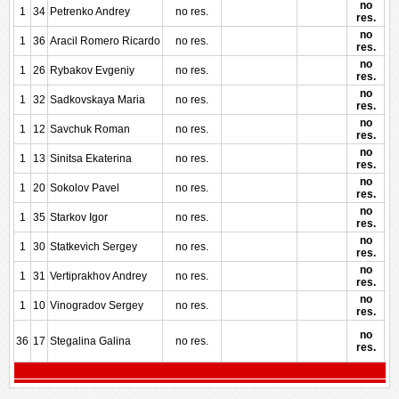
no
1
34
Petrenko Andrey
no res.
res.
no
1
36
Aracil Romero Ricardo
no res.
res.
no
1
26
Rybakov Evgeniy
no res.
res.
no
1
32
Sadkovskaya Maria
no res.
res.
no
1
12
Savchuk Roman
no res.
res.
no
1
13
Sinitsa Ekaterina
no res.
res.
no
1
20
Sokolov Pavel
no res.
res.
no
1
35
Starkov Igor
no res.
res.
no
1
30
Statkevich Sergey
no res.
res.
no
1
31
Vertiprakhov Andrey
no res.
res.
no
1
10
Vinogradov Sergey
no res.
res.
no
36
17
Stegalina Galina
no res.
res.