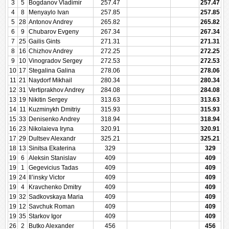
3
5
Bogdanov Vladimir
257.47
257.47
4
8
Menyaylo Ivan
257.85
257.85
5
28
Antonov Andrey
265.82
265.82
6
9
Chubarov Evgeny
267.34
267.34
7
25
Gailis Gints
271.31
271.31
8
16
Chizhov Andrey
272.25
272.25
9
10
Vinogradov Sergey
272.53
272.53
10
17
Stegalina Galina
278.06
278.06
11
21
Naydorf Mikhail
280.34
280.34
12
31
Vertiprakhov Andrey
284.08
284.08
13
19
Nikitin Sergey
313.63
313.63
14
11
Kuzminykh Dmitriy
315.93
315.93
15
33
Denisenko Andrey
318.94
318.94
16
23
Nikolaieva Iryna
320.91
320.91
17
29
Dultsev Alexandr
325.21
325.21
18
13
Sinitsa Ekaterina
329
329
19
6
Aleksin Stanislav
409
409
19
1
Gegevicius Tadas
409
409
19
24
Il’insky Victor
409
409
19
4
Kravchenko Dmitry
409
409
19
32
Sadkovskaya Maria
409
409
19
12
Savchuk Roman
409
409
19
35
Starkov Igor
409
409
26
2
Butko Alexander
456
456