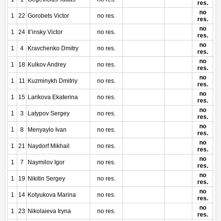
res.
no
1
22
Gorobets Victor
no res.
res.
no
1
24
Il’insky Victor
no res.
res.
no
1
4
Kravchenko Dmitry
no res.
res.
no
1
18
Kulkov Andrey
no res.
res.
no
1
11
Kuzminykh Dmitriy
no res.
res.
no
1
15
Larikova Ekaterina
no res.
res.
no
1
3
Latypov Sergey
no res.
res.
no
1
8
Menyaylo Ivan
no res.
res.
no
1
21
Naydorf Mikhail
no res.
res.
no
1
7
Naymilov Igor
no res.
res.
no
1
19
Nikitin Sergey
no res.
res.
no
1
14
Kotyukova Marina
no res.
res.
no
1
23
Nikolaieva Iryna
no res.
res.