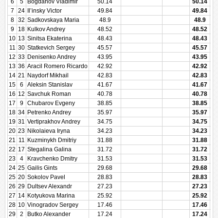
6
5
Bogdanov Vladimir
50.14
50.14
7
24
Il’insky Victor
49.84
49.84
8
32
Sadkovskaya Maria
48.9
48.9
9
18
Kulkov Andrey
48.52
48.52
10
13
Sinitsa Ekaterina
48.43
48.43
11
30
Statkevich Sergey
45.57
45.57
12
33
Denisenko Andrey
43.95
43.95
13
36
Aracil Romero Ricardo
42.92
42.92
14
21
Naydorf Mikhail
42.83
42.83
15
6
Aleksin Stanislav
41.67
41.67
16
12
Savchuk Roman
40.78
40.78
17
9
Chubarov Evgeny
38.85
38.85
18
34
Petrenko Andrey
35.97
35.97
19
31
Vertiprakhov Andrey
34.75
34.75
20
23
Nikolaieva Iryna
34.23
34.23
21
11
Kuzminykh Dmitriy
31.88
31.88
22
17
Stegalina Galina
31.72
31.72
23
4
Kravchenko Dmitry
31.53
31.53
24
25
Gailis Gints
29.68
29.68
25
20
Sokolov Pavel
28.83
28.83
26
29
Dultsev Alexandr
27.23
27.23
27
14
Kotyukova Marina
25.92
25.92
28
10
Vinogradov Sergey
17.46
17.46
29
2
Butko Alexander
17.24
17.24