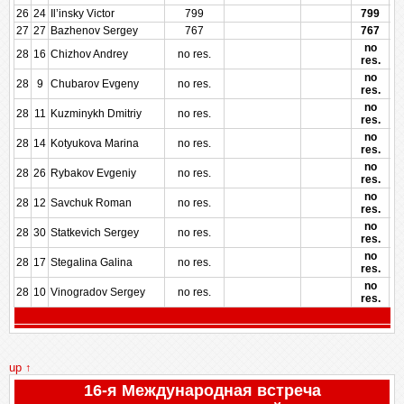
26
24
Il’insky Victor
799
799
27
27
Bazhenov Sergey
767
767
no
28
16
Chizhov Andrey
no res.
res.
no
28
9
Chubarov Evgeny
no res.
res.
no
28
11
Kuzminykh Dmitriy
no res.
res.
no
28
14
Kotyukova Marina
no res.
res.
no
28
26
Rybakov Evgeniy
no res.
res.
no
28
12
Savchuk Roman
no res.
res.
no
28
30
Statkevich Sergey
no res.
res.
no
28
17
Stegalina Galina
no res.
res.
no
28
10
Vinogradov Sergey
no res.
res.
up ↑
16-я Международная встреча