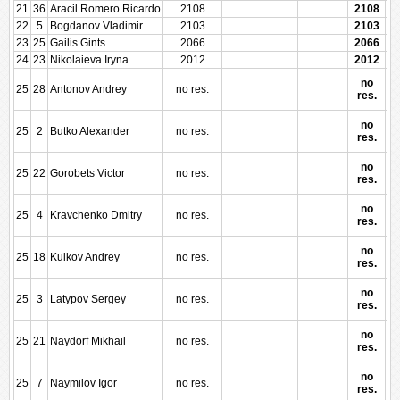
21
36
Aracil Romero Ricardo
2108
2108
22
5
Bogdanov Vladimir
2103
2103
23
25
Gailis Gints
2066
2066
24
23
Nikolaieva Iryna
2012
2012
no
25
28
Antonov Andrey
no res.
res.
no
25
2
Butko Alexander
no res.
res.
no
25
22
Gorobets Victor
no res.
res.
no
25
4
Kravchenko Dmitry
no res.
res.
no
25
18
Kulkov Andrey
no res.
res.
no
25
3
Latypov Sergey
no res.
res.
no
25
21
Naydorf Mikhail
no res.
res.
no
25
7
Naymilov Igor
no res.
res.