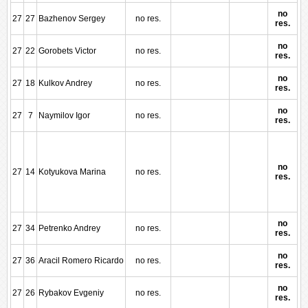
no
27
27
Bazhenov Sergey
no res.
res.
no
27
22
Gorobets Victor
no res.
res.
no
27
18
Kulkov Andrey
no res.
res.
no
27
7
Naymilov Igor
no res.
res.
no
27
14
Kotyukova Marina
no res.
res.
no
27
34
Petrenko Andrey
no res.
res.
no
27
36
Aracil Romero Ricardo
no res.
res.
no
27
26
Rybakov Evgeniy
no res.
res.