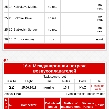
no
25
14
Kotyukova Marina
no res.
res.
no
25
20
Sokolov Pavel
no res.
res.
no
25
30
Statkevich Sergey
no res.
res.
36
16
Chizhov Andrey
no st.
no st.
up ↑
16-я Международная встреча
воздухоплавателей
Task score sheet
Task №
Flight
Time
Rules
Code
Title
Hesitation
22
15.06.2011
morning
15.3
HWZ
waltz
Status:
Final
Event director: Lobashov Igor
R
a
Calculated
Method of
Distance
№
Competitor
Result
n
Result
measurement
Penalty
Pe