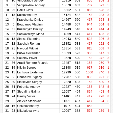
8
8
10
10
Vinogradov Sergey
Vinogradov Sergey
15819
15819
608
608
856
804
250
9
9
31
31
Vertiprakhov Andrey
Vertiprakhov Andrey
15670
15670
603
603
789
522
500
10
10
25
25
Gailis Gints
Gailis Gints
15362
15362
591
591
863
528
361
11
11
18
18
Kulkov Andrey
Kulkov Andrey
15124
15124
582
582
153
333
844
12
12
4
4
Kravchenko Dmitry
Kravchenko Dmitry
14567
14567
560
560
417
654
389
13
13
5
5
Bogdanov Vladimir
Bogdanov Vladimir
14488
14488
557
557
944
564
884
14
14
11
11
Kuzminykh Dmitriy
Kuzminykh Dmitriy
14249
14249
548
548
604
444
444
15
15
32
32
Sadkovskaya Maria
Sadkovskaya Maria
14059
14059
541
541
417
403
853
16
16
13
13
Sinitsa Ekaterina
Sinitsa Ekaterina
14043
14043
540
540
528
306
841
17
17
12
12
Savchuk Roman
Savchuk Roman
13852
13852
533
533
417
122
649
18
18
21
21
Naydorf Mikhail
Naydorf Mikhail
13814
13814
531
531
811
558
701
19
19
2
2
Butko Alexander
Butko Alexander
13593
13593
523
523
306
647
222
20
20
20
20
Sokolov Pavel
Sokolov Pavel
13528
13528
520
520
153
372
333
21
21
36
36
Aracil Romero Ricardo
Aracil Romero Ricardo
13457
13457
518
518
153
250
703
22
22
19
19
Nikitin Sergey
Nikitin Sergey
13398
13398
515
515
617
616
167
23
23
15
15
Larikova Ekaterina
Larikova Ekaterina
12990
12990
500
500
1000
740
139
24
24
9
9
Chubarov Evgeny
Chubarov Evgeny
12987
12987
500
500
886
991
600
25
25
30
30
Statkevich Sergey
Statkevich Sergey
12820
12820
493
493
153
590
769
26
26
34
34
Petrenko Andrey
Petrenko Andrey
12227
12227
470
470
153
642
528
27
27
17
17
Stegalina Galina
Stegalina Galina
12057
12057
464
464
824
403
417
28
28
24
24
Il’insky Victor
Il’insky Victor
11463
11463
441
441
417
278
877
29
29
6
6
Aleksin Stanislav
Aleksin Stanislav
11371
11371
437
437
417
194
671
30
30
16
16
Chizhov Andrey
Chizhov Andrey
11015
11015
424
424
858
0
0
31
31
23
23
Nikolaieva Iryna
Nikolaieva Iryna
10097
10097
388
388
575
139
472