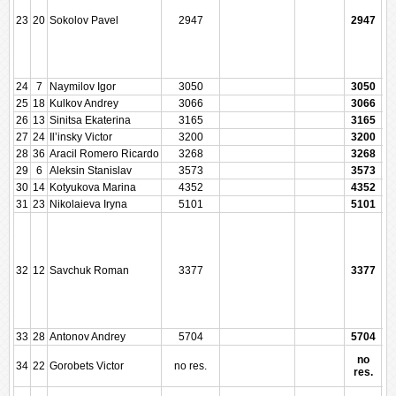
23
20
Sokolov Pavel
2947
2947
24
7
Naymilov Igor
3050
3050
25
18
Kulkov Andrey
3066
3066
26
13
Sinitsa Ekaterina
3165
3165
27
24
Il’insky Victor
3200
3200
28
36
Aracil Romero Ricardo
3268
3268
29
6
Aleksin Stanislav
3573
3573
30
14
Kotyukova Marina
4352
4352
31
23
Nikolaieva Iryna
5101
5101
32
12
Savchuk Roman
3377
3377
33
28
Antonov Andrey
5704
5704
no
34
22
Gorobets Victor
no res.
res.