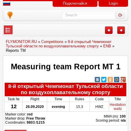
Подключайся
Login
FLYMONITOR.RU
»
Competitions
»
8-й открытый Чемпионат
Тульской области по воздухоплавательному спорту
»
ENB
»
Reports TM
Measuring team Report MT 1
8-й открытый Чемпионат Тульской области
по воздухоплавательному спорту
Task №
Flight
Time
Rules
Code
Title
Hesitation
12
26.09.2020
evening
15.3
HWZ
waltz
Marker color:
red
MMA (m):
100
Marker drop:
Free Throw
Scoring period:
n/a
Coordinates:
9803 /1215