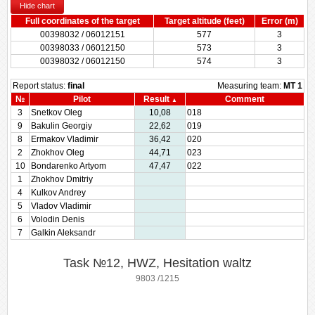
Hide chart
Full coordinates of the target
Target altitude (feet)
Error (m)
00398032 / 06012151
577
3
00398033 / 06012150
573
3
00398032 / 06012150
574
3
Report status:
final
Measuring team:
MT 1
№
Pilot
Result
Comment
3
Snetkov Oleg
10,08
018
9
Bakulin Georgiy
22,62
019
8
Ermakov Vladimir
36,42
020
2
Zhokhov Oleg
44,71
023
10
Bondarenko Artyom
47,47
022
1
Zhokhov Dmitriy
4
Kulkov Andrey
5
Vladov Vladimir
6
Volodin Denis
7
Galkin Aleksandr
Task №12, HWZ, Hesitation waltz
9803 /1215