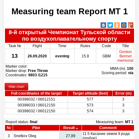
Target
Measuring team Report MT 1
8-й открытый Чемпионат Тульской области
по воздухоплавательному спорту
Task №
Flight
Time
Rules
Code
Title
Gordon
13
26.09.2020
evening
15.8
GBM
Bennet
memorial
Marker color:
MMA (m):
100
Marker drop:
Free Throw
Scoring period:
n/a
Coordinates:
9803 /1215
Hide chart
Full coordinates of the target
Target altitude (feet)
Error (m)
00398032 / 06012151
577
3
00398033 / 06012150
573
3
00398032 / 06012150
574
3
Report status:
final
Measuring team:
MT 1
№
Pilot
Result
Comment
11.5 Касание земли II рода
3
Snetkov Oleg
27,89
(грубое)