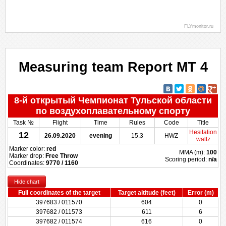
FLYmonitor.ru
3. Snetkov Oleg
9. Bakulin Georgiy
8. Ermakov Vladimir
2. Zhokhov Oleg
10. Bondarenko Artyom
Target
Measuring team Report MT 4
8-й открытый Чемпионат Тульской области
по воздухоплавательному спорту
Task №
Flight
Time
Rules
Code
Title
Hesitation
12
26.09.2020
evening
15.3
HWZ
waltz
Marker color:
red
MMA (m):
100
Marker drop:
Free Throw
Scoring period:
n/a
Coordinates:
9770 / 1160
Hide chart
Full coordinates of the target
Target altitude (feet)
Error (m)
397683 / 011570
604
0
397682 / 011573
611
6
397682 / 011574
616
0