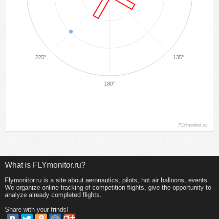
225°
135°
180°
FLYmonitor.ru
4. Kulkov Andrey
Target
What is FLYmonitor.ru?
Flymonitor.ru is a site about aeronautics, pilots, hot air balloons, events.
We organize online tracking of competition flights, give the opportunity to
analyze already completed flights.
Share with your frinds!