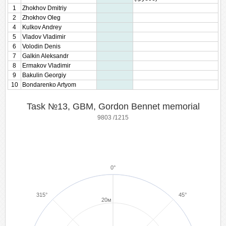
1
Zhokhov Dmitriy
2
Zhokhov Oleg
4
Kulkov Andrey
5
Vladov Vladimir
6
Volodin Denis
7
Galkin Aleksandr
8
Ermakov Vladimir
9
Bakulin Georgiy
10
Bondarenko Artyom
Task №13, GBM, Gordon Bennet memorial
9803 /1215
0°
315°
45°
20м