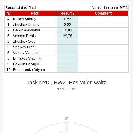
Report status:
final
Measuring team:
MT 4
№
Pilot
Result
Comment
4
Kulkov Andrey
0,53
1
Zhokhov Dmitriy
2,22
7
Galkin Aleksandr
10,83
6
Volodin Denis
29,78
2
Zhokhov Oleg
3
Snetkov Oleg
5
Vladov Vladimir
8
Ermakov Vladimir
9
Bakulin Georgiy
10
Bondarenko Artyom
Task №12, HWZ, Hesitation waltz
9770 / 1160
0°