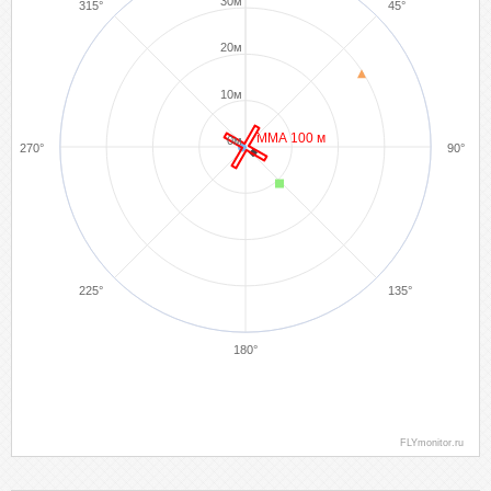
30м
315°
45°
20м
10м
ММА 100 м
0м
270°
90°
225°
135°
180°
FLYmonitor.ru
4. Kulkov Andrey
1. Zhokhov Dmitriy
7. Galkin Aleksandr
6. Volodin Denis