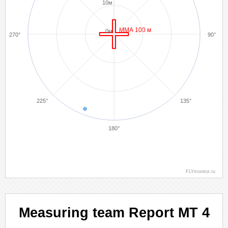
10м
ММА 100 м
0м
270°
90°
225°
135°
180°
FLYmonitor.ru
3. Snetkov Oleg
Target
Measuring team Report MT 4