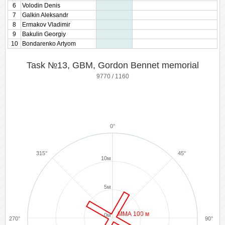
6
Volodin Denis
7
Galkin Aleksandr
8
Ermakov Vladimir
9
Bakulin Georgiy
10
Bondarenko Artyom
Task №13, GBM, Gordon Bennet memorial
9770 / 1160
0°
315°
45°
10м
5м
ММА 100 м
0м
270°
90°