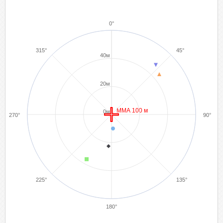
0°
315°
45°
40м
20м
ММА 100 м
0м
270°
90°
225°
135°
180°