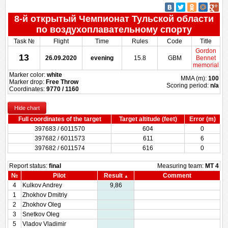
8-й открытый Чемпионат Тульской области
по воздухоплавательному спорту
Task №
Flight
Time
Rules
Code
Title
Gordon
13
26.09.2020
evening
15.8
GBM
Bennet
memorial
Marker color:
white
MMA (m):
100
Marker drop:
Free Throw
Scoring period:
n/a
Coordinates:
9770 / 1160
Hide chart
Full coordinates of the target
Target altitude (feet)
Error (m)
397683 / 6011570
604
0
397682 / 6011573
611
6
397682 / 6011574
616
0
Report status:
final
Measuring team:
MT 4
№
Pilot
Result
Comment
4
Kulkov Andrey
9,86
1
Zhokhov Dmitriy
2
Zhokhov Oleg
3
Snetkov Oleg
5
Vladov Vladimir