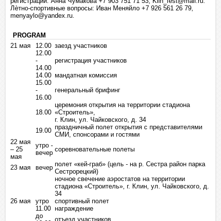
регистрации: Анна Чумакова +7 903 751 71 53, Klin_fest@mail.ru.
Лѐтно-спортивные вопросы: Иван Меняйло +7 926 561 26 79,
menyaylo@yandex.ru.
PROGRAM
21 мая
12.00
заезд участников
12.00
-
регистрация участников
14.00
14.00
мандатная комиссия
15.00
-
генеральный брифинг
16.00
церемония открытия на территории стадиона
18.00
«Строитель»,
г. Клин, ул. Чайковского, д. 34
праздничный полет открытия с представителями
19.00
СМИ, спонсорами и гостями
22 мая
утро -
– 25
соревновательные полеты
вечер
мая
полет «кей-граб» (цель - на р. Сестра район парка
23 мая
вечер
Сестрорецкий)
ночное свечение аэростатов на территории
стадиона «Строитель», г. Клин, ул. Чайковского, д.
34
26 мая
утро
спортивный полет
11.00
награждение
до
отъезд участников