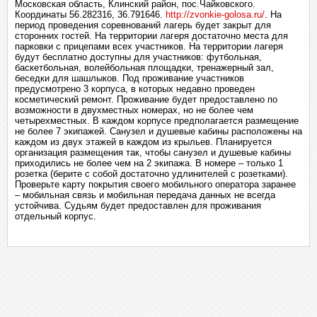
Московская область, Клинский район, пос.Чайковского.
Координаты 56.282316, 36.791646.
http://zvonkie-golosa.ru/
. На
период проведения соревнований лагерь будет закрыт для
сторонних гостей. На территории лагеря достаточно места для
парковки с прицепами всех участников. На территории лагеря
будут бесплатно доступны для участников: футбольная,
баскетбольная, волейбольная площадки, тренажерный зал,
беседки для шашлыков. Под проживание участников
предусмотрено 3 корпуса, в которых недавно проведен
косметический ремонт. Проживание будет предоставлено по
возможности в двухместных номерах, но не более чем
четырехместных. В каждом корпусе предполагается размещение
не более 7 экипажей. Санузел и душевые кабины расположены на
каждом из двух этажей в каждом из крыльев. Планируется
организация размещения так, чтобы санузел и душевые кабины
приходились не более чем на 2 экипажа. В номере – только 1
розетка (берите с собой достаточно удлинителей с розетками).
Проверьте карту покрытия своего мобильного оператора заранее
– мобильная связь и мобильная передача данных не всегда
устойчива. Судьям будет предоставлен для проживания
отдельный корпус.