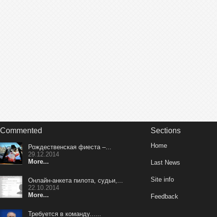
Commented
Sections
Home
Рождественская фиеста –...
29.12.2014
More...
Last News
Site info
Онлайн-анкета пилота, судьи,...
22.10.2014
More...
Feedback
Требуется в команду......