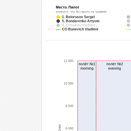
Место. Пилот
кликните, что бы скрыть на графике
1. Belorusov Sergei
5. Bondarenko Artyom
9. Ermakov Vladimir
СО Bunevich Vladimir
12 000
полёт №1
полёт №2
morning
evening
10 000
8 000
Очки
6 000