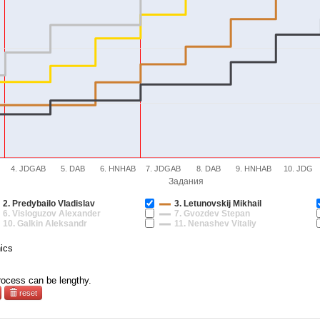
4. JDGAB
5. DAB
6. HNHAB
7. JDGAB
8. DAB
9. HNHAB
10. JDG
Задания
2. Predybailo Vladislav
3. Letunovskij Mikhail
6. Visloguzov Alexander
7. Gvozdev Stepan
10. Galkin Aleksandr
11. Nenashev Vitaliy
hics
process can be lengthy.
reset