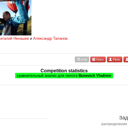
италий Ненашев
и
Александр Таланов
.
ENB
Diary
Pilots
Competition statistics
сравнительный анализ для пилота
Bunevich Vladimir
Зад
распределение 