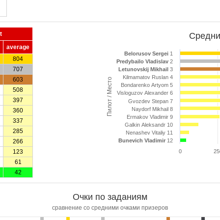
t
Средни
average
Belorusov Sergei
1
804
Predybailo Vladislav
2
707
Letunovskij Mikhail
3
Kilmamatov Ruslan 4
603
Пилот / Место
Bondarenko Artyom 5
508
Visloguzov Alexander 6
397
Gvozdev Stepan 7
Naydorf Mikhail 8
360
Ermakov Vladimir 9
337
Galkin Aleksandr 10
285
Nenashev Vitaliy 11
Bunevich Vladimir
12
266
123
0
25
61
42
Очки по заданиям
сравнение со средними очками призеров