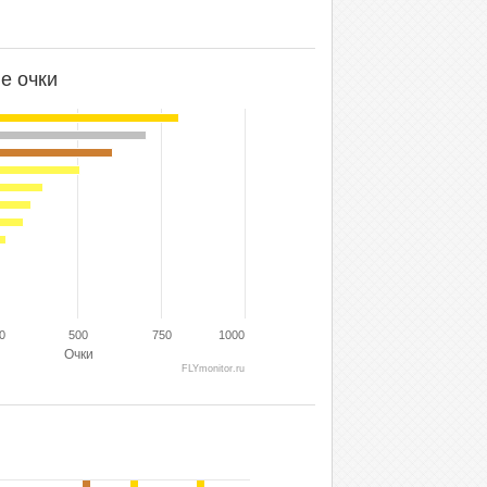
е очки
0
500
750
1000
Очки
FLYmonitor.ru