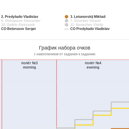
2. Predybailo Vladislav
3. Letunovskij Mikhail
6. Visloguzov Alexander
7. Gvozdev Stepan
10. Galkin Aleksandr
11. Nenashev Vitaliy
СО Belorusov Sergei
СО Predybailo Vladislav
График набора очков
с накоплением от задания к заданию
полёт №3
полёт №4
morning
evening