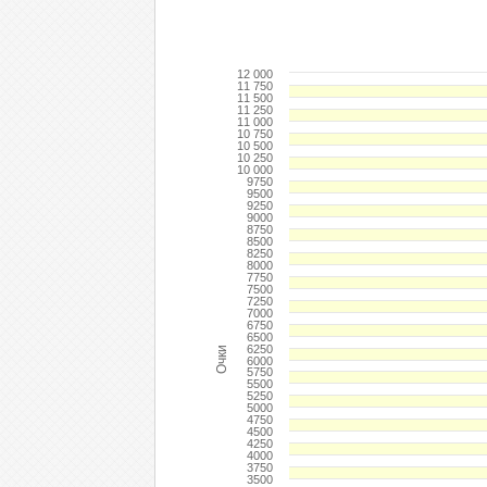
12 000
11 750
11 500
11 250
11 000
10 750
10 500
10 250
10 000
9750
9500
9250
9000
8750
8500
8250
8000
7750
7500
7250
7000
6750
6500
6250
Очки
6000
5750
5500
5250
5000
4750
4500
4250
4000
3750
3500