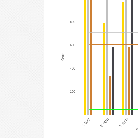
800
600
Очки
400
200
3. GBM
2. PDG
1. DAB
4