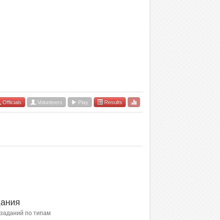
Officials
Volunteers
Play
Results
ания
заданий по типам