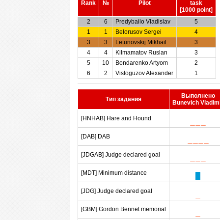
Rank
№
Pilot
task
[1000 point]
2
6
Predybailo Vladislav
5
1
1
Belorusov Sergei
4
3
3
Letunovskij Mikhail
3
4
4
Kilmamatov Ruslan
3
5
10
Bondarenko Artyom
2
6
2
Visloguzov Alexander
1
Выполнено
Тип задания
Bunevich Vladim
[HNHAB] Hare and Hound
[DAB] DAB
[JDGAB] Judge declared goal
[MDT] Minimum distance
[JDG] Judge declared goal
[GBM] Gordon Bennet memorial