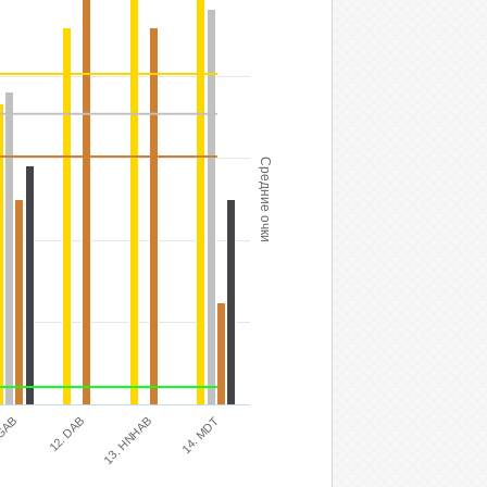
Средние очки
14. MDT
13. HNHAB
12. DAB
DGAB