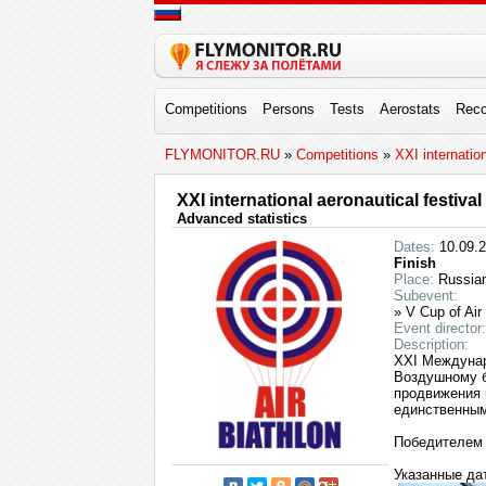
Competitions
Persons
Tests
Aerostats
Reco
FLYMONITOR.RU
»
Competitions
»
XXI internatio
XXI international aeronautical festiva
Advanced statistics
Dates:
10.09.2
Finish
Place:
Russian 
Subevent:
» V Cup of Air
Event director:
Description:
XXI Междунар
Воздушному б
продвижения 
единственным
Победителем 
Указанные да