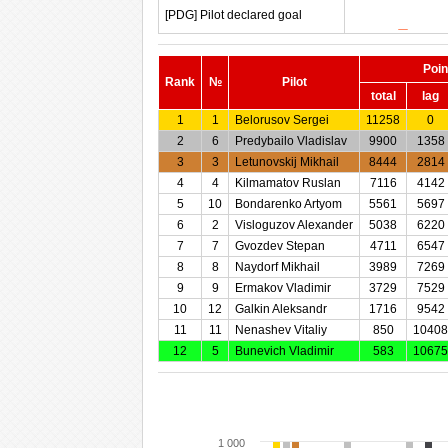
[PDG] Pilot declared goal
Poin
Rank
№
Pilot
total
lag
1
1
Belorusov Sergei
11258
0
2
6
Predybailo Vladislav
9900
1358
3
3
Letunovskij Mikhail
8444
2814
4
4
Kilmamatov Ruslan
7116
4142
5
10
Bondarenko Artyom
5561
5697
6
2
Visloguzov Alexander
5038
6220
7
7
Gvozdev Stepan
4711
6547
8
8
Naydorf Mikhail
3989
7269
9
9
Ermakov Vladimir
3729
7529
10
12
Galkin Aleksandr
1716
9542
11
11
Nenashev Vitaliy
850
10408
12
5
Bunevich Vladimir
583
10675
1 000