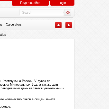
Подключайся
Login
ns
Calculators
stics
- Жемчужина России, V Кубок по
азских Минеральных Вод, а так же для
а сегодняшний день является уникальным и
.
ее количество очков в общем зачете.
ородов.