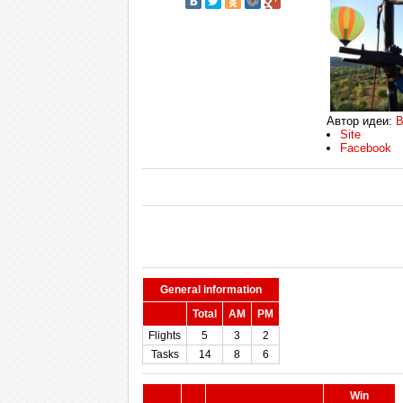
Автор идеи:
В
Site
Facebook
General information
Total
AM
PM
Flights
5
3
2
Tasks
14
8
6
Win