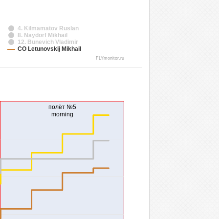
4. Kilmamatov Ruslan
8. Naydorf Mikhail
12. Bunevich Vladimir
СО Letunovskij Mikhail
FLYmonitor.ru
полёт №5
morning