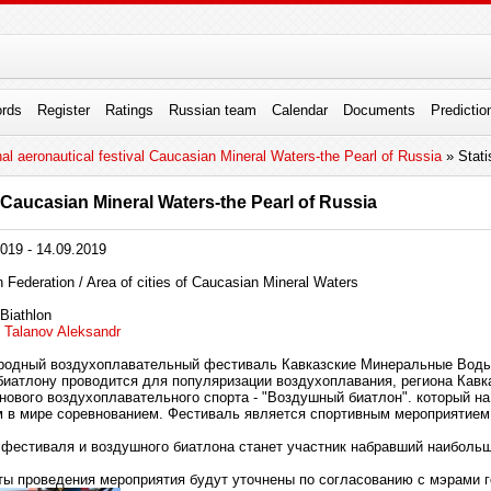
rds
Register
Ratings
Russian team
Calendar
Documents
Predictio
nal aeronautical festival Caucasian Mineral Waters-the Pearl of Russia
» Stati
l Caucasian Mineral Waters-the Pearl of Russia
019 - 14.09.2019
Federation / Area of cities of Caucasian Mineral Waters
 Biathlon
Talanov Aleksandr
одный воздухоплавательный фестиваль Кавказские Минеральные Воды 
иатлону проводится для популяризации воздухоплавания, региона Кавк
нового воздухоплавательного спорта - "Воздушный биатлон". который н
 в мире соревнованием. Фестиваль является спортивным мероприятием
фестиваля и воздушного биатлона станет участник набравший наибольш
ты проведения мероприятия будут уточнены по согласованию с мэрами г