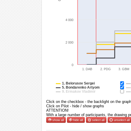
4 000
2 000
0
1. DAB
2. PDG
3. GBM
1. Belorusov Sergei
5. Bondarenko Artyom
9. Ermakov Vladimir
Click on the checkbox - the backlight on the grap
Click on Pilot - hide / show graphs
ATTENTION!
With a large number of participants, the drawing 
show all
hide all
select all
unselect all