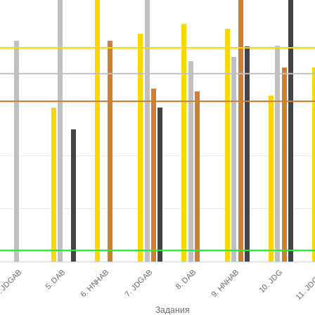
10. JDG
9. HNHAB
8. DAB
7. JDGAB
6. HNHAB
5. DAB
. JDGAB
11. J
Задания