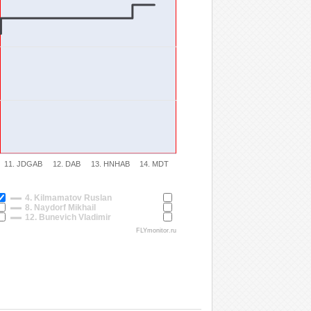
11. JDGAB
12. DAB
13. HNHAB
14. MDT
4. Kilmamatov Ruslan
8. Naydorf Mikhail
12. Bunevich Vladimir
FLYmonitor.ru