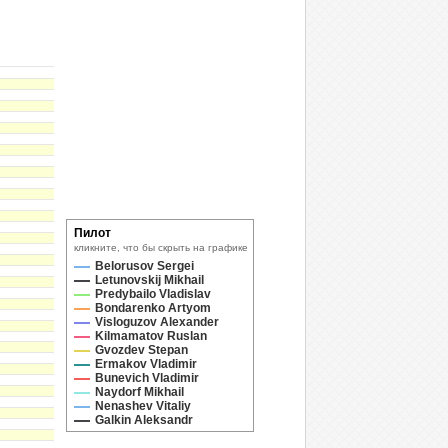
Пилот
кликните, что бы скрыть на графике
Belorusov Sergei
Letunovskij Mikhail
Predybailo Vladislav
Bondarenko Artyom
Visloguzov Alexander
Kilmamatov Ruslan
Gvozdev Stepan
Ermakov Vladimir
Bunevich Vladimir
Naydorf Mikhail
Nenashev Vitaliy
Galkin Aleksandr