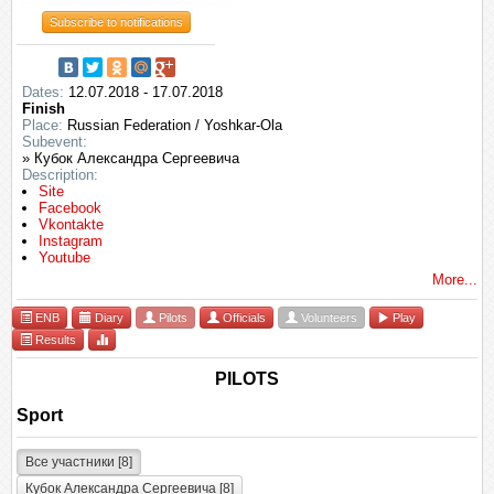
Subscribe to notifications
Dates:
12.07.2018 - 17.07.2018
Finish
Place:
Russian Federation / Yoshkar-Ola
Subevent:
» Кубок Александра Сергеевича
Description:
Site
Facebook
Vkontakte
Instagram
Youtube
More...
ENB
Diary
Pilots
Officials
Volunteers
Play
Results
PILOTS
Sport
Все участники [8]
Кубок Александра Сергеевича [8]