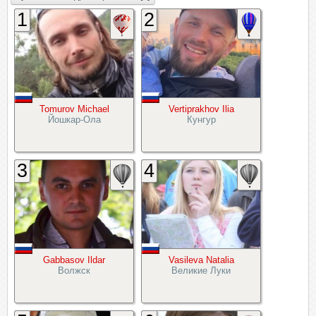
1
2
Tomurov Michael
Vertiprakhov Ilia
Йошкар-Ола
Кунгур
3
4
Gabbasov Ildar
Vasileva Natalia
Волжск
Великие Луки