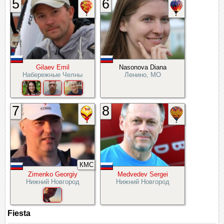
5
6
Gilaev Emil
Nasonova Diana
Набережные Челны
Ленино, МО
7
8
КМС
Zimenko Georgiy
Medvedev Sergei
Нижний Новгород
Нижний Новгород
Fiesta