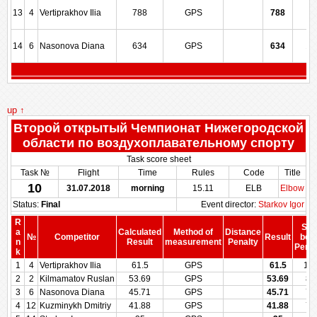
13
4
Vertiprakhov Ilia
788
GPS
788
7
14
6
Nasonova Diana
634
GPS
634
14
up ↑
Второй открытый Чемпионат Нижегородской
области по воздухоплавательному спорту
Task score sheet
Task №
Flight
Time
Rules
Code
Title
10
31.07.2018
morning
15.11
ELB
Elbow
Status:
Final
Event director:
Starkov Igor
R
Sco
a
Calculated
Method of
Distance
№
Competitor
Result
bef
n
Result
measurement
Penalty
Penal
k
1
4
Vertiprakhov Ilia
61.5
GPS
61.5
10
2
2
Kilmamatov Ruslan
53.69
GPS
53.69
89
3
6
Nasonova Diana
45.71
GPS
45.71
78
4
12
Kuzminykh Dmitriy
41.88
GPS
41.88
73