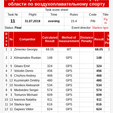
области по воздухоплавательному спорту
Task score sheet
Task №
Flight
Time
Rules
Code
Title
Fly
11
31.07.2018
evening
15.4
FIN
in
Status:
Final
Event director:
Starkov Igor
R
Sco
a
Calculated
Method of
Distance
№
Competitor
Result
bef
n
Result
measurement
Penalty
Penal
k
1
1
Zimenko Georgiy
68.05
MT
68.05
10
2
2
Kilmamatov Ruslan
148
GPS
148
92
3
5
Gilaev Emil
324
GPS
324
76
4
7
Volodin Denis
456
GPS
456
64
5
8
Chizhov Andrey
468
GPS
468
63
6
12
Kuzminykh Dmitriy
480
GPS
480
62
7
10
Novikov Aleksandr
534
GPS
534
57
8
9
Medvedev Sergei
574
GPS
574
50
9
3
Tomurov Michael
609
GPS
609
42
10
13
Ivanova Nataliia
611
GPS
611
35
11
14
Starkov Igor
616
GPS
616
28
12
11
Gapeev Viktor
624
GPS
624
21