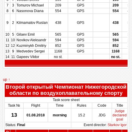
7
3
Tomurov Michael
209
GPS
209
57
8
6
Nasonova Diana
554
GPS
554
42
9
2
Kilmamatov Ruslan
438
GPS
438
50
10
5
Gilaev Emil
565
GPS
565
35
11
10
Novikov Aleksandr
594
GPS
594
28
12
12
Kuzminykh Dmitriy
852
GPS
852
21
13
9
Medvedev Sergei
1168
GPS
1168
14
14
11
Gapeev Viktor
no st.
no st.
up ↑
Второй открытый Чемпионат Нижегородской
области по воздухоплавательному спорту
Task score sheet
Task №
Flight
Time
Rules
Code
Title
Judge
13
01.08.2018
morning
15.2
JDG
declared
goal
Status:
Final
Event director:
Starkov Igor