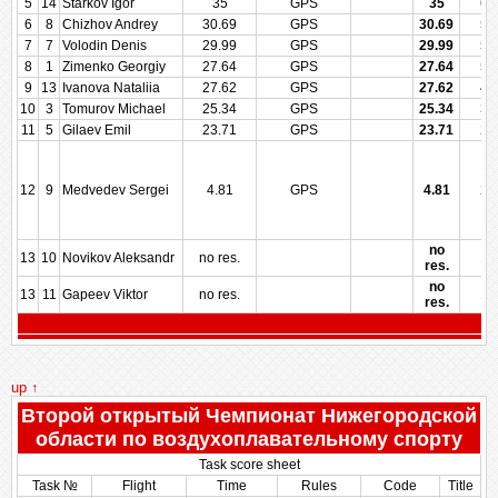
5
14
Starkov Igor
35
GPS
35
63
6
8
Chizhov Andrey
30.69
GPS
30.69
58
7
7
Volodin Denis
29.99
GPS
29.99
57
8
1
Zimenko Georgiy
27.64
GPS
27.64
50
9
13
Ivanova Nataliia
27.62
GPS
27.62
42
10
3
Tomurov Michael
25.34
GPS
25.34
35
11
5
Gilaev Emil
23.71
GPS
23.71
28
12
9
Medvedev Sergei
4.81
GPS
4.81
21
no
13
10
Novikov Aleksandr
no res.
10
res.
no
13
11
Gapeev Viktor
no res.
10
res.
up ↑
Второй открытый Чемпионат Нижегородской
области по воздухоплавательному спорту
Task score sheet
Task №
Flight
Time
Rules
Code
Title