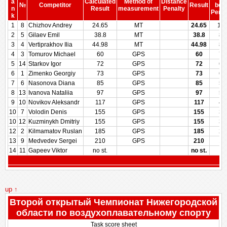
a
Calculated
Method of
Distance
№
Competitor
Result
bef
n
Result
measurement
Penalty
Penal
k
1
8
Chizhov Andrey
24.65
MT
24.65
10
2
5
Gilaev Emil
38.8
MT
38.8
89
3
4
Vertiprakhov Ilia
44.98
MT
44.98
85
4
3
Tomurov Michael
60
GPS
60
74
5
14
Starkov Igor
72
GPS
72
66
6
1
Zimenko Georgiy
73
GPS
73
65
7
6
Nasonova Diana
85
GPS
85
57
8
13
Ivanova Nataliia
97
GPS
97
50
9
10
Novikov Aleksandr
117
GPS
117
42
10
7
Volodin Denis
155
GPS
155
32
10
12
Kuzminykh Dmitriy
155
GPS
155
32
12
2
Kilmamatov Ruslan
185
GPS
185
21
13
9
Medvedev Sergei
210
GPS
210
14
14
11
Gapeev Viktor
no st.
no st.
up ↑
Второй открытый Чемпионат Нижегородской
области по воздухоплавательному спорту
Task score sheet