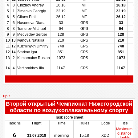
4
8
Chizhov Andrey
16.18
MT
16.18
81
5
1
Zimenko Georgiy
22.19
MT
22.19
72
6
5
Gilaev Emil
26.12
MT
26.12
67
7
6
Nasonova Diana
33
GPS
33
57
8
3
Tomurov Michael
64
GPS
64
50
9
9
Medvedev Sergei
128
GPS
128
42
10
13
Ivanova Nataliia
210
GPS
210
35
11
12
Kuzminykh Dmitriy
748
GPS
748
28
12
14
Starkov Igor
851
GPS
851
21
13
2
Kilmamatov Ruslan
1073
GPS
1073
14
14
4
Vertiprakhov Ilia
1147
GPS
1147
7
up ↑
Второй открытый Чемпионат Нижегородской
области по воздухоплавательному спорту
Task score sheet
Task №
Flight
Time
Rules
Code
Title
Maximum
distance
6
31.07.2018
morning
15.18
XDD
double