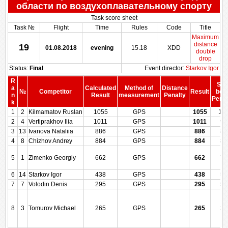
области по воздухоплавательному спорту
Task score sheet
Task №
Flight
Time
Rules
Code
Title
Maximum
distance
19
01.08.2018
evening
15.18
XDD
double
drop
Status:
Final
Event director:
Starkov Igor
R
Sco
a
Calculated
Method of
Distance
№
Competitor
Result
bef
n
Result
measurement
Penalty
Penal
k
1
2
Kilmamatov Ruslan
1055
GPS
1055
10
2
4
Vertiprakhov Ilia
1011
GPS
1011
96
3
13
Ivanova Nataliia
886
GPS
886
88
4
8
Chizhov Andrey
884
GPS
884
88
5
1
Zimenko Georgiy
662
GPS
662
72
6
14
Starkov Igor
438
GPS
438
57
7
7
Volodin Denis
295
GPS
295
50
8
3
Tomurov Michael
265
GPS
265
35