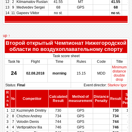
12
2
Kilmamatov Ruslan
41.55
MT
41.55
21
13
9
Medvedev Sergei
68
GPS
68
14
14
11
Gapeev Viktor
no st.
no st.
up ↑
Второй открытый Чемпионат Нижегородской
области по воздухоплавательному спорту
Task score sheet
Task №
Flight
Time
Rules
Code
Title
Minimum
distance
24
02.08.2018
morning
15.15
MDD
double
drop
Status:
Final
Event director:
Starkov Igor
R
Sco
a
Calculated
Method of
Distance
№
Competitor
Result
bef
n
Result
measurement
Penalty
Penal
k
1
12
Kuzminykh Dmitriy
730
GPS
730
10
2
8
Chizhov Andrey
734
GPS
734
95
3
7
Volodin Denis
744
GPS
744
83
4
4
Vertiprakhov Ilia
746
GPS
746
80