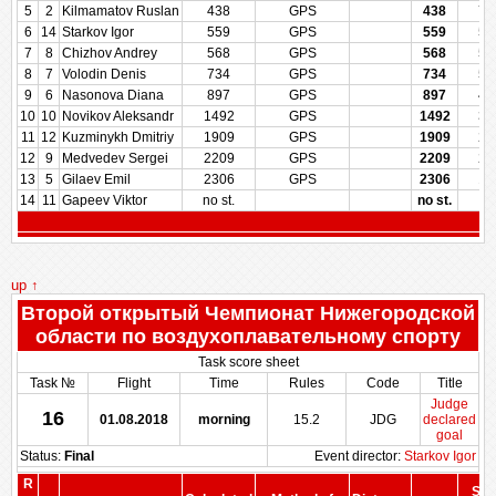
5
2
Kilmamatov Ruslan
438
GPS
438
70
6
14
Starkov Igor
559
GPS
559
58
7
8
Chizhov Andrey
568
GPS
568
57
8
7
Volodin Denis
734
GPS
734
50
9
6
Nasonova Diana
897
GPS
897
42
10
10
Novikov Aleksandr
1492
GPS
1492
35
11
12
Kuzminykh Dmitriy
1909
GPS
1909
28
12
9
Medvedev Sergei
2209
GPS
2209
21
13
5
Gilaev Emil
2306
GPS
2306
14
14
11
Gapeev Viktor
no st.
no st.
up ↑
Второй открытый Чемпионат Нижегородской
области по воздухоплавательному спорту
Task score sheet
Task №
Flight
Time
Rules
Code
Title
Judge
16
01.08.2018
morning
15.2
JDG
declared
goal
Status:
Final
Event director:
Starkov Igor
R
Sco