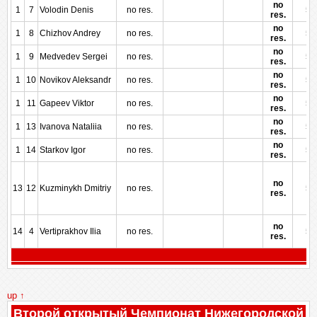
no
1
7
Volodin Denis
no res.
50
res.
no
1
8
Chizhov Andrey
no res.
50
res.
no
1
9
Medvedev Sergei
no res.
50
res.
no
1
10
Novikov Aleksandr
no res.
50
res.
no
1
11
Gapeev Viktor
no res.
50
res.
no
1
13
Ivanova Nataliia
no res.
50
res.
no
1
14
Starkov Igor
no res.
50
res.
no
13
12
Kuzminykh Dmitriy
no res.
50
res.
no
14
4
Vertiprakhov Ilia
no res.
50
res.
up ↑
Второй открытый Чемпионат Нижегородской