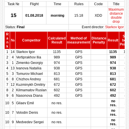
Task №
Flight
Time
Rules
Code
Title
Maximum
distance
15
01.08.2018
morning
15.18
XDD
double
drop
Status:
Final
Event director:
Starkov Igor
R
Sco
a
Calculated
Method of
Distance
№
Competitor
Result
bef
n
Result
measurement
Penalty
Penal
k
1
14
Starkov Igor
1135
GPS
1135
10
2
4
Vertiprakhov Ilia
989
GPS
989
86
3
1
Zimenko Georgiy
974
GPS
974
85
4
13
Ivanova Nataliia
938
GPS
938
81
5
3
Tomurov Michael
813
GPS
813
70
6
8
Chizhov Andrey
681
GPS
681
57
7
12
Kuzminykh Dmitriy
672
GPS
672
57
8
2
Kilmamatov Ruslan
602
GPS
602
50
9
6
Nasonova Diana
492
GPS
492
42
no
10
5
Gilaev Emil
no res.
25
res.
no
10
7
Volodin Denis
no res.
25
res.
no
10
9
Medvedev Sergei
no res.
25
res.