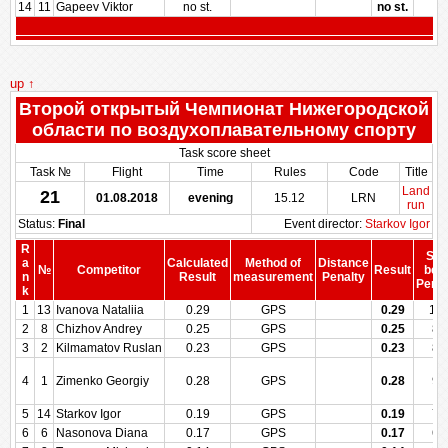
14
11
Gapeev Viktor
no st.
no st.
up ↑
Второй открытый Чемпионат Нижегородской
области по воздухоплавательному спорту
Task score sheet
Task №
Flight
Time
Rules
Code
Title
Land
21
01.08.2018
evening
15.12
LRN
run
Status:
Final
Event director:
Starkov Igor
R
Sco
a
Calculated
Method of
Distance
№
Competitor
Result
bef
n
Result
measurement
Penalty
Penal
k
1
13
Ivanova Nataliia
0.29
GPS
0.29
10
2
8
Chizhov Andrey
0.25
GPS
0.25
88
3
2
Kilmamatov Ruslan
0.23
GPS
0.23
82
4
1
Zimenko Georgiy
0.28
GPS
0.28
97
5
14
Starkov Igor
0.19
GPS
0.19
71
6
6
Nasonova Diana
0.17
GPS
0.17
65