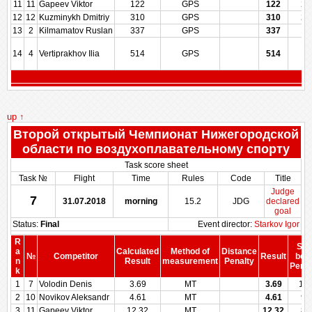
11
11
Gapeev Viktor
122
GPS
122
28
12
12
Kuzminykh Dmitriy
310
GPS
310
21
13
2
Kilmamatov Ruslan
337
GPS
337
14
14
4
Vertiprakhov Ilia
514
GPS
514
7
up ↑
Второй открытый Чемпионат Нижегородской
области по воздухоплавательному спорту
Task score sheet
Task №
Flight
Time
Rules
Code
Title
Judge
7
31.07.2018
morning
15.2
JDG
declared
goal
Status:
Final
Event director:
Starkov Igor
R
Sco
a
Calculated
Method of
Distance
№
Competitor
Result
bef
n
Result
measurement
Penalty
Penal
k
1
7
Volodin Denis
3.69
MT
3.69
10
2
10
Novikov Aleksandr
4.61
MT
4.61
98
3
11
Gapeev Viktor
12.32
MT
12.32
87