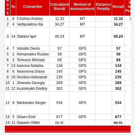
R
Sco
a
Calculated
Method of
Distance
№
Competitor
Result
bef
n
Result
measurement
Penalty
Penal
k
1
8
Chizhov Andrey
11.32
MT
11.32
10
2
4
Vertiprakhov Ilia
34.27
MT
34.27
92
3
14
Starkov Igor
40.24
MT
40.24
89
4
7
Volodin Denis
57
GPS
57
84
5
2
Kilmamatov Ruslan
59
GPS
59
83
6
3
Tomurov Michael
69
GPS
69
79
7
13
Ivanova Nataliia
134
GPS
134
57
8
6
Nasonova Diana
145
GPS
145
50
9
10
Novikov Aleksandr
235
GPS
235
42
10
1
Zimenko Georgiy
269
GPS
269
35
11
12
Kuzminykh Dmitriy
302
GPS
302
28
12
9
Medvedev Sergei
534
GPS
534
21
13
5
Gilaev Emil
677
GPS
677
14
14
11
Gapeev Viktor
no st.
no st.