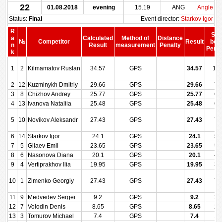
22
01.08.2018
evening
15.19
ANG
Angle
Status:
Final
Event director:
Starkov Igor
R
Sco
a
Calculated
Method of
Distance
№
Competitor
Result
bef
n
Result
measurement
Penalty
Penal
k
1
2
Kilmamatov Ruslan
34.57
GPS
34.57
10
2
12
Kuzminykh Dmitriy
29.66
GPS
29.66
79
3
8
Chizhov Andrey
25.77
GPS
25.77
63
4
13
Ivanova Nataliia
25.48
GPS
25.48
62
5
10
Novikov Aleksandr
27.43
GPS
27.43
70
6
14
Starkov Igor
24.1
GPS
24.1
57
7
5
Gilaev Emil
23.65
GPS
23.65
50
8
6
Nasonova Diana
20.1
GPS
20.1
42
9
4
Vertiprakhov Ilia
19.95
GPS
19.95
35
10
1
Zimenko Georgiy
27.43
GPS
27.43
70
11
9
Medvedev Sergei
9.2
GPS
9.2
28
12
7
Volodin Denis
8.65
GPS
8.65
21
13
3
Tomurov Michael
7.4
GPS
7.4
14