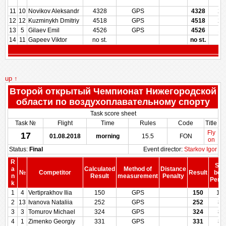
11
10
Novikov Aleksandr
4328
GPS
4328
28
12
12
Kuzminykh Dmitriy
4518
GPS
4518
21
13
5
Gilaev Emil
4526
GPS
4526
14
14
11
Gapeev Viktor
no st.
no st.
up ↑
Второй открытый Чемпионат Нижегородской
области по воздухоплавательному спорту
Task score sheet
Task №
Flight
Time
Rules
Code
Title
Fly
17
01.08.2018
morning
15.5
FON
on
Status:
Final
Event director:
Starkov Igor
R
Sco
a
Calculated
Method of
Distance
№
Competitor
Result
bef
n
Result
measurement
Penalty
Penal
k
1
4
Vertiprakhov Ilia
150
GPS
150
10
2
13
Ivanova Nataliia
252
GPS
252
89
3
3
Tomurov Michael
324
GPS
324
82
4
1
Zimenko Georgiy
331
GPS
331
81