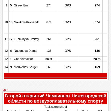
9
5
Gilaev Emil
274
GPS
274
42
10
10
Novikov Aleksandr
674
GPS
674
73
11
12
Kuzminykh Dmitriy
261
GPS
261
28
12
6
Nasonova Diana
136
GPS
136
14
12
11
Gapeev Viktor
no st.
no st.
14
9
Medvedev Sergei
169
GPS
169
21
up ↑
Второй открытый Чемпионат Нижегородской
области по воздухоплавательному спорту
Task score sheet