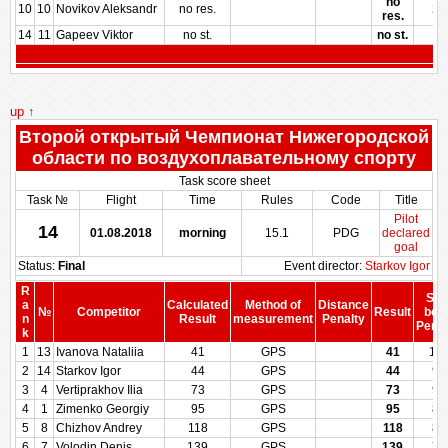
no
10
10
Novikov Aleksandr
no res.
25
res.
14
11
Gapeev Viktor
no st.
no st.
up ↑
Второй открытый Чемпионат Нижегородской
области по воздухоплавательному спорту
Task score sheet
Task №
Flight
Time
Rules
Code
Title
Pilot
14
01.08.2018
morning
15.1
PDG
declared
goal
Status:
Final
Event director:
Starkov Igor
R
Sco
a
Calculated
Method of
Distance
№
Competitor
Result
bef
n
Result
measurement
Penalty
Penal
k
1
13
Ivanova Nataliia
41
GPS
41
10
2
14
Starkov Igor
44
GPS
44
99
3
4
Vertiprakhov Ilia
73
GPS
73
91
4
1
Zimenko Georgiy
95
GPS
95
86
5
8
Chizhov Andrey
118
GPS
118
80
6
7
Volodin Denis
139
GPS
139
75