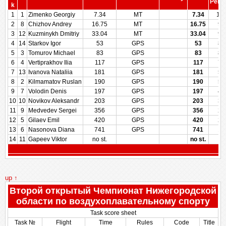
Penal
k
1
1
Zimenko Georgiy
7.34
MT
7.34
10
2
8
Chizhov Andrey
16.75
MT
16.75
97
3
12
Kuzminykh Dmitriy
33.04
MT
33.04
93
4
14
Starkov Igor
53
GPS
53
88
5
3
Tomurov Michael
83
GPS
83
81
6
4
Vertiprakhov Ilia
117
GPS
117
72
7
13
Ivanova Nataliia
181
GPS
181
57
8
2
Kilmamatov Ruslan
190
GPS
190
50
9
7
Volodin Denis
197
GPS
197
42
10
10
Novikov Aleksandr
203
GPS
203
35
11
9
Medvedev Sergei
356
GPS
356
28
12
5
Gilaev Emil
420
GPS
420
21
13
6
Nasonova Diana
741
GPS
741
14
14
11
Gapeev Viktor
no st.
no st.
up ↑
Второй открытый Чемпионат Нижегородской
области по воздухоплавательному спорту
Task score sheet
Task №
Flight
Time
Rules
Code
Title