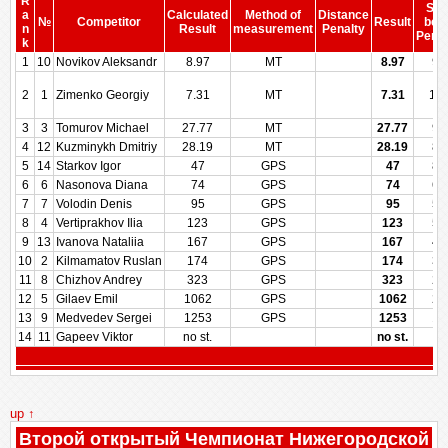
R
Sco
a
Calculated
Method of
Distance
№
Competitor
Result
bef
n
Result
measurement
Penalty
Penal
k
1
10
Novikov Aleksandr
8.97
MT
8.97
99
2
1
Zimenko Georgiy
7.31
MT
7.31
10
3
3
Tomurov Michael
27.77
MT
27.77
90
4
12
Kuzminykh Dmitriy
28.19
MT
28.19
89
5
14
Starkov Igor
47
GPS
47
80
6
6
Nasonova Diana
74
GPS
74
67
7
7
Volodin Denis
95
GPS
95
57
8
4
Vertiprakhov Ilia
123
GPS
123
50
9
13
Ivanova Nataliia
167
GPS
167
42
10
2
Kilmamatov Ruslan
174
GPS
174
35
11
8
Chizhov Andrey
323
GPS
323
28
12
5
Gilaev Emil
1062
GPS
1062
21
13
9
Medvedev Sergei
1253
GPS
1253
14
14
11
Gapeev Viktor
no st.
no st.
up ↑
Второй открытый Чемпионат Нижегородской