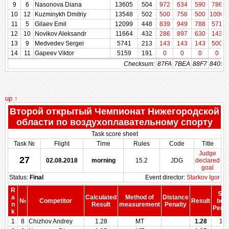
9
9
6
6
Nasonova Diana
Nasonova Diana
13605
13605
504
504
972
634
590
786
10
10
12
12
Kuzminykh Dmitriy
Kuzminykh Dmitriy
13548
13548
502
502
500
756
500
1000
11
11
5
5
Gilaev Emil
Gilaev Emil
12099
12099
448
448
839
949
788
571
12
12
10
10
Novikov Aleksandr
Novikov Aleksandr
11664
11664
432
432
286
897
630
143
13
13
9
9
Medvedev Sergei
Medvedev Sergei
5741
5741
213
213
143
143
143
500
14
14
11
11
Gapeev Viktor
Gapeev Viktor
5159
5159
191
191
0
0
0
0
Checksum:
Checksum:
87FA
7BEA
88F7
8405
up ↑
Второй открытый Чемпионат Нижегородской
области по воздухоплавательному спорту
Task score sheet
Task №
Flight
Time
Rules
Code
Title
Judge
27
02.08.2018
morning
15.2
JDG
declared
goal
Status:
Final
Event director:
Starkov Igor
R
Sco
a
Calculated
Method of
Distance
№
Competitor
Result
bef
n
Result
measurement
Penalty
Penal
k
1
8
Chizhov Andrey
1.28
MT
1.28
10