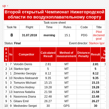
up ↑
Второй открытый Чемпионат Нижегородской
области по воздухоплавательному спорту
Task score sheet
Task №
Flight
Time
Rules
Code
Title
Pilot
8
31.07.2018
morning
15.1
PDG
declared
goal
Status:
Final
Event director:
Starkov Igor
R
Sco
a
Calculated
Method of
Distance
№
Competitor
Result
bef
n
Result
measurement
Penalty
Penal
k
1
7
Volodin Denis
2.81
MT
2.81
10
2
14
Starkov Igor
5
MT
5
95
3
1
Zimenko Georgiy
8.12
MT
8.12
87
4
10
Novikov Aleksandr
9.35
MT
9.35
85
5
3
Tomurov Michael
15.15
MT
15.15
71
6
8
Chizhov Andrey
19.28
MT
19.28
62
7
13
Ivanova Nataliia
21.58
MT
21.58
57
8
6
Nasonova Diana
22.48
MT
22.48
50
9
5
Gilaev Emil
26.27
MT
26.27
42
10
9
Medvedev Sergei
30
GPS
30
35