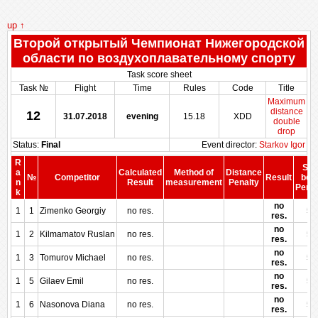
up ↑
Второй открытый Чемпионат Нижегородской
области по воздухоплавательному спорту
Task score sheet
Task №
Flight
Time
Rules
Code
Title
Maximum
distance
12
31.07.2018
evening
15.18
XDD
double
drop
Status:
Final
Event director:
Starkov Igor
R
Sco
a
Calculated
Method of
Distance
№
Competitor
Result
bef
n
Result
measurement
Penalty
Penal
k
no
1
1
Zimenko Georgiy
no res.
50
res.
no
1
2
Kilmamatov Ruslan
no res.
50
res.
no
1
3
Tomurov Michael
no res.
50
res.
no
1
5
Gilaev Emil
no res.
50
res.
no
1
6
Nasonova Diana
no res.
50
res.