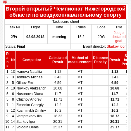
up ↑
Второй открытый Чемпионат Нижегородской
области по воздухоплавательному спорту
Task score sheet
Task №
Flight
Time
Rules
Code
Title
Judge
25
02.08.2018
morning
15.2
JDG
declared
goal
Status:
Final
Event director:
Starkov Igor
R
Sco
a
Calculated
Method of
Distance
№
Competitor
Result
bef
n
Result
measurement
Penalty
Penal
k
1
13
Ivanova Nataliia
1.12
MT
1.12
10
2
3
Tomurov Michael
3.43
MT
3.43
91
3
5
Gilaev Emil
6.59
MT
6.59
78
4
10
Novikov Aleksandr
10.68
MT
10.68
63
5
6
Nasonova Diana
11.7
MT
11.7
59
5
8
Chizhov Andrey
11.71
MT
11.71
59
7
1
Zimenko Georgiy
12.2
MT
12.2
57
8
12
Kuzminykh Dmitriy
16.2
MT
16.2
50
9
4
Vertiprakhov Ilia
18.32
MT
18.32
42
10
14
Starkov Igor
20.31
MT
20.31
35
11
7
Volodin Denis
25.37
MT
25.37
28