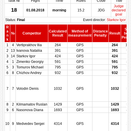
Task №
Flight
Time
Rules
Code
Title
Judge
18
01.08.2018
morning
15.2
JDG
declared
goal
Status:
Final
Event director:
Starkov Igor
R
Sco
a
Calculated
Method of
Distance
№
Competitor
Result
bef
n
Result
measurement
Penalty
Penal
k
1
4
Vertiprakhov Ilia
264
GPS
264
10
2
13
Ivanova Nataliia
391
GPS
391
92
3
14
Starkov Igor
424
GPS
424
91
4
1
Zimenko Georgiy
591
GPS
591
81
5
3
Tomurov Michael
795
GPS
795
70
6
8
Chizhov Andrey
932
GPS
932
62
7
7
Volodin Denis
1032
GPS
1032
57
8
2
Kilmamatov Ruslan
1429
GPS
1429
50
9
6
Nasonova Diana
1693
GPS
1693
42
10
9
Medvedev Sergei
4314
GPS
4314
35