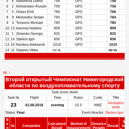
5
6
Nasonova Diana
748
GPS
748
78
6
2
Kilmamatov Ruslan
756
GPS
756
69
7
5
Gilaev Emil
766
GPS
766
57
8
9
Medvedev Sergei
784
GPS
784
50
9
3
Tomurov Michael
785
GPS
785
42
10
13
Ivanova Nataliia
809
GPS
809
35
11
1
Zimenko Georgiy
825
GPS
825
28
12
14
Starkov Igor
856
GPS
856
21
13
10
Novikov Aleksandr
1010
GPS
1010
14
14
11
Gapeev Viktor
no st.
no st.
up ↑
Второй открытый Чемпионат Нижегородской
области по воздухоплавательному спорту
Task score sheet
Task №
Flight
Time
Rules
Code
Title
Hesitation
23
01.08.2018
evening
15.3
HWZ
waltz
Status:
Final
Event director:
Starkov Igor
R
Sco
a
Calculated
Method of
Distance
№
Competitor
Result
bef
n
Result
measurement
Penalty