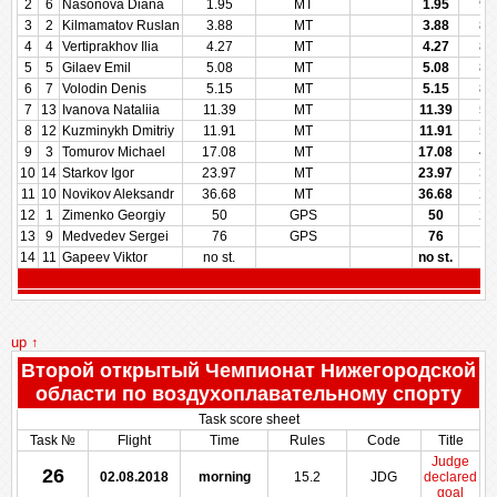
2
6
Nasonova Diana
1.95
MT
1.95
97
3
2
Kilmamatov Ruslan
3.88
MT
3.88
89
4
4
Vertiprakhov Ilia
4.27
MT
4.27
87
5
5
Gilaev Emil
5.08
MT
5.08
83
6
7
Volodin Denis
5.15
MT
5.15
83
7
13
Ivanova Nataliia
11.39
MT
11.39
57
8
12
Kuzminykh Dmitriy
11.91
MT
11.91
50
9
3
Tomurov Michael
17.08
MT
17.08
42
10
14
Starkov Igor
23.97
MT
23.97
35
11
10
Novikov Aleksandr
36.68
MT
36.68
28
12
1
Zimenko Georgiy
50
GPS
50
21
13
9
Medvedev Sergei
76
GPS
76
14
14
11
Gapeev Viktor
no st.
no st.
up ↑
Второй открытый Чемпионат Нижегородской
области по воздухоплавательному спорту
Task score sheet
Task №
Flight
Time
Rules
Code
Title
Judge
26
02.08.2018
morning
15.2
JDG
declared
goal