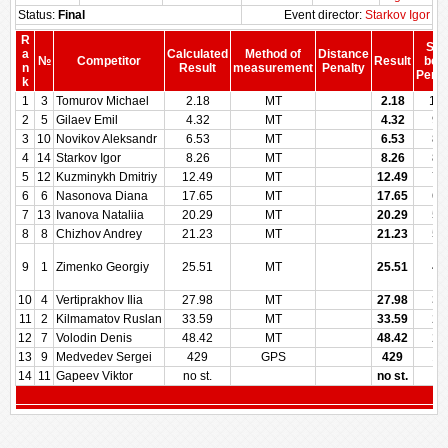
Status:
Final
Event director:
Starkov Igor
R
Sco
a
Calculated
Method of
Distance
№
Competitor
Result
bef
n
Result
measurement
Penalty
Penal
k
1
3
Tomurov Michael
2.18
MT
2.18
10
2
5
Gilaev Emil
4.32
MT
4.32
94
3
10
Novikov Aleksandr
6.53
MT
6.53
89
4
14
Starkov Igor
8.26
MT
8.26
85
5
12
Kuzminykh Dmitriy
12.49
MT
12.49
75
6
6
Nasonova Diana
17.65
MT
17.65
63
7
13
Ivanova Nataliia
20.29
MT
20.29
57
8
8
Chizhov Andrey
21.23
MT
21.23
50
9
1
Zimenko Georgiy
25.51
MT
25.51
42
10
4
Vertiprakhov Ilia
27.98
MT
27.98
35
11
2
Kilmamatov Ruslan
33.59
MT
33.59
28
12
7
Volodin Denis
48.42
MT
48.42
21
13
9
Medvedev Sergei
429
GPS
429
14
14
11
Gapeev Viktor
no st.
no st.