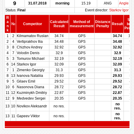
9
31.07.2018
morning
15.19
ANG
Angle
Status:
Final
Event director:
Starkov Igor
R
Sco
a
Calculated
Method of
Distance
№
Competitor
Result
bef
n
Result
measurement
Penalty
Penal
k
1
2
Kilmamatov Ruslan
34.74
GPS
34.74
10
2
4
Vertiprakhov Ilia
34.48
GPS
34.48
96
3
8
Chizhov Andrey
32.92
GPS
32.92
77
4
7
Volodin Denis
32.9
GPS
32.9
77
5
3
Tomurov Michael
32.19
GPS
32.19
68
6
14
Starkov Igor
32.09
GPS
32.09
67
7
1
Zimenko Georgiy
31.3
GPS
31.3
57
8
13
Ivanova Nataliia
29.93
GPS
29.93
50
9
5
Gilaev Emil
29.52
GPS
29.52
42
10
6
Nasonova Diana
28.72
GPS
28.72
35
11
12
Kuzminykh Dmitriy
22.87
GPS
22.87
28
12
9
Medvedev Sergei
20.35
GPS
20.35
21
no
13
10
Novikov Aleksandr
no res.
10
res.
no
13
11
Gapeev Viktor
no res.
10
res.