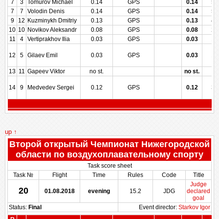
7
3
Tomurov Michael
0.14
GPS
0.14
57
7
7
Volodin Denis
0.14
GPS
0.14
57
9
12
Kuzminykh Dmitriy
0.13
GPS
0.13
42
10
10
Novikov Aleksandr
0.08
GPS
0.08
28
11
4
Vertiprakhov Ilia
0.03
GPS
0.03
17
12
5
Gilaev Emil
0.03
GPS
0.03
17
13
11
Gapeev Viktor
no st.
no st.
14
9
Medvedev Sergei
0.12
GPS
0.12
35
up ↑
Второй открытый Чемпионат Нижегородской
области по воздухоплавательному спорту
Task score sheet
Task №
Flight
Time
Rules
Code
Title
Judge
20
01.08.2018
evening
15.2
JDG
declared
goal
Status:
Final
Event director:
Starkov Igor