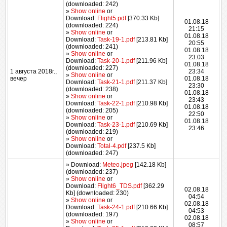
(downloaded: 242)
»
Show online
or
Download:
Flight5.pdf
[370.33 Kb]
01.08.18
(downloaded: 224)
21:15
»
Show online
or
01.08.18
Download:
Task-19-1.pdf
[213.81 Kb]
20:55
(downloaded: 241)
01.08.18
»
Show online
or
23:03
Download:
Task-20-1.pdf
[211.96 Kb]
01.08.18
(downloaded: 227)
1 августа 2018г.,
23:34
»
Show online
or
вечер
01.08.18
Download:
Task-21-1.pdf
[211.37 Kb]
23:30
(downloaded: 238)
01.08.18
»
Show online
or
23:43
Download:
Task-22-1.pdf
[210.98 Kb]
01.08.18
(downloaded: 205)
22:50
»
Show online
or
01.08.18
Download:
Task-23-1.pdf
[210.69 Kb]
23:46
(downloaded: 219)
»
Show online
or
Download:
Total-4.pdf
[237.5 Kb]
(downloaded: 247)
» Download:
Meteo.jpeg
[142.18 Kb]
(downloaded: 237)
»
Show online
or
Download:
Flight6_TDS.pdf
[362.29
02.08.18
Kb] (downloaded: 230)
04:54
»
Show online
or
02.08.18
Download:
Task-24-1.pdf
[210.66 Kb]
04:53
(downloaded: 197)
02.08.18
»
Show online
or
08:57