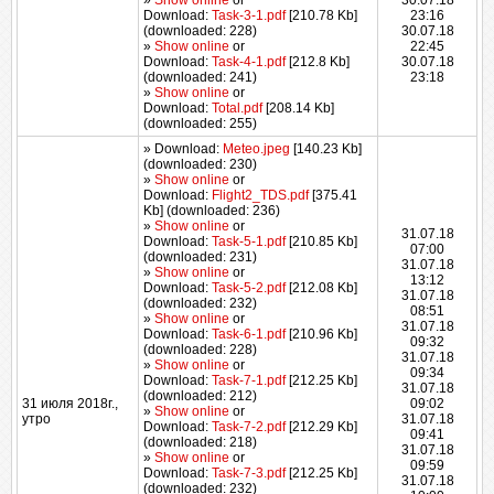
»
Show online
or
30.07.18
Download:
Task-3-1.pdf
[210.78 Kb]
23:16
(downloaded: 228)
30.07.18
»
Show online
or
22:45
Download:
Task-4-1.pdf
[212.8 Kb]
30.07.18
(downloaded: 241)
23:18
»
Show online
or
Download:
Total.pdf
[208.14 Kb]
(downloaded: 255)
» Download:
Meteo.jpeg
[140.23 Kb]
(downloaded: 230)
»
Show online
or
Download:
Flight2_TDS.pdf
[375.41
Kb] (downloaded: 236)
»
Show online
or
31.07.18
Download:
Task-5-1.pdf
[210.85 Kb]
07:00
(downloaded: 231)
31.07.18
»
Show online
or
13:12
Download:
Task-5-2.pdf
[212.08 Kb]
31.07.18
(downloaded: 232)
08:51
»
Show online
or
31.07.18
Download:
Task-6-1.pdf
[210.96 Kb]
09:32
(downloaded: 228)
31.07.18
»
Show online
or
09:34
Download:
Task-7-1.pdf
[212.25 Kb]
31.07.18
(downloaded: 212)
31 июля 2018г.,
09:02
»
Show online
or
утро
31.07.18
Download:
Task-7-2.pdf
[212.29 Kb]
09:41
(downloaded: 218)
31.07.18
»
Show online
or
09:59
Download:
Task-7-3.pdf
[212.25 Kb]
31.07.18
(downloaded: 232)