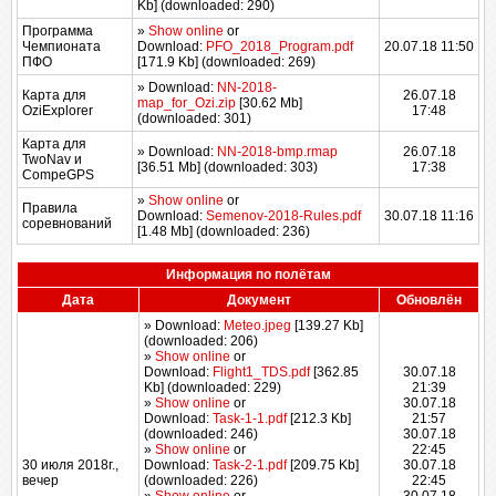
Kb] (downloaded: 290)
Программа
»
Show online
or
Чемпионата
Download:
PFO_2018_Program.pdf
20.07.18 11:50
ПФО
[171.9 Kb] (downloaded: 269)
» Download:
NN-2018-
Карта для
26.07.18
map_for_Ozi.zip
[30.62 Mb]
OziExplorer
17:48
(downloaded: 301)
Карта для
» Download:
NN-2018-bmp.rmap
26.07.18
TwoNav и
[36.51 Mb] (downloaded: 303)
17:38
CompeGPS
»
Show online
or
Правила
Download:
Semenov-2018-Rules.pdf
30.07.18 11:16
соревнований
[1.48 Mb] (downloaded: 236)
Информация по полётам
Дата
Документ
Обновлён
» Download:
Meteo.jpeg
[139.27 Kb]
(downloaded: 206)
»
Show online
or
Download:
Flight1_TDS.pdf
[362.85
30.07.18
Kb] (downloaded: 229)
21:39
»
Show online
or
30.07.18
Download:
Task-1-1.pdf
[212.3 Kb]
21:57
(downloaded: 246)
30.07.18
»
Show online
or
22:45
30 июля 2018г.,
Download:
Task-2-1.pdf
[209.75 Kb]
30.07.18
вечер
(downloaded: 226)
22:45