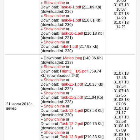
10:00
»
Show online
or
31.07.18
Download:
Task-8-1.pdf
[211.89 Kb]
10:07
(downloaded: 236)
31.07.18
»
Show online
or
14:20
Download:
Task-9-1.pdf
[210.61 Kb]
31.07.18
(downloaded: 230)
14:21
»
Show online
or
Download:
Task-10-1.pdf
[210.18 Kb]
(downloaded: 221)
»
Show online
or
Download:
Total-1.pdf
[217.93 Kb]
(downloaded: 230)
» Download:
Meteo.jpeg
[140.36 Kb]
(downloaded: 233)
»
Show online
or
Download:
Flight3_TDS.pdf
[359.74
31.07.18
Kb] (downloaded: 240)
18:45
»
Show online
or
31.07.18
Download:
Task-11-1.pdf
[210.33 Kb]
18:54
(downloaded: 222)
31.07.18
»
Show online
or
22:55
Download:
Task-11-2.pdf
[211.04 Kb]
01.08.18
(downloaded: 228)
31 июля 2018г.,
07:06
»
Show online
or
вечер
31.07.18
Download:
Task-12-1.pdf
[208.53 Kb]
21:17
(downloaded: 230)
31.07.18
»
Show online
or
22:58
Download:
Task-12-2.pdf
[209.75 Kb]
01.08.18
(downloaded: 213)
07:09
»
Show online
or
01.08.18
Download:
Task-12-3.pdf
[210.33 Kb]
07:10