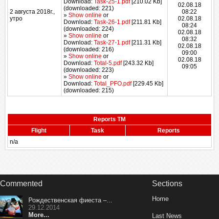
Download:
Task-25-1.pdf
[210.02 Kb]
02.08.18
(downloaded: 221)
2 августа 2018г.,
08:22
»
Show online
or
утро
02.08.18
Download:
Task-26-1.pdf
[211.81 Kb]
08:24
(downloaded: 224)
02.08.18
»
Show online
or
08:32
Download:
Task-27-1.pdf
[211.31 Kb]
02.08.18
(downloaded: 216)
09:00
»
Show online
or
02.08.18
Download:
Total-5.pdf
[243.32 Kb]
09:05
(downloaded: 223)
»
Show online
or
Download:
Total_PFO.pdf
[229.45 Kb]
(downloaded: 215)
Reports TM
Flight
Task
Reports
n/a
Commented
Sections
Home
Рождественская фиеста –...
29.12.2014
More...
Last News