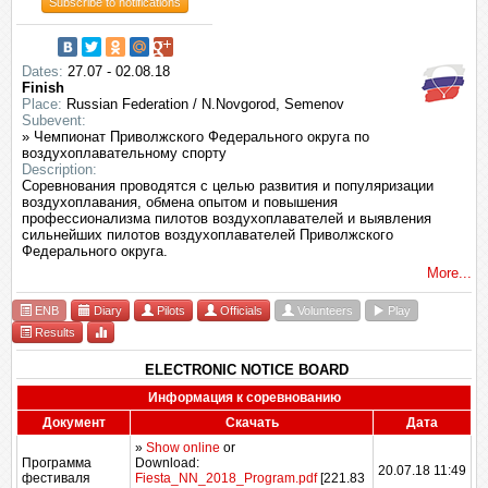
Subscribe to notifications
Dates:
27.07 - 02.08.18
Finish
Place:
Russian Federation / N.Novgorod, Semenov
Subevent:
» Чемпионат Приволжского Федерального округа по
воздухоплавательному спорту
Description:
Соревнования проводятся с целью развития и популяризации
воздухоплавания, обмена опытом и повышения
профессионализма пилотов воздухоплавателей и выявления
сильнейших пилотов воздухоплавателей Приволжского
Федерального округа.
More...
ENB
Diary
Pilots
Officials
Volunteers
Play
Results
ELECTRONIC NOTICE BOARD
Информация к соревнованию
Документ
Скачать
Дата
»
Show online
or
Программа
Download:
20.07.18 11:49
фестиваля
Fiesta_NN_2018_Program.pdf
[221.83