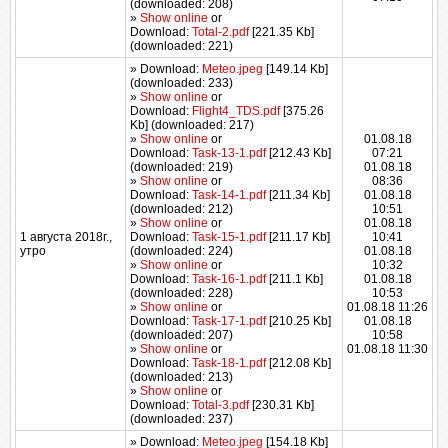
(downloaded: 208)
»
Show online
or
Download:
Total-2.pdf
[221.35 Kb]
(downloaded: 221)
» Download:
Meteo.jpeg
[149.14 Kb]
(downloaded: 233)
»
Show online
or
Download:
Flight4_TDS.pdf
[375.26
Kb] (downloaded: 217)
»
Show online
or
01.08.18
Download:
Task-13-1.pdf
[212.43 Kb]
07:21
(downloaded: 219)
01.08.18
»
Show online
or
08:36
Download:
Task-14-1.pdf
[211.34 Kb]
01.08.18
(downloaded: 212)
10:51
»
Show online
or
01.08.18
1 августа 2018г.,
Download:
Task-15-1.pdf
[211.17 Kb]
10:41
утро
(downloaded: 224)
01.08.18
»
Show online
or
10:32
Download:
Task-16-1.pdf
[211.1 Kb]
01.08.18
(downloaded: 228)
10:53
»
Show online
or
01.08.18 11:26
Download:
Task-17-1.pdf
[210.25 Kb]
01.08.18
(downloaded: 207)
10:58
»
Show online
or
01.08.18 11:30
Download:
Task-18-1.pdf
[212.08 Kb]
(downloaded: 213)
»
Show online
or
Download:
Total-3.pdf
[230.31 Kb]
(downloaded: 237)
» Download:
Meteo.jpeg
[154.18 Kb]