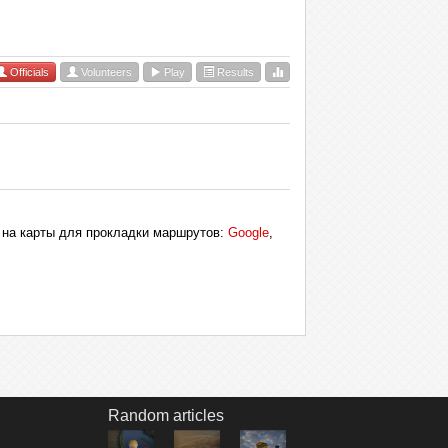
Officials
Volunteers
Play
Results
ки на карты для прокладки маршрутов:
Google
,
Random articles