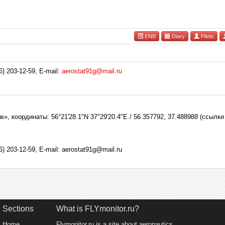
ENB
Diary
Pilots
) 203-12-59, E-mail:
aerostat91g@mail.ru
», координаты: 56°21'28.1"N 37°29'20.4"E / 56.357792, 37.488988 (ссыл
) 203-12-59, E-mail: aerostat91g@mail.ru
Sections
What is FLYmonitor.ru?
Home
Flymonitor.ru is a site about aeronautics,