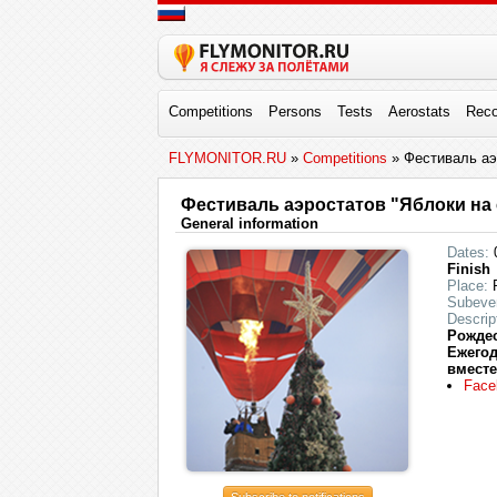
Competitions
Persons
Tests
Aerostats
Reco
FLYMONITOR.RU
»
Competitions
» Фестиваль аэ
Фестиваль аэростатов "Яблоки на 
General information
Dates:
0
Finish
Place:
R
Subeve
Descrip
Рождес
Ежегод
вместе
Face