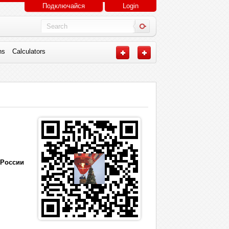
Подключайся
Login
ns
Calculators
 России