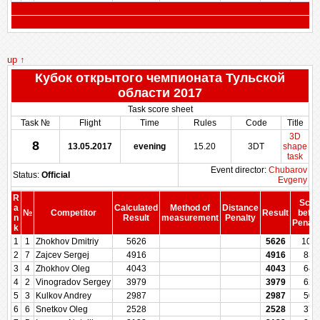
up ↑
Кубок открытого чемпионата Тульской
области 2017
Task score sheet
Task №
Flight
Time
Rules
Code
Title
3D
8
13.05.2017
evening
15.20
3DT
shape
task
Event director:
Chubarov
Status:
Official
Evgeny
R
Scor
a
Calculated
Method of
Distance
№
Competitor
Result
befor
n
Result
measurement
Penalty
Penalt
k
1
1
Zhokhov Dmitriy
5626
5626
100
2
7
Zajcev Sergej
4916
4916
838
3
4
Zhokhov Oleg
4043
4043
640
4
2
Vinogradov Sergey
3979
3979
625
5
3
Kulkov Andrey
2987
2987
500
6
6
Snetkov Oleg
2528
2528
375