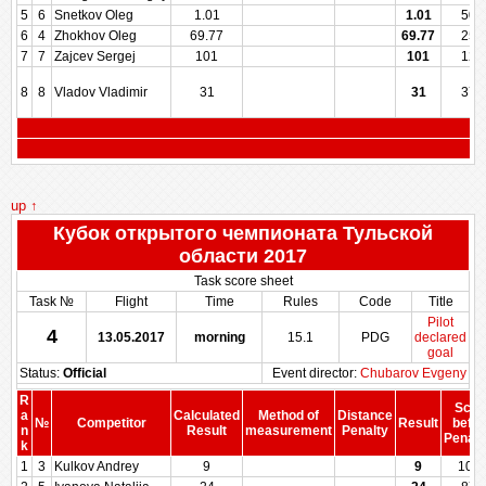
5
6
Snetkov Oleg
1.01
1.01
500
6
4
Zhokhov Oleg
69.77
69.77
250
7
7
Zajcev Sergej
101
101
125
8
8
Vladov Vladimir
31
31
375
up ↑
Кубок открытого чемпионата Тульской
области 2017
Task score sheet
Task №
Flight
Time
Rules
Code
Title
Pilot
4
13.05.2017
morning
15.1
PDG
declared
goal
Status:
Official
Event director:
Chubarov Evgeny
R
Scor
a
Calculated
Method of
Distance
№
Competitor
Result
befor
n
Result
measurement
Penalty
Penalt
k
1
3
Kulkov Andrey
9
9
100