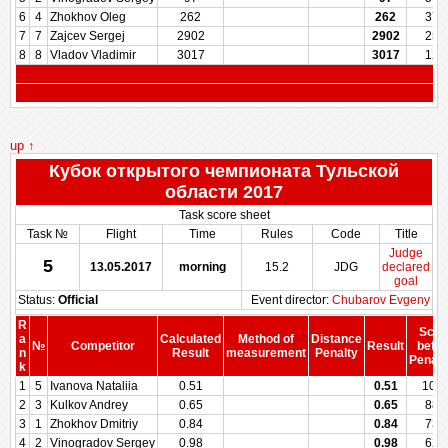
6
4
Zhokhov Oleg
262
262
375
7
7
Zajcev Sergej
2902
2902
250
8
8
Vladov Vladimir
3017
3017
125
up ↑
Кубок открытого чемпионата Тульской
области 2017
Task score sheet
Task №
Flight
Time
Rules
Code
Title
Judge
5
13.05.2017
morning
15.2
JDG
declared
goal
Status:
Official
Event director:
Chubarov Evgeny
R
Scor
a
Calculated
Method of
Distance
№
Competitor
Result
befor
n
Result
measurement
Penalty
Penalt
k
1
5
Ivanova Nataliia
0.51
0.51
100
2
3
Kulkov Andrey
0.65
0.65
888
3
1
Zhokhov Dmitriy
0.84
0.84
737
4
2
Vinogradov Sergey
0.98
0.98
625