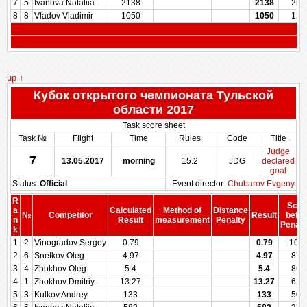
7
5
Ivanova Nataliia
2138
2138
250
8
8
Vladov Vladimir
1050
1050
125
up ↑
Кубок открытого чемпионата Тульской
области 2017
Task score sheet
Task №
Flight
Time
Rules
Code
Title
Judge
7
13.05.2017
morning
15.2
JDG
declared
goal
Status:
Official
Event director:
Chubarov Evgeny
R
Scor
a
Calculated
Method of
Distance
№
Competitor
Result
befor
n
Result
measurement
Penalty
Penalt
k
1
2
Vinogradov Sergey
0.79
0.79
100
2
6
Snetkov Oleg
4.97
4.97
874
3
4
Zhokhov Oleg
5.4
5.4
861
4
1
Zhokhov Dmitriy
13.27
13.27
625
5
3
Kulkov Andrey
133
133
500