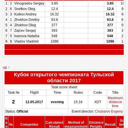
1
2
Vinogradov Sergey
3.85
3.85
100
2
6
Snetkov Oleg
12.4
12.4
964
3
3
Kulkov Andrey
16.32
16.32
948
4
1
Zhokhov Dmitriy
93.6
93.6
625
5
4
Zhokhov Oleg
377
377
500
6
7
Zajcev Sergej
393
393
375
7
5
Ivanova Nataliia
548
548
250
8
8
Vladov Vladimir
1096
1096
125
up ↑
Кубок открытого чемпионата Тульской
области 2017
Task score sheet
Task №
Flight
Time
Rules
Code
Title
Maximum
2
12.05.2017
evening
15.16
XDT
distance
time
Status:
Official
Event director:
Chubarov Evgeny
R
Scor
a
Calculated
Method of
Distance
№
Competitor
Result
befor
n
Result
measurement
Penalty