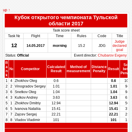
up ↑
Кубок открытого чемпионата Тульской
области 2017
Task score sheet
Task №
Flight
Time
Rules
Code
Title
Judge
12
14.05.2017
morning
15.2
JDG
declared
goal
Status:
Official
Event director:
Chubarov Evgeny
R
Scor
a
Calculated
Method of
Distance
№
Competitor
Result
befor
n
Result
measurement
Penalty
Penalt
k
1
4
Zhokhov Oleg
0.6
0.6
100
2
2
Vinogradov Sergey
1.01
1.01
949
3
6
Snetkov Oleg
1.04
1.04
946
4
3
Kulkov Andrey
3.63
3.63
625
5
1
Zhokhov Dmitriy
12.94
12.94
500
6
5
Ivanova Nataliia
15.41
15.41
375
7
7
Zajcev Sergej
22.21
22.21
250
8
8
Vladov Vladimir
101
101
125