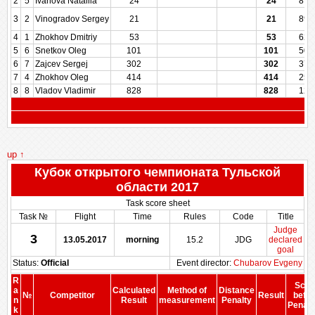
2
5
Ivanova Nataliia
24
24
872
3
2
Vinogradov Sergey
21
21
898
4
1
Zhokhov Dmitriy
53
53
625
5
6
Snetkov Oleg
101
101
500
6
7
Zajcev Sergej
302
302
375
7
4
Zhokhov Oleg
414
414
250
8
8
Vladov Vladimir
828
828
125
up ↑
Кубок открытого чемпионата Тульской
области 2017
Task score sheet
Task №
Flight
Time
Rules
Code
Title
Judge
3
13.05.2017
morning
15.2
JDG
declared
goal
Status:
Official
Event director:
Chubarov Evgeny
R
Scor
a
Calculated
Method of
Distance
№
Competitor
Result
befor
n
Result
measurement
Penalty
Penalt
k