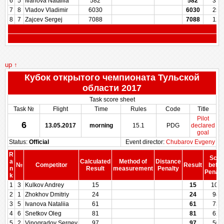
6
5
Ivanova Nataliia
582
582
375
7
8
Vladov Vladimir
6030
6030
250
8
7
Zajcev Sergej
7088
7088
125
up ↑
Кубок открытого чемпионата Тульской
области 2017
Task score sheet
Task №
Flight
Time
Rules
Code
Title
Pilot
6
13.05.2017
morning
15.1
PDG
declared
goal
Status:
Official
Event director:
Chubarov Evgeny
R
Scor
a
Calculated
Method of
Distance
№
Competitor
Result
befor
n
Result
measurement
Penalty
Penalt
k
1
3
Kulkov Andrey
15
15
100
2
1
Zhokhov Dmitriy
24
24
949
3
5
Ivanova Nataliia
61
61
739
4
6
Snetkov Oleg
81
81
625
5
2
Vinogradov Sergey
97
97
500