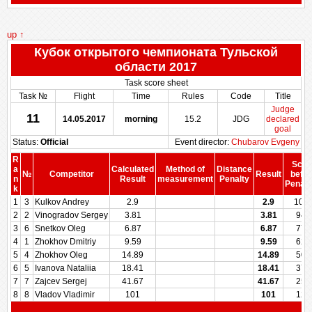
up ↑
Кубок открытого чемпионата Тульской
области 2017
Task score sheet
Task №
Flight
Time
Rules
Code
Title
Judge
11
14.05.2017
morning
15.2
JDG
declared
goal
Status:
Official
Event director:
Chubarov Evgeny
R
Scor
a
Calculated
Method of
Distance
№
Competitor
Result
befor
n
Result
measurement
Penalty
Penalt
k
1
3
Kulkov Andrey
2.9
2.9
100
2
2
Vinogradov Sergey
3.81
3.81
949
3
6
Snetkov Oleg
6.87
6.87
777
4
1
Zhokhov Dmitriy
9.59
9.59
625
5
4
Zhokhov Oleg
14.89
14.89
500
6
5
Ivanova Nataliia
18.41
18.41
375
7
7
Zajcev Sergej
41.67
41.67
250
8
8
Vladov Vladimir
101
101
125