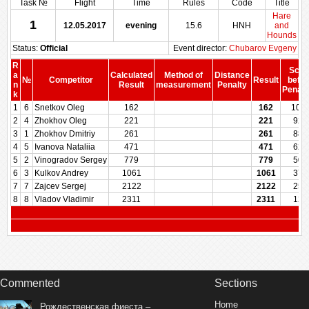
Task №
Flight
Time
Rules
Code
Title
Hare
1
12.05.2017
evening
15.6
HNH
and
Hounds
Status:
Official
Event director:
Chubarov Evgeny
R
Scor
a
Calculated
Method of
Distance
№
Competitor
Result
befor
n
Result
measurement
Penalty
Penalt
k
1
6
Snetkov Oleg
162
162
100
2
4
Zhokhov Oleg
221
221
928
3
1
Zhokhov Dmitriy
261
261
880
4
5
Ivanova Nataliia
471
471
625
5
2
Vinogradov Sergey
779
779
500
6
3
Kulkov Andrey
1061
1061
375
7
7
Zajcev Sergej
2122
2122
250
8
8
Vladov Vladimir
2311
2311
125
Commented
Sections
Home
Рождественская фиеста –...