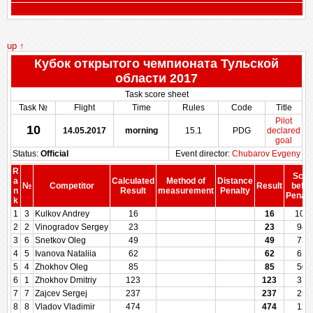
up ↑
Кубок открытого чемпионата Тульской
области 2017
Task score sheet
Task №
Flight
Time
Rules
Code
Title
Pilot
10
14.05.2017
morning
15.1
PDG
declared
goal
Status:
Official
Event director:
Chubarov Evgeny
R
Scor
a
Calculated
Method of
Distance
№
Competitor
Result
befor
n
Result
measurement
Penalty
Penalt
k
1
3
Kulkov Andrey
16
16
100
2
2
Vinogradov Sergey
23
23
943
3
6
Snetkov Oleg
49
49
731
4
5
Ivanova Nataliia
62
62
625
5
4
Zhokhov Oleg
85
85
500
6
1
Zhokhov Dmitriy
123
123
375
7
7
Zajcev Sergej
237
237
250
8
8
Vladov Vladimir
474
474
125