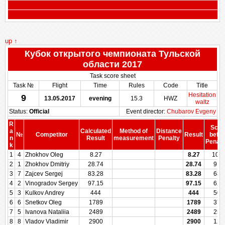
up ↑
Кубок открытого чемпионата Тульской
области 2017
Task score sheet
Task №
Flight
Time
Rules
Code
Title
Hesitation
9
13.05.2017
evening
15.3
HWZ
waltz
Status:
Official
Event director:
Chubarov Evgeny
R
Scor
a
Calculated
Method of
Distance
№
Competitor
Result
befor
n
Result
measurement
Penalty
Penalt
k
1
4
Zhokhov Oleg
8.27
8.27
100
2
1
Zhokhov Dmitriy
28.74
28.74
914
3
7
Zajcev Sergej
83.28
83.28
684
4
2
Vinogradov Sergey
97.15
97.15
625
5
3
Kulkov Andrey
444
444
500
6
6
Snetkov Oleg
1789
1789
375
7
5
Ivanova Nataliia
2489
2489
250
8
8
Vladov Vladimir
2900
2900
125