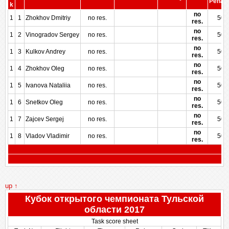
Penalt
k
no
1
1
Zhokhov Dmitriy
no res.
500
res.
no
1
2
Vinogradov Sergey
no res.
500
res.
no
1
3
Kulkov Andrey
no res.
500
res.
no
1
4
Zhokhov Oleg
no res.
500
res.
no
1
5
Ivanova Nataliia
no res.
500
res.
no
1
6
Snetkov Oleg
no res.
500
res.
no
1
7
Zajcev Sergej
no res.
500
res.
no
1
8
Vladov Vladimir
no res.
500
res.
up ↑
Кубок открытого чемпионата Тульской
области 2017
Task score sheet