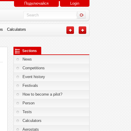
Подключайся
Login
ns
Calculators
Sections
News
Competitions
Event history
Festivals
How to become a pilot?
Person
Tests
Calculators
Aerostats