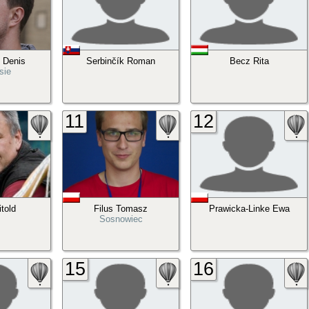
 Denis
Serbinčík Roman
Becz Rita
sie
11
12
itold
Filus Tomasz
Prawicka-Linke Ewa
Sosnowiec
15
16