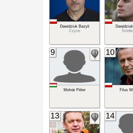
Dawidziuk Bazyli
Dawidziuk
Czyze
Śródle
9
10
Molnár Péter
Filus W
13
14