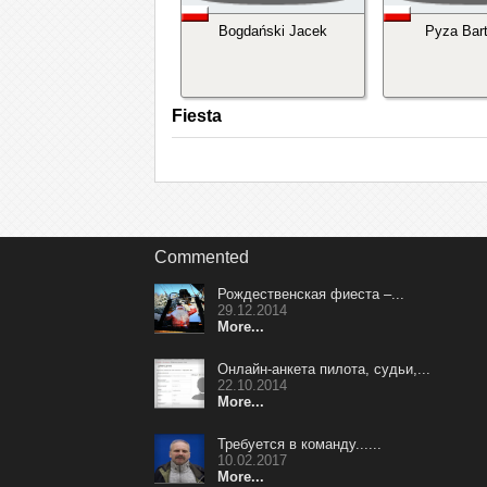
Bogdański Jacek
Pyza Bart
Fiesta
Commented
Рождественская фиеста –...
29.12.2014
More...
Онлайн-анкета пилота, судьи,...
22.10.2014
More...
Требуется в команду......
10.02.2017
More...