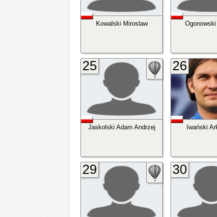
Kowalski Miroslaw
Ogonowski 
25
26
Jaskolski Adam Andrzej
Iwański Ar
29
30