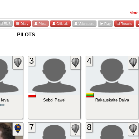
More.
ENB
Diary
Pilots
Officials
Volunteers
Play
Results
PILOTS
3
4
 Ieva
Sobol Pawel
Rakauskaite Daiva
нюс
7
8