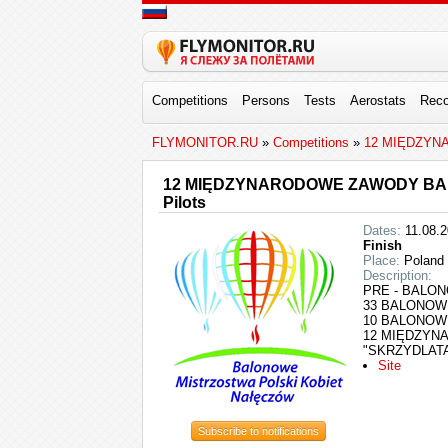
Competitions
Persons
Tests
Aerostats
Reco
FLYMONITOR.RU
»
Competitions
»
12 MIĘDZY
12 MIĘDZYNARODOWE ZAWODY B
Pilots
Dates:
11.08.2
Finish
Place:
Poland 
Description:
PRE - BALO
33 BALONOW
10 BALONOW
12 MIĘDZYN
"SKRZYDLAT
Site
Subscribe to notifications