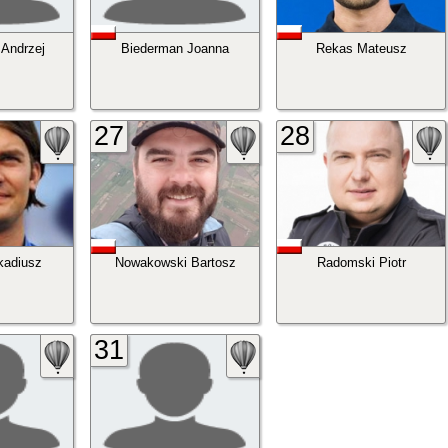
Andrzej
Biederman Joanna
Rekas Mateusz
27
28
kadiusz
Nowakowski Bartosz
Radomski Piotr
31