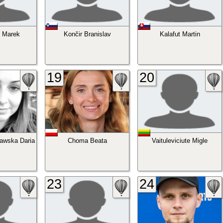
i Marek
Končir Branislav
Kalafut Martin
19
20
awska Daria
Choma Beata
Vaituleviciute Migle
23
24