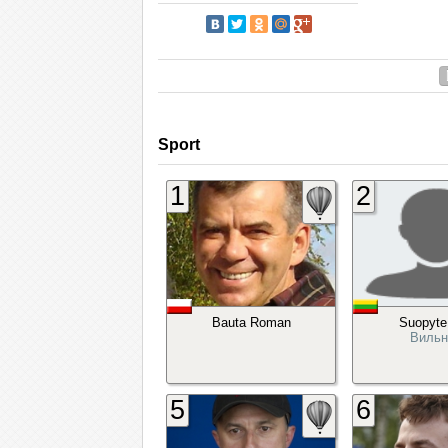
Sport
1
2
Bauta Roman
Suopyte
Виль
5
6