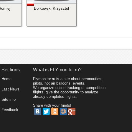
łomiej
Borkowski Krzysztof
Sections
What is FLYmonitor.ru?
Home
Flymonitor.ru is a site about aeronautics,
pilots, hot air balloons, events.
We organize online tracking of competition
Last News
flights, give the opportunity to analyze
already completed flights.
Site info
Share with your frinds!
Feedback