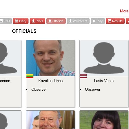
More.
ENB
Diary
Pilots
Officials
Volunteers
Play
Results
OFFICIALS
urence
Kavolius Linas
Lasis Vents
Observer
Observer