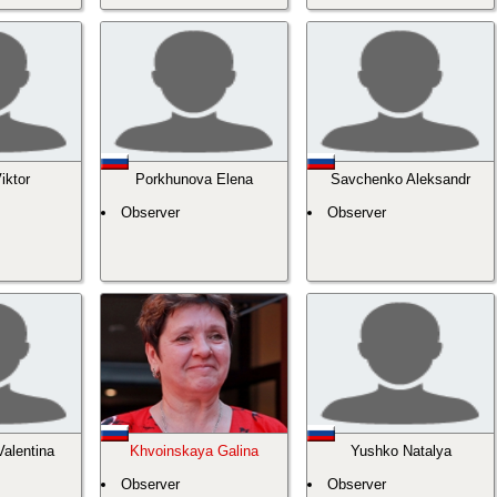
iktor
Porkhunova Elena
Savchenko Aleksandr
Observer
Observer
alentina
Khvoinskaya Galina
Yushko Natalya
Observer
Observer