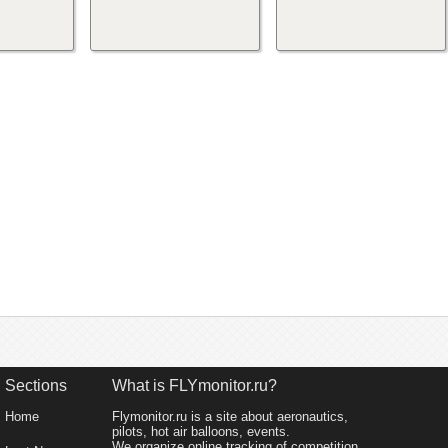
Sections
What is FLYmonitor.ru?
Home
Flymonitor.ru is a site about aeronautics,
pilots, hot air balloons, events.
We organize online tracking of competition