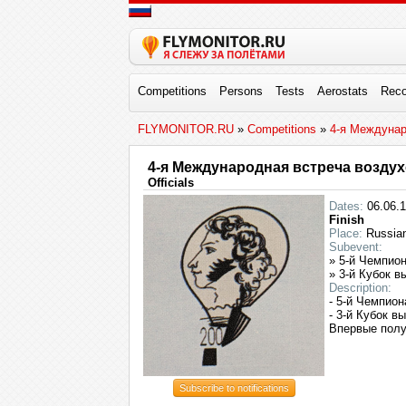
Competitions
Persons
Tests
Aerostats
Reco
FLYMONITOR.RU
»
Competitions
»
4-я Междунар
4-я Международная встреча возду
Officials
Dates:
06.06.1
Finish
Place:
Russian
Subevent:
» 5-й Чемпио
» 3-й Кубок 
Description:
- 5-й Чемпио
- 3-й Кубок 
Впервые полу
Subscribe to notifications