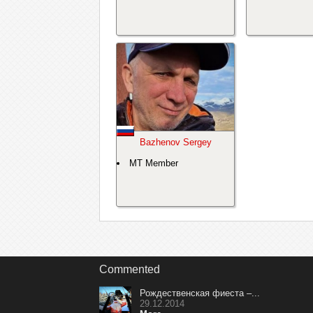
Bazhenov Sergey
MT Member
Commented
Рождественская фиеста –...
29.12.2014