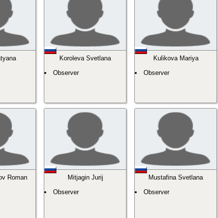
atyana
Koroleva Svetlana
Kulikova Mariya
Observer
Observer
ov Roman
Mitjagin Jurij
Mustafina Svetlana
Observer
Observer