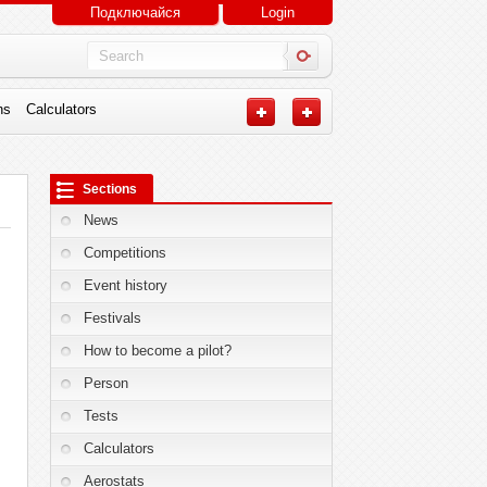
Подключайся
Login
ns
Calculators
Sections
News
Competitions
Event history
Festivals
How to become a pilot?
Person
Tests
Calculators
Aerostats