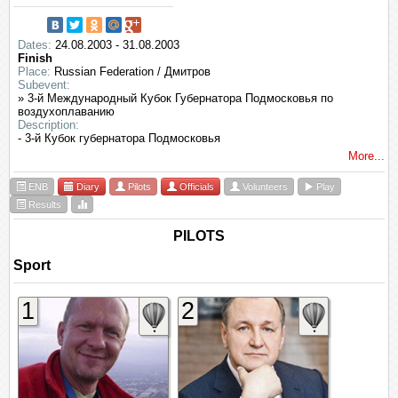
Dates:
24.08.2003 - 31.08.2003
Finish
Place:
Russian Federation / Дмитров
Subevent:
» 3-й Международный Кубок Губернатора Подмосковья по
воздухоплаванию
Description:
- 3-й Кубок губернатора Подмосковья
More...
ENB
Diary
Pilots
Officials
Volunteers
Play
Results
PILOTS
Sport
1
2