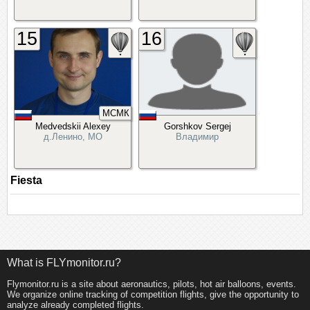
15
16
МСМК
Medvedskii Alexey
Gorshkov Sergej
д.Ленино, МО
Владимир
Fiesta
What is FLYmonitor.ru?
Flymonitor.ru is a site about aeronautics, pilots, hot air balloons, events.
We organize online tracking of competition flights, give the opportunity to
analyze already completed flights.