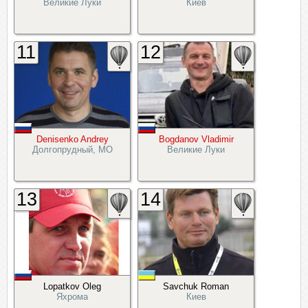
Великие Луки
Киев
11
12
Denisenko Andrey
Bogdanov Vladimir
Долгопрудный, МО
Великие Луки
13
14
Lopatkov Oleg
Savchuk Roman
Яхрома
Киев