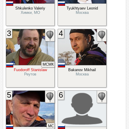
Shkulenko Valeriy
Tyukhtyaev Leonid
Химки, МО
Москва
3
4
МСМК
Fuodoroff Stanislaw
Bakanov Mikhail
Реутов
Москва
5
6
МС