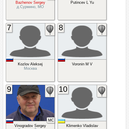
Bazhenov Sergey
Putincev L Yu
д.Сурмино, МО
7
8
Kozlov Aleksej
Voronin M V
Москва
9
10
МС
Vinogradov Sergey
Klimenko Vladislav