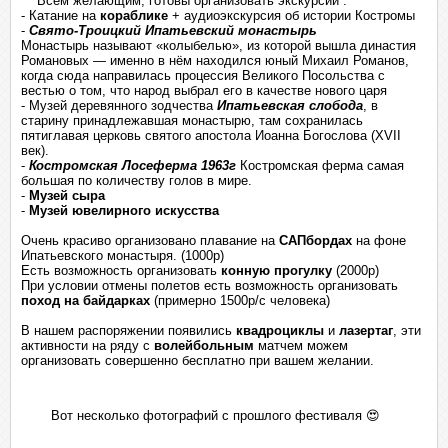
Всем желающим, готовы организовать экскурсии :
- Катание на
кораблике
+ аудиоэкскурсия об истории Костромы
-
Свято-Троицкий Ипатьевский монастырь
Монастырь называют «колыбелью», из которой вышла династия
Романовых — именно в нём находился юный Михаил Романов,
когда сюда направилась процессия Великого Посольства с
вестью о том, что народ выбрал его в качестве нового царя
- Музей деревянного зодчества
Ипатьевская слобода
, в
старину принадлежавшая монастырю, там сохранилась
пятиглавая церковь святого апостола Иоанна Богослова (XVII
век).
-
Костромская Лосеферма 1963г
К
остромская ферма самая
большая по количеству голов в мире.
-
Музей сыра
-
Музей ювелирного искусства
Очень красиво организовано плавание на
САПбордах
на фоне
Ипатьевского монастыря. (1000р)
Есть возможность организовать
конную прогулку
(2000р)
При условии отмены полетов есть возможность организовать
поход на байдарках
(примерно 1500р/с человека)
В нашем распоряжении появились
квадроциклы
и
лазертаг
, эти
активности на ряду с
волейбольным
матчем можем
организовать совершенно бесплатно при вашем желании.
Вот несколько фотографий с прошлого фестиваля
😍