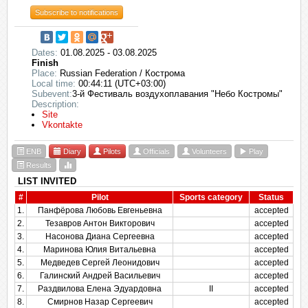
Subscribe to notifications
Dates:
01.08.2025 - 03.08.2025
Finish
Place:
Russian Federation / Кострома
Local time:
00:44:11 (UTC+03:00)
Subevent:
3-й Фестиваль воздухоплавания "Небо Костромы"
Description:
Site
Vkontakte
ENB
Diary
Pilots
Officials
Volunteers
Play
Results
LIST INVITED
#
Pilot
Sports category
Status
1.
Панфёрова Любовь Евгеньевна
accepted
2.
Тезавров Антон Викторович
accepted
3.
Насонова Диана Сергеевна
accepted
4.
Маринова Юлия Витальевна
accepted
5.
Медведев Сергей Леонидович
accepted
6.
Галинский Андрей Васильевич
accepted
7.
Раздвилова Елена Эдуардовна
II
accepted
8.
Смирнов Назар Сергеевич
accepted