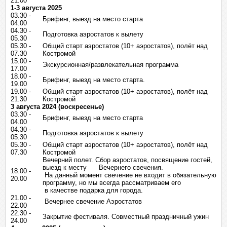
21.00
1-3 августа 2025
03.30 -
Брифинг, выезд на место старта
04.00
04.30 -
Подготовка аэростатов к вылету
05.30
05.30 -
Общий старт аэростатов (10+ аэростатов), полёт над
07.30
Костромой
15.00 -
Экскурсионная/развлекательная программа
17.00
18.00 -
Брифинг, выезд на место старта.
19.00
19.00 -
Общий старт аэростатов (10+ аэростатов), полёт над
21.30
Костромой
3 августа 2024 (воскресенье)
03.30 -
Брифинг, выезд на место старта
04.00
04.30 -
Подготовка аэростатов к вылету
05.30
05.30 -
Общий старт аэростатов (10+ аэростатов), полёт над
07.30
Костромой
Вечерний полет. Сбор аэростатов, посвящение гостей,
выезд к месту Вечернего свечения.
18.00 -
На данный момент свечение не входит в обязательную
20.00
программу, но мы всегда рассматриваем его
в качестве подарка для города.
21.00 -
Вечернее свечение Аэростатов
22.00
22.30 -
Закрытие фестиваля. Совместный праздничный ужин
24.00