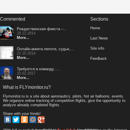
Commented
Sections
Home
Рождественская фиеста –...
29.12.2014
More...
Last News
Site info
Онлайн-анкета пилота, судьи,...
22.10.2014
More...
Feedback
Требуется в команду......
10.02.2017
More...
What is FLYmonitor.ru?
Flymonitor.ru is a site about aeronautics, pilots, hot air balloons, events.
We organize online tracking of competition flights, give the opportunity to
analyze already completed flights.
Share with your frinds!