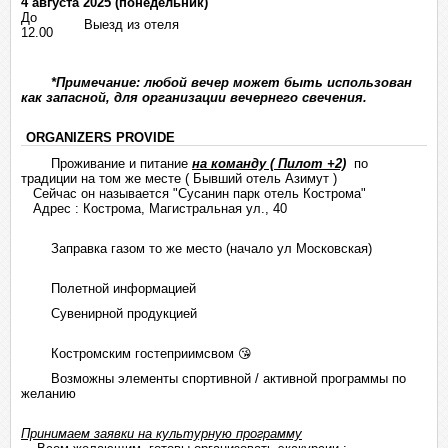
4 августа 2025 (понедельник)
До
Выезд из отеля
12.00
*Примечание: любой вечер может быть использован
как запасной, для организации вечернего свечения.
ORGANIZERS PROVIDE
Проживание и питание
на команду ( Пилот +2)
по
традиции на том же месте ( Бывший отель Азимут )
Сейчас он называется "Сусанин парк отель Кострома"
Адрес : Кострома,
Магистральная ул., 40
Заправка газом то же место (начало ул Московская)
Полетной информацией
Сувенирной продукцией
Костромским гостеприимсвом
😘
Возможны элементы спортивной / активной программы по
желанию
Принимаем заявки на культурную программу