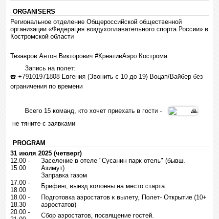
ORGANISERS
Региональное отделение Общероссийской общественной
организации «Федерация воздухоплавательного спорта России» в
Костромской области
Тезавров Антон Викторович #КреативАэро Кострома
Запись на полет:
☎️
+79101971808 Евгения (Звонить с 10 до 19) Воцап/Вайбер без
ограничения по времени
Всего 15 команд, кто хочет приехать в гости -
не тяните с заявками
PROGRAM
31 июля 2025 (четверг)
12.00 -
Заселение в отеле "Сусанин парк отель" (бывш.
15.00
Азимут)
Заправка газом
17.00 -
Брифинг, выезд колонны на место старта.
18.00
18.00 -
Подготовка аэростатов к вылету, Полет- Открытие (10+
18.30
аэростатов)
20.00 -
Сбор аэростатов, посвящение гостей.