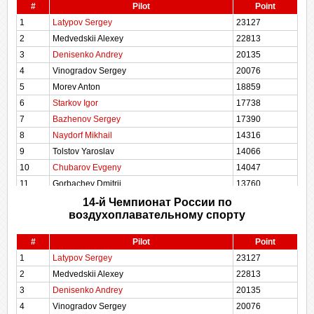
#
Pilot
Point
1
Latypov Sergey
23127
2
Medvedskii Alexey
22813
3
Denisenko Andrey
20135
4
Vinogradov Sergey
20076
5
Morev Anton
18859
6
Starkov Igor
17738
7
Bazhenov Sergey
17390
8
Naydorf Mikhail
14316
9
Tolstov Yaroslav
14066
10
Chubarov Evgeny
14047
11
Gorbachev Dmitrij
13760
12
Gorobets Victor
10995
14-й Чемпионат России по
воздухоплавательному спорту
13
Turitsyn Aleksandr
6745
14
Sletova Victoria
5493
#
Pilot
Point
1
Latypov Sergey
23127
2
Medvedskii Alexey
22813
3
Denisenko Andrey
20135
4
Vinogradov Sergey
20076