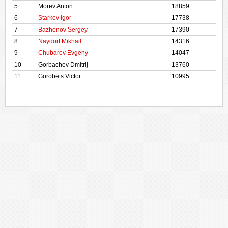
5
Morev Anton
18859
6
Starkov Igor
17738
7
Bazhenov Sergey
17390
8
Naydorf Mikhail
14316
9
Chubarov Evgeny
14047
10
Gorbachev Dmitrij
13760
11
Gorobets Victor
10995
12
Turitsyn Aleksandr
6745
13
Sletova Victoria
5493