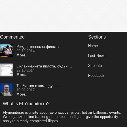
Commented
Sections
Home
Рождественская фиеста –...
29.12.2014
More...
Last News
Site info
Онлайн-анкета пилота, судьи,...
22.10.2014
More...
Feedback
Требуется в команду......
10.02.2017
More...
What is FLYmonitor.ru?
Flymonitor.ru is a site about aeronautics, pilots, hot air balloons, events.
We organize online tracking of competition flights, give the opportunity to
analyze already completed flights.