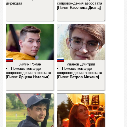
дирекции
сопровождения аэростата
[Пилот
Насонова Диана]
Зимин Роман
Иванов Дмитрий
Помощь команде
Помощь команде
сопровождения аэростата
сопровождения аэростата
[Пилот
Ярцева Наталья]
[Пилот
Петров Михаил]