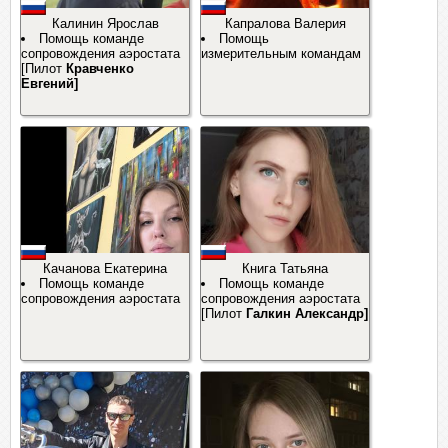
Калинин Ярослав
Капралова Валерия
Помощь команде
Помощь
сопровождения аэростата
измерительным командам
[Пилот
Кравченко
Евгений]
Качанова Екатерина
Книга Татьяна
Помощь команде
Помощь команде
сопровождения аэростата
сопровождения аэростата
[Пилот
Галкин Александр]