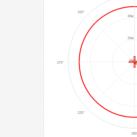
315°
40м
20м
0м
270°
225°
180