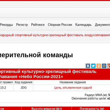
Рекорды
Регистр
Рейтинги
Сборная России
Календарь
Документ
народный спортивный культурно-зрелищный фестиваль воздухоплавания
мерительной команды
ортивный культурно-зрелищный фестиваль
лавания «Небо России-2021»
кт правил
Код задания
Название задания
15.2
JDG
Цель, объявленная судьей
Радиус MMA (м):
5
Окончание работы цели:
н
ени
Высота мишени (фт)
Погрешность (м)