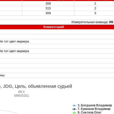
308
2
315
2
309
3
Измерительная команда:
ИК
Комментарий
 Не тот цвет маркера
 Не тот цвет маркера
оны
 JDG, Цель, объявленная судьей
ИК 4
5895/5201
3. Богданов Владимир
7. Ермаков Владимир
9. Снетков Олег