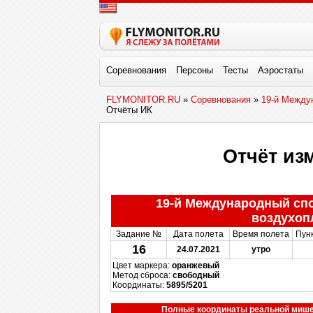
Соревнования
Персоны
Тесты
Аэростаты
FLYMONITOR.RU
»
Соревнования
»
19-й Между
Отчёты ИК
Отчёт из
19-й Международный сп
воздухоп
Задание №
Дата полета
Время полета
Пун
16
24.07.2021
утро
Цвет маркера:
оранжевый
Метод сброса:
свободный
Координаты:
5895/5201
Полные координаты реальной миш