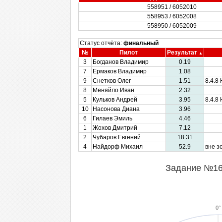
558951 / 6052010
558953 / 6052008
558950 / 6052009
Статус отчёта:
финальный
№
Пилот
Результат
3
Богданов Владимир
0.19
7
Ермаков Владимир
1.08
9
Снетков Олег
1.51
8.4.8
8
Меняйло Иван
2.32
5
Кульков Андрей
3.95
8.4.8
10
Насонова Диана
3.96
6
Гилаев Эмиль
4.46
1
Жохов Дмитрий
7.12
2
Чубаров Евгений
18.31
4
Найдорф Михаил
52.9
вне з
Задание №16,
0°