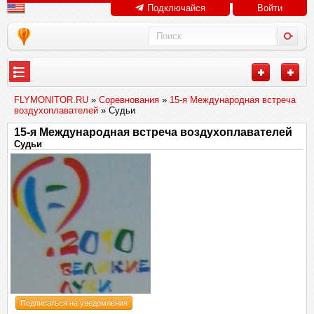
Подключайся
Войти
FLYMONITOR.RU
»
Соревнования
»
15-я Международная встреча
воздухоплавателей
» Судьи
15-я Международная встреча воздухоплавателей
Судьи
Подписаться на уведомления