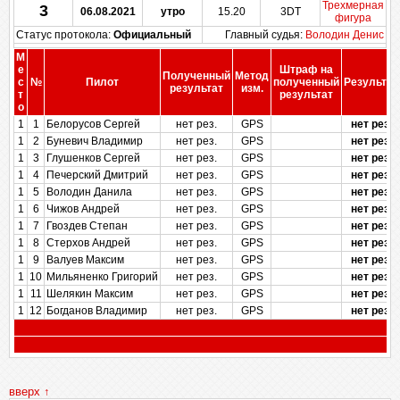
Трехмерная
3
06.08.2021
утро
15.20
3DT
фигура
Статус протокола:
Официальный
Главный судья:
Володин Денис
М
е
Штраф на
Полученный
Метод
с
№
Пилот
полученный
Результат
результат
изм.
т
результат
о
1
1
Белорусов Сергей
нет рез.
GPS
нет рез.
1
2
Буневич Владимир
нет рез.
GPS
нет рез.
1
3
Глушенков Сергей
нет рез.
GPS
нет рез.
1
4
Печерский Дмитрий
нет рез.
GPS
нет рез.
1
5
Володин Данила
нет рез.
GPS
нет рез.
1
6
Чижов Андрей
нет рез.
GPS
нет рез.
1
7
Гвоздев Степан
нет рез.
GPS
нет рез.
1
8
Стерхов Андрей
нет рез.
GPS
нет рез.
1
9
Валуев Максим
нет рез.
GPS
нет рез.
1
10
Мильяненко Григорий
нет рез.
GPS
нет рез.
1
11
Шелякин Максим
нет рез.
GPS
нет рез.
1
12
Богданов Владимир
нет рез.
GPS
нет рез.
вверх ↑