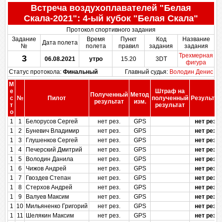
Встреча воздухоплавателей "Белая
Скала-2021": 4-ый кубок "Белая Скала"
Протокол спортивного задания
Задание
Время
Пункт
Код
Название
Дата полета
№
полета
правил
задания
задания
Трехмерная
3
06.08.2021
утро
15.20
3DT
фигура
Статус протокола:
Финальный
Главный судья:
Володин Денис
М
е
Штраф на
Полученный
Метод
с
№
Пилот
полученный
Результат
результат
изм.
т
результат
о
1
1
Белорусов Сергей
нет рез.
GPS
нет рез.
1
2
Буневич Владимир
нет рез.
GPS
нет рез.
1
3
Глушенков Сергей
нет рез.
GPS
нет рез.
1
4
Печерский Дмитрий
нет рез.
GPS
нет рез.
1
5
Володин Данила
нет рез.
GPS
нет рез.
1
6
Чижов Андрей
нет рез.
GPS
нет рез.
1
7
Гвоздев Степан
нет рез.
GPS
нет рез.
1
8
Стерхов Андрей
нет рез.
GPS
нет рез.
1
9
Валуев Максим
нет рез.
GPS
нет рез.
1
10
Мильяненко Григорий
нет рез.
GPS
нет рез.
1
11
Шелякин Максим
нет рез.
GPS
нет рез.