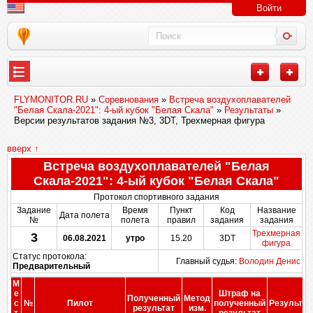
Войти
FLYMONITOR.RU
»
Соревнования
»
Встреча воздухоплавателей
"Белая Скала-2021": 4-ый кубок "Белая Скала"
»
Результаты
»
Версии результатов задания №3, 3DT, Трехмерная фигура
вверх ↑
Встреча воздухоплавателей "Белая
Скала-2021": 4-ый кубок "Белая Скала"
Протокол спортивного задания
Задание
Время
Пункт
Код
Название
Дата полета
№
полета
правил
задания
задания
Трехмерная
3
06.08.2021
утро
15.20
3DT
фигура
Статус протокола:
Главный судья:
Володин Денис
Предварительный
М
е
Штраф на
Полученный
Метод
с
№
Пилот
полученный
Результат
результат
изм.