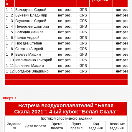
т
результат
о
1
1
Белорусов Сергей
нет рез.
GPS
нет рез.
1
2
Буневич Владимир
нет рез.
GPS
нет рез.
1
3
Глушенков Сергей
нет рез.
GPS
нет рез.
1
4
Печерский Дмитрий
нет рез.
GPS
нет рез.
1
5
Володин Данила
нет рез.
GPS
нет рез.
1
6
Чижов Андрей
нет рез.
GPS
нет рез.
1
7
Гвоздев Степан
нет рез.
GPS
нет рез.
1
8
Стерхов Андрей
нет рез.
GPS
нет рез.
1
9
Валуев Максим
нет рез.
GPS
нет рез.
1
10
Мильяненко Григорий
нет рез.
GPS
нет рез.
1
11
Шелякин Максим
нет рез.
GPS
нет рез.
1
12
Богданов Владимир
нет рез.
GPS
нет рез.
вверх ↑
Встреча воздухоплавателей "Белая
Скала-2021": 4-ый кубок "Белая Скала"
Протокол спортивного задания
Задание
Время
Пункт
Код
Название
Дата полета
№
полета
правил
задания
задания