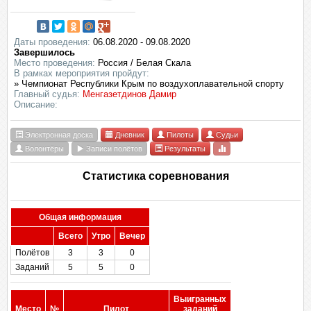
Даты проведения:
06.08.2020 - 09.08.2020
Завершилось
Место проведения:
Россия / Белая Скала
В рамках мероприятия пройдут:
» Чемпионат Республики Крым по воздухоплавательной спорту
Главный судья:
Менгазетдинов Дамир
Описание:
Электронная доска
Дневник
Пилоты
Судьи
Волонтёры
Записи полётов
Результаты
Статистика соревнования
Общая информация
Всего
Утро
Вечер
Полётов
3
3
0
Заданий
5
5
0
Выигранных
Место
№
Пилот
заданий