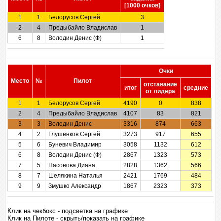
[1000 очков]
1
1
Белорусов Сергей
3
2
4
Предыбайло Владислав
1
6
8
Володин Денис (Ф)
1
Очки
Место
№
Пилот
отставание
итог
cредние
от лидера
1
1
Белорусов Сергей
4190
0
838
2
4
Предыбайло Владислав
4107
83
821
3
3
Володин Денис
3316
874
663
4
2
Глушенков Сергей
3273
917
655
5
6
Буневич Владимир
3058
1132
612
6
8
Володин Денис (Ф)
2867
1323
573
7
5
Насонова Диана
2828
1362
566
8
7
Шелякина Наталья
2421
1769
484
9
9
Змушко Александр
1867
2323
373
Клик на чекбокс - подсветка на графике
Клик на Пилоте - скрыть/показать на графике