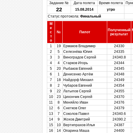
Задание №
Дата полета
Время полета
Пун
22
15.08.2014
утро
Статус протокола:
Финальный
М
е
Полученный
с
№
Пилот
результат
т
о
1
19
Ермаков Владимир
24330
2
5
Селезнёва Юлия
24335
3
3
Виноградов Сергей
24340.8
4
4
Старков Игорь
24344
5
20
Рыбаков Евгений
24345
6
1
Денисенко Артём
24348
7
18
Найдорф Михаил
24349
8
2
Чубаров Евгений
24354
9
22
Латыпов Сергей
24355
10
23
Цихончик Сергей
24370
11
8
Меняйло Иван
24376
12
6
Снетков Олег
24379
13
7
Соколов Павел
24340.6
14
9
Жохов Дмитрий
24390.2
15
10
Вертипрахов Илья
24387
16
14
Опарина Маша
24400