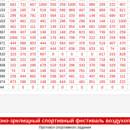
550
550
662
711
607
1000
550
259
1000
531
980
209
222
407
533
533
138
185
74
519
560
596
989
407
296
869
762
821
511
511
296
918
781
333
564
111
333
895
148
-431
690
927
503
503
587
481
222
481
370
296
708
296
934
148
111
1000
500
500
481
333
111
827
148
222
954
148
481
1000
370
185
497
497
469
407
148
148
333
148
259
823
661
736
621
259
493
493
1000
711
535
148
176
481
708
779
222
333
259
956
471
471
444
589
953
444
522
583
407
370
519
519
407
370
437
437
958
259
407
407
444
547
638
259
633
61
74
148
420
420
323
370
370
667
0
0
0
0
0
617
333
828
419
419
360
222
185
259
259
564
370
703
259
718
481
774
408
408
102
148
296
679
519
519
296
333
370
786
329
760
399
399
74
74
481
148
562
641
608
761
185
732
444
333
390
390
259
444
892
748
538
567
481
111
407
481
296
111
374
374
873
296
259
148
185
444
111
481
951
185
185
222
44
44
0
0
0
0
0
0
0
0
0
0
0
0
рно-зрелищный спортивный фестиваль воздухоп
Протокол спортивного задания