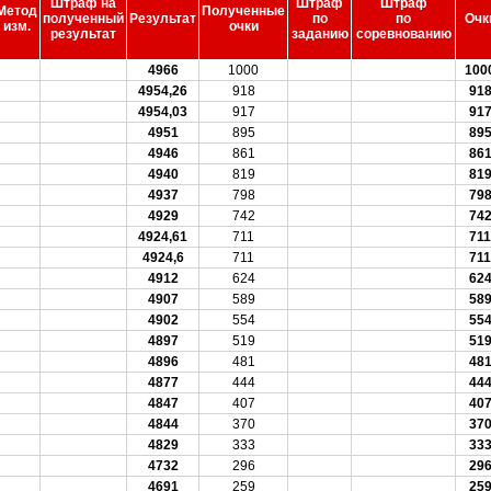
Штраф на
Штраф
Штраф
Метод
Полученные
полученный
Результат
по
по
Очк
изм.
очки
результат
заданию
соревнованию
4966
1000
100
4954,26
918
91
4954,03
917
91
4951
895
89
4946
861
86
4940
819
81
4937
798
79
4929
742
74
4924,61
711
711
4924,6
711
711
4912
624
62
4907
589
58
4902
554
55
4897
519
51
4896
481
48
4877
444
44
4847
407
40
4844
370
37
4829
333
33
4732
296
29
4691
259
25