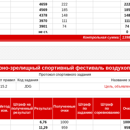
4659
222
22
4569
185
18
4378
148
14
3970
111
111
3901
74
74
не ст.
0
Контрольная сумма:
139
рно-зрелищный спортивный фестиваль воздухоп
Протокол спортивного задания
кт правил
Код задания
Название 
15.2
JDG
Цель, объявле
Штраф на
Штраф
Штраф
Метод
Полученные
полученный
Результат
по
по
Очк
изм.
очки
результат
заданию
соревнованию
6,76
1000
100
11,29
959
95