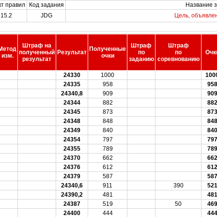
кт правил
Код задания
Название 
15.2
JDG
Цель, объявле
Штраф на
Штраф
Штраф
Метод
Полученные
полученный
Результат
по
по
Очк
изм.
очки
результат
заданию
соревнованию
24330
1000
100
24335
958
95
24340,8
909
90
24344
882
88
24345
873
87
24348
848
84
24349
840
84
24354
797
79
24355
789
78
24370
662
66
24376
612
61
24379
587
58
24340,6
911
390
52
24390,2
481
48
24387
519
50
46
24400
444
44