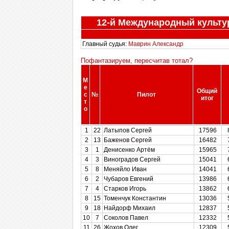
12-й Международный культу
Главный судья:
Маврин Александр
Пофантазируем, пересчитав тотал?
М
М
е
е
Общий
Общий
с
с
№
№
Пилот
Пилот
итог
итог
т
т
о
о
М
№
Пилот
Общий
1
1
22
22
Латыпов Сергей
Латыпов Сергей
17596
17596
е
итог
2
2
13
13
Баженов Сергей
Баженов Сергей
16482
16482
с
3
3
1
1
Денисенко Артём
Денисенко Артём
15965
15965
т
о
4
4
3
3
Виноградов Сергей
Виноградов Сергей
15041
15041
5
5
8
8
Меняйло Иван
Меняйло Иван
14041
14041
6
6
2
2
Чубаров Евгений
Чубаров Евгений
13986
13986
7
7
4
4
Старков Игорь
Старков Игорь
13862
13862
8
8
15
15
Томенчук Константин
Томенчук Константин
13036
13036
9
9
18
18
Найдорф Михаил
Найдорф Михаил
12837
12837
10
10
7
7
Соколов Павел
Соколов Павел
12332
12332
11
11
26
26
Жохов Олег
Жохов Олег
12309
12309