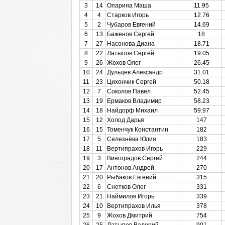
3
14
Опарина Маша
11.95
4
4
Старков Игорь
12.76
5
2
Чубаров Евгений
14.69
6
13
Баженов Сергей
18
7
27
Насонова Диана
18.71
8
22
Латыпов Сергей
19.05
9
26
Жохов Олег
26.45
10
24
Дульцев Александр
31.01
11
23
Цихончик Сергей
50.18
12
7
Соколов Павел
52.45
13
19
Ермаков Владимир
58.23
14
18
Найдорф Михаил
59.97
15
12
Холод Дарья
147
16
15
Томенчук Константин
182
17
5
Селезнёва Юлия
183
18
11
Вертипрахов Игорь
229
19
3
Виноградов Сергей
244
20
17
Антонов Андрей
270
21
20
Рыбаков Евгений
315
22
6
Снетков Олег
331
23
21
Наймилов Игорь
339
24
10
Вертипрахов Илья
378
25
9
Жохов Дмитрий
754