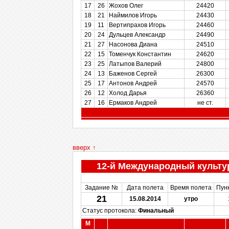
17
26
Жохов Олег
24420
18
21
Наймилов Игорь
24430
19
11
Вертипрахов Игорь
24460
20
24
Дульцев Александр
24490
21
27
Насонова Диана
24510
22
15
Томенчук Константин
24620
23
25
Латыпов Валерий
24800
24
13
Баженов Сергей
26300
25
17
Антонов Андрей
24570
26
12
Холод Дарья
26360
27
16
Ермаков Андрей
не ст.
вверх ↑
12-й Международный культу
Задание №
Дата полета
Время полета
Пун
21
15.08.2014
утро
Статус протокола:
Финальный
М