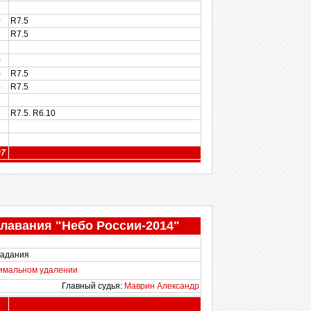
7
0
R7.5
3
R7.5
6
9
5
R7.5
8
R7.5
2
R7.5. R6.10
97
лавания "Небо России-2014"
задания
симальном удалении
Главный судья:
Маврин Александр