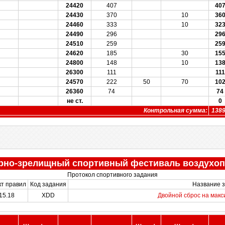
24420
407
40
24430
370
10
36
24460
333
10
32
24490
296
29
24510
259
25
24620
185
30
15
24800
148
10
13
26300
111
111
24570
222
50
70
10
26360
74
74
не ст.
0
Контрольная сумма:
138
рно-зрелищный спортивный фестиваль воздухоп
Протокол спортивного задания
кт правил
Код задания
Название 
15.18
XDD
Двойной сброс на мак