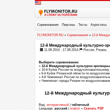
Соревнования
Персоны
Тесты
Аэростаты
FLYMONITOR.RU
»
Соревнования
»
12-й Между
12-й Международный культурно-з
11.08.2014 - 17.08.2014
Россия, Рязань
Выберите соревнование:
»
12-й Международный культурно-зрелищны
» 10-й Кубок России по воздухоплавательному
» 6-й Кубок Рязанской области по воздухопла
» 4-й Чемпионат России по воздухоплаватель
» Чемпионат города Рязани по воздухоплаван
12-й Международный культу
Вид:
интерактивный
|
табличный
Language:
русский
|
english
»
Скачать PDF