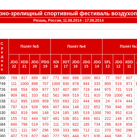
рно-зрелищный спортивный фестиваль воздухоп
Рязань, Россия, 11.08.2014 - 17.08.2014
С
С
Полёт №5
Полёт №4
Полёт №
р
р
е
е
д
д
н
н
JDG
XDD
JDG
PDG
XDI
3DT
JDG
JDG
JDG
SFL
JDG
XDD
е
е
22
21
20
19
18
17
16
15
14
13
12
11
е
е
С
JDG
XDD
Полёт №5
JDG
PDG
XDI
3DT
Полёт №4
JDG
JDG
JDG
SFL
JDG
Полёт №
XDD
800
800
789
917
889
967
771
860
898
1000
963
77
597
607
р
22
21
20
19
18
17
16
15
14
13
12
11
749
749
111
1000
898
707
1000
930
878
944
333
800
519
971
е
726
726
848
554
959
977
537
407
897
719
444
975
731
519
д
н
684
684
909
861
333
832
562
969
519
721
910
709
1000
481
е
638
638
612
895
1000
959
555
693
222
444
669
24
674
444
е
636
636
797
624
928
966
407
604
148
222
652
750
946
565
630
630
882
819
946
148
524
185
185
519
1000
760
952
618
593
593
155
742
444
567
481
538
851
849
601
222
148
875
584
584
840
798
519
370
111
370
822
185
734
296
824
858
561
561
521
111
587
296
550
333
980
712
111
370
592
296
560
560
407
519
822
840
222
583
444
921
636
444
588
74