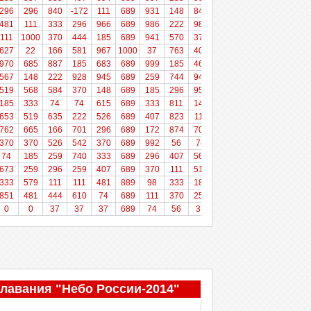
296
296
840
-172
111
689
931
148
849
982
481
111
333
296
966
689
986
222
989
444
111
1000
370
444
185
689
941
570
370
1000
627
22
166
581
967
1000
37
763
407
858
970
685
887
185
683
689
999
185
462
0
567
148
222
928
945
689
259
744
940
481
519
568
584
370
148
689
185
296
957
219
185
333
74
74
615
689
333
811
148
963
653
519
635
222
526
689
407
823
111
185
762
665
166
701
296
689
172
874
704
706
370
370
526
542
370
689
992
56
74
74
74
185
259
740
333
689
296
407
568
296
673
259
296
259
407
689
370
111
519
148
333
579
111
111
481
889
98
333
185
120
851
481
444
610
74
689
111
370
259
0
0
0
37
37
37
689
74
56
37
0
лавания "Небо России-2014"