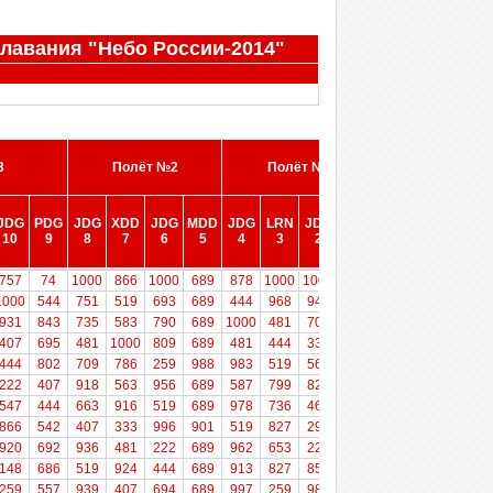
лавания "Небо России-2014"
3
Полёт №2
Полёт №1
JDG
PDG
JDG
XDD
JDG
MDD
JDG
LRN
JDG
FIN
10
9
8
7
6
5
4
3
2
1
3
JDG
PDG
JDG
XDD
Полёт №2
JDG
MDD
JDG
LRN
Полёт №1
JDG
FIN
757
74
1000
866
1000
689
878
1000
1000
997
10
9
8
7
6
5
4
3
2
1
1000
544
751
519
693
689
444
968
941
842
931
843
735
583
790
689
1000
481
700
646
407
695
481
1000
809
689
481
444
333
896
444
802
709
786
259
988
983
519
565
795
222
407
918
563
956
689
587
799
829
407
547
444
663
916
519
689
978
736
462
370
866
542
407
333
996
901
519
827
296
876
920
692
936
481
222
689
962
653
222
333
148
686
519
924
444
689
913
827
853
870
259
557
939
407
694
689
997
259
986
22