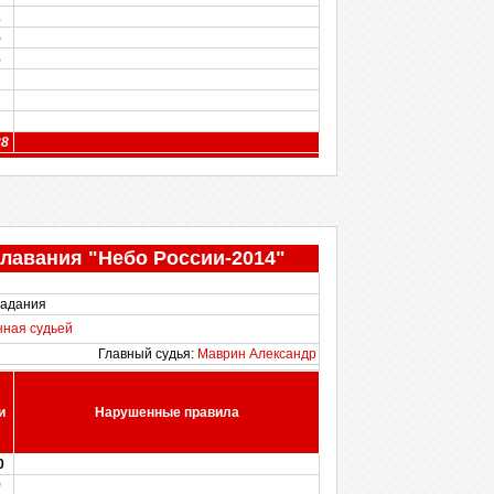
2
5
8
88
лавания "Небо России-2014"
задания
нная судьей
Главный судья:
Маврин Александр
и
Нарушенные правила
0
9