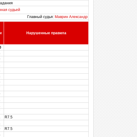
задания
нная судьей
Главный судья:
Маврин Александр
и
Нарушенные правила
0
8
9
2
3
8
0
7
9
2
2
7
1
R7.5
1
9
R7.5
4