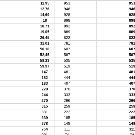
11,95
953
95
12,76
946
94
14,69
928
92
18
898
89
18,71
892
89
19,05
889
88
26,45
822
82
31,01
781
78
50,18
607
60
52,45
587
58
58,23
535
53
59,97
519
51
147
481
48
182
444
44
183
407
40
229
370
37
244
333
33
270
296
29
315
259
25
331
222
22
339
185
18
378
148
14
754
111
111