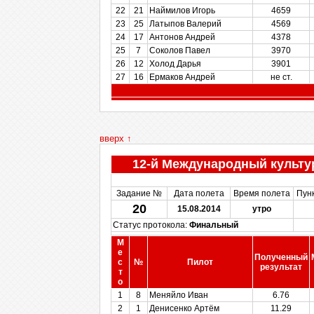
22
21
Наймилов Игорь
4659
23
25
Латыпов Валерий
4569
24
17
Антонов Андрей
4378
25
7
Соколов Павел
3970
26
12
Холод Дарья
3901
27
16
Ермаков Андрей
не ст.
вверх ↑
12-й Международный культу
Задание №
Дата полета
Время полета
Пун
20
15.08.2014
утро
Статус протокола:
Финальный
М
е
Полученный
с
№
Пилот
результат
т
о
1
8
Меняйло Иван
6.76
2
1
Денисенко Артём
11.29