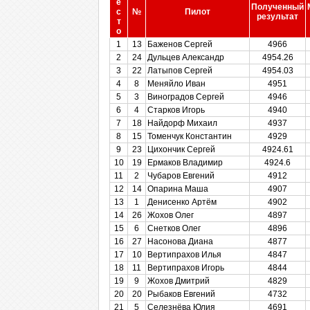
е
Полученный
с
№
Пилот
результат
т
о
1
13
Баженов Сергей
4966
2
24
Дульцев Александр
4954.26
3
22
Латыпов Сергей
4954.03
4
8
Меняйло Иван
4951
5
3
Виноградов Сергей
4946
6
4
Старков Игорь
4940
7
18
Найдорф Михаил
4937
8
15
Томенчук Константин
4929
9
23
Цихончик Сергей
4924.61
10
19
Ермаков Владимир
4924.6
11
2
Чубаров Евгений
4912
12
14
Опарина Маша
4907
13
1
Денисенко Артём
4902
14
26
Жохов Олег
4897
15
6
Снетков Олег
4896
16
27
Насонова Диана
4877
17
10
Вертипрахов Илья
4847
18
11
Вертипрахов Игорь
4844
19
9
Жохов Дмитрий
4829
20
20
Рыбаков Евгений
4732
21
5
Селезнёва Юлия
4691