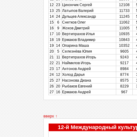
12
12
23
23
Цихончик Сергей
Цихончик Сергей
12108
12108
13
13
25
25
Латыпов Валерий
Латыпов Валерий
11733
11733
14
14
24
24
Дульцев Александр
Дульцев Александр
11245
11245
15
15
6
6
Снетков Олег
Снетков Олег
11062
11062
16
16
9
9
Жохов Дмитрий
Жохов Дмитрий
11005
11005
17
17
10
10
Вертипрахов Илья
Вертипрахов Илья
10935
10935
18
18
19
19
Ермаков Владимир
Ермаков Владимир
10843
10843
19
19
14
14
Опарина Маша
Опарина Маша
10352
10352
20
20
5
5
Селезнёва Юлия
Селезнёва Юлия
9605
9605
21
21
11
11
Вертипрахов Игорь
Вертипрахов Игорь
9243
9243
22
22
21
21
Наймилов Игорь
Наймилов Игорь
9217
9217
23
23
17
17
Антонов Андрей
Антонов Андрей
8984
8984
24
24
12
12
Холод Дарья
Холод Дарья
8774
8774
25
25
27
27
Насонова Диана
Насонова Диана
8575
8575
26
26
20
20
Рыбаков Евгений
Рыбаков Евгений
8229
8229
27
27
16
16
Ермаков Андрей
Ермаков Андрей
967
967
вверх ↑
12-й Международный культу