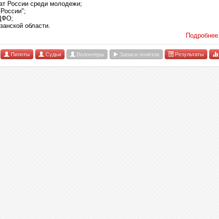
нат России среди молодежи;
 России";
ЦФО;
язанской области.
Подробнее.
Пилоты
Судьи
Волонтёры
Записи полётов
Результаты