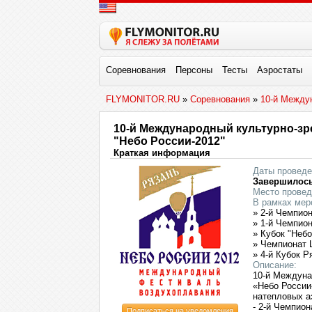
Соревнования
Персоны
Тесты
Аэростаты
FLYMONITOR.RU
»
Соревнования
»
10-й Между
10-й Международный культурно-з
"Небо России-2012"
Краткая информация
Даты проведе
Завершилос
Место провед
В рамках мер
» 2-й Чемпио
» 1-й Чемпио
» Кубок "Небо
» Чемпионат 
» 4-й Кубок 
Описание:
10-й Междуна
«Небо России
на
тепловых а
- 2-й Чемпио
Подписаться на уведомления