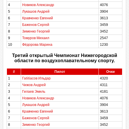
4
Новиков Александр
4076
5
Лукашов Андрей
3904
6
Кравченко Евгений
3613
7
Баженов Сергей
3459
8
Зименко Георгий
3452
9
Томуров Михаил
2547
10
Фёдорова Марина
1230
Третий открытый Чемпионат Нижегородской
области по воздухоплавательному спорту.
#
Пилот
Очки
1
Габбасов Ильдар
4320
2
Чижов Андрей
4311
3
Гилаев Эмиль
4181
4
Новиков Александр
4076
5
Лукашов Андрей
3904
6
Кравченко Евгений
3613
7
Баженов Сергей
3459
8
Зименко Георгий
3452