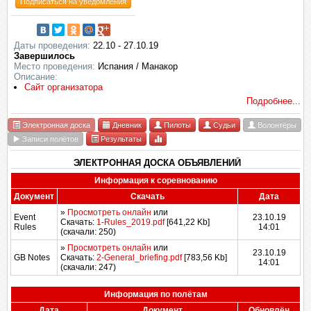
Подписаться на уведомления
Даты проведения:
22.10 - 27.10.19
Завершилось
Место проведения:
Испания / Манакор
Описание:
Сайт организатора
Подробнее...
Электронная доска
Дневник
Пилоты
Судьи
Волонтёры
Записи полётов
Результаты
ЭЛЕКТРОННАЯ ДОСКА ОБЪЯВЛЕНИЙ
Информация к соревнованию
Документ
Скачать
Дата
»
Просмотреть онлайн
или
Event
23.10.19
Скачать:
1-Rules_2019.pdf
[641,22 Kb]
Rules
14:01
(cкачали: 250)
»
Просмотреть онлайн
или
23.10.19
GB Notes
Скачать:
2-General_briefing.pdf
[783,56 Kb]
14:01
(cкачали: 247)
Информация по полётам
Дата
Документ
Обновлён