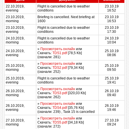
22.10.2019,
Flight is cancelled due to weather
23.10.19
evening
conditions
16:52
23.10.2019,
Briefing is cancelled. Next briefing at
23.10.19
morning
1600
16:53
23.10.2019,
Flight is cancelled due to weather
23.10.19
evening
conditions
17:30
24.10.2019,
Flight is cancelled due to weather
24.10.19
morning
conditions
10:04
»
Просмотреть онлайн
или
24.10.2019,
25.10.19
Скачать:
TDS1.pdf
[78,5 Kb]
evening
08:06
(cкачали: 281)
»
Просмотреть онлайн
или
25.10.2019,
25.10.19
Скачать:
TDS2.pdf
[79,34 Kb]
morning
09:50
(cкачали: 252)
25.10.2019,
Flight is cancelled due to weather
25.10.19
evening
conditions
19:41
»
Просмотреть онлайн
или
26.10.2019,
26.10.19
Скачать:
TDS3.pdf
[320,03 Kb]
morning
09:40
(cкачали: 262)
»
Просмотреть онлайн
или
26.10.2019,
26.10.19
Скачать:
TDS4.pdf
[35,76 Kb]
evening
19:46
(cкачали: 239)
, Task 15 is cancelled
»
Просмотреть онлайн
или
27.10.2019,
27.10.19
Скачать:
TDS5.pdf
[34,18 Kb]
morning
09:24
(cкачали: 272)