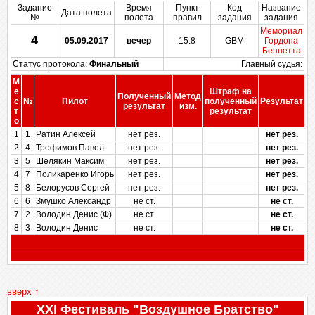
Задание
Время
Пункт
Код
Название
Дата полета
№
полета
правил
задания
задания
Мемориал
4
05.09.2017
вечер
15.8
GBM
Гордона
Беннетта
Статус протокола:
Финальный
Главный судья:
М
е
Штраф на
Полученный
Метод
П
с
№
Пилот
полученный
Результат
результат
изм.
т
результат
о
1
1
Ратин Алексей
нет рез.
нет рез.
2
4
Трофимов Павел
нет рез.
нет рез.
3
5
Шелякин Максим
нет рез.
нет рез.
4
7
Поликаренко Игорь
нет рез.
нет рез.
5
8
Белорусов Сергей
нет рез.
нет рез.
6
6
Змушко Александр
не ст.
не ст.
7
2
Володин Денис (Ф)
не ст.
не ст.
8
3
Володин Денис
не ст.
не ст.
вверх ↑
XXІ Фестиваль "Воздушное Братство"