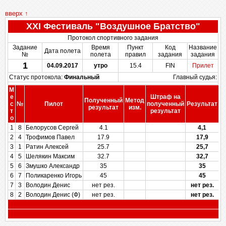
вверх ↑
XXІ Фестиваль "Воздушное Братство"
Протокол спортивного задания
Задание
Время
Пункт
Код
Название
Дата полета
№
полета
правил
задания
задания
1
04.09.2017
утро
15.4
FIN
Прилет
Статус протокола:
Финальный
Главный судья:
М
е
Штраф на
Полученный
Метод
П
с
№
Пилот
полученный
Результат
результат
изм.
т
результат
о
1
8
Белорусов Сергей
4.1
4,1
2
4
Трофимов Павел
17.9
17,9
3
1
Ратин Алексей
25.7
25,7
4
5
Шелякин Максим
32.7
32,7
5
6
Змушко Александр
35
35
6
7
Поликаренко Игорь
45
45
7
3
Володин Денис
нет рез.
нет рез.
8
2
Володин Денис (Ф)
нет рез.
нет рез.