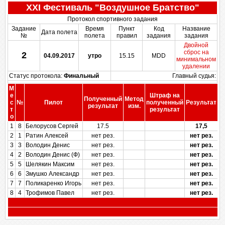
XXІ Фестиваль "Воздушное Братство"
Протокол спортивного задания
Задание
Время
Пункт
Код
Название
Дата полета
№
полета
правил
задания
задания
Двойной
сброс на
2
04.09.2017
утро
15.15
MDD
минимальном
удалении
Статус протокола:
Финальный
Главный судья:
М
е
Штраф на
Полученный
Метод
П
с
№
Пилот
полученный
Результат
результат
изм.
т
результат
о
1
8
Белорусов Сергей
17.5
17,5
2
1
Ратин Алексей
нет рез.
нет рез.
3
3
Володин Денис
нет рез.
нет рез.
4
2
Володин Денис (Ф)
нет рез.
нет рез.
5
5
Шелякин Максим
нет рез.
нет рез.
6
6
Змушко Александр
нет рез.
нет рез.
7
7
Поликаренко Игорь
нет рез.
нет рез.
8
4
Трофимов Павел
нет рез.
нет рез.