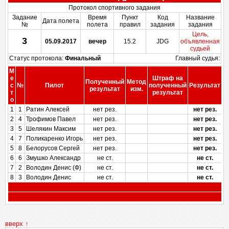
Протокол спортивного задания
Задание
Время
Пункт
Код
Название
Дата полета
№
полета
правил
задания
задания
Цель,
3
05.09.2017
вечер
15.2
JDG
объявленная
судьей
Статус протокола:
Финальный
Главный судья:
М
е
Штраф на
Полученный
Метод
П
с
№
Пилот
полученный
Результат
результат
изм.
т
результат
о
1
1
Ратин Алексей
нет рез.
нет рез.
2
4
Трофимов Павел
нет рез.
нет рез.
3
5
Шелякин Максим
нет рез.
нет рез.
4
7
Поликаренко Игорь
нет рез.
нет рез.
5
8
Белорусов Сергей
нет рез.
нет рез.
6
6
Змушко Александр
не ст.
не ст.
7
2
Володин Денис (Ф)
не ст.
не ст.
8
3
Володин Денис
не ст.
не ст.
вверх ↑