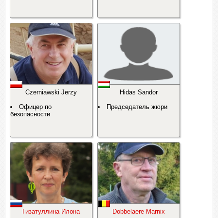
Czerniawski Jerzy
Hidas Sandor
Офицер по
Председатель жюри
безопасности
Гизатуллина Илона
Dobbelaere Marnix