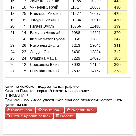
16
17
Зименко Георгий
11955
10299
443
17
16
Чиненов Сергей
11617
10637
430
18
25
Найдорф Михаил
11577
10677
429
19
8
Томуров Михаил
11336
10918
420
20
7
Гилаев Эмиль
10766
11488
399
21
14
Вальнев Николай
9988
12266
370
22
4
Кильмаматов Руслан
9358
12896
347
23
26
Насонова Диана
9213
13041
341
24
23
Левдин Олег
8430
13824
312
25
24
Опарина Маша
8229
14025
305
26
12
Селезнёва Юлия
8093
14161
300
27
15
Рыбаков Евгений
7502
14752
278
Клик на чекбокс - подсветка на графике
Клик на Пилоте - скрыть/показать на графике
ВНИМАНИЕ!
При большом числе участников процесс отрисовки может быть
длительным.
показать всех
скрыть всех
выделить всех
снять выделение со всех
сбросить