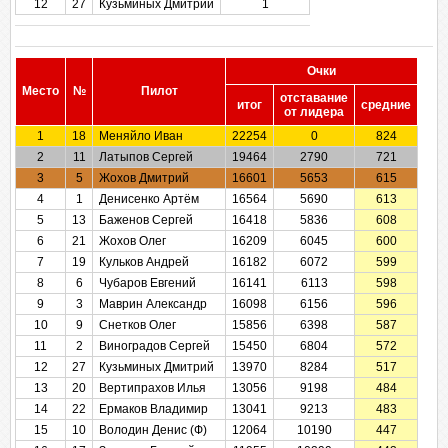
12
27
Кузьминых Дмитрий
1
Очки
Место
№
Пилот
отставание
итог
cредние
от лидера
1
18
Меняйло Иван
22254
0
824
2
11
Латыпов Сергей
19464
2790
721
3
5
Жохов Дмитрий
16601
5653
615
4
1
Денисенко Артём
16564
5690
613
5
13
Баженов Сергей
16418
5836
608
6
21
Жохов Олег
16209
6045
600
7
19
Кульков Андрей
16182
6072
599
8
6
Чубаров Евгений
16141
6113
598
9
3
Маврин Александр
16098
6156
596
10
9
Снетков Олег
15856
6398
587
11
2
Виноградов Сергей
15450
6804
572
12
27
Кузьминых Дмитрий
13970
8284
517
13
20
Вертипрахов Илья
13056
9198
484
14
22
Ермаков Владимир
13041
9213
483
15
10
Володин Денис (Ф)
12064
10190
447