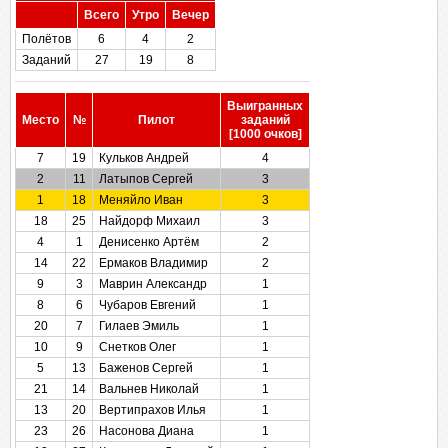
Всего
Утро
Вечер
Полётов
6
4
2
Заданий
27
19
8
Выигранных
Место
№
Пилот
заданий
[1000 очков]
7
19
Кульков Андрей
4
2
11
Латыпов Сергей
3
1
18
Меняйло Иван
3
18
25
Найдорф Михаил
3
4
1
Денисенко Артём
2
14
22
Ермаков Владимир
2
9
3
Маврин Александр
1
8
6
Чубаров Евгений
1
20
7
Гилаев Эмиль
1
10
9
Снетков Олег
1
5
13
Баженов Сергей
1
21
14
Вальнев Николай
1
13
20
Вертипрахов Илья
1
23
26
Насонова Диана
1